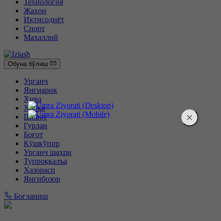
Технология
Жаҳон
Иқтисодиёт
Спорт
Маҳаллий
Обуна бўлиш
Урганч
Янгиариқ
Хива
Хонқа
Шовот
Гурлан
Боғот
Қўшкўпир
Урганч шаҳри
Тупроққалъа
Ҳазорасп
Янгибозор
Боғланиш