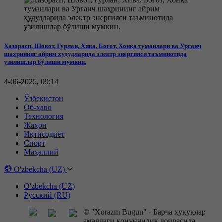
Ҳазорасп, Шовот, Гурлан, Хива, Боғот, Хонқа туманлари ва Урганч
шаҳрининг айрим ҳудудларида электр энергияси таъминотида
узилишлар бўлиши мумкин.
4-06-2025, 09:14
Ўзбекистон
Об-ҳаво
Технология
Жаҳон
Иқтисодиёт
Спорт
Маҳаллий
O'zbekcha (UZ)
O'zbekcha (UZ)
Русский (RU)
© "Xorazm Bugun" - Барча ҳуқуқлар
амалдаги қонунчилик доирасида