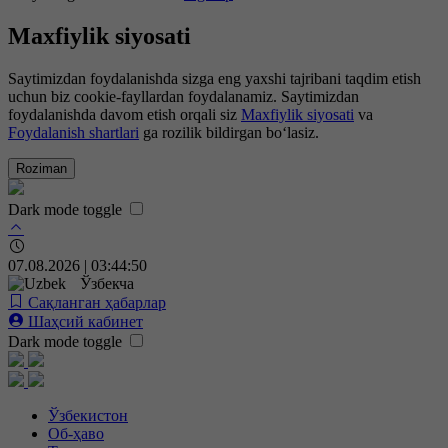
Maxfiylik siyosati
Saytimizdan foydalanishda sizga eng yaxshi tajribani taqdim etish
uchun biz cookie-fayllardan foydalanamiz. Saytimizdan
foydalanishda davom etish orqali siz
Maxfiylik siyosati
va
Foydalanish shartlari
ga rozilik bildirgan bo‘lasiz.
Roziman
Dark mode toggle
07.08.2026 | 03:44:50
Ўзбекча
Сақланган ҳабарлар
Шаҳсий кабинет
Dark mode toggle
Ўзбекистон
Об-ҳаво