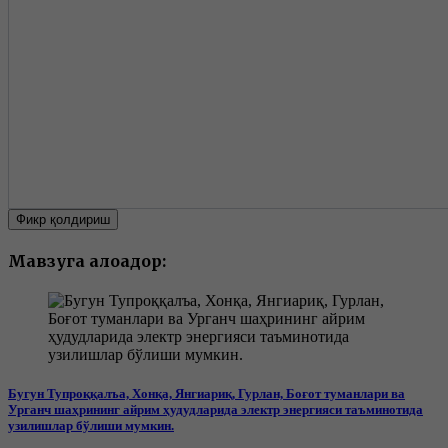
Фикр қолдириш
Мавзуга алоқадор:
Бугун Тупроққалъа, Хонқа, Янгиариқ, Гурлан, Боғот туманлари ва
Урганч шаҳрининг айрим ҳудудларида электр энергияси таъминотида
узилишлар бўлиши мумкин.