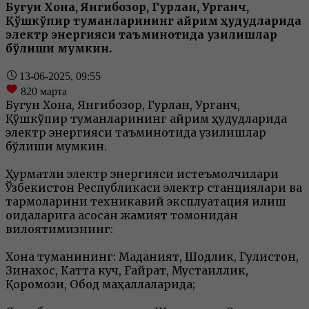
Бугун Хонқа, Янгибозор, Гурлан, Урганч,
Қўшкўпир туманларининг айрим ҳудудларида
электр энергияси таъминотида узилишлар
бўлиши мумкин.
13-06-2025, 09:55
820
марта
Бугун Хонқа, Янгибозор, Гурлан, Урганч,
Қўшкўпир туманларининг айрим ҳудудларида
электр энергияси таъминотида узилишлар
бўлиши мумкин.
Ҳурматли электр энергияси истеъмолчилари
Ўзбекистон Республикаси электр станциялари ва
тармоқларини техникавий эксплуатация қилиш
қоидаларига асосан жамият томонидан
вилоятимизнинг:
Хонқа туманининг: Маданият, Шодлик, Гулистон,
Зинахос, Катта куч, Ғайрат, Мустақиллик,
Қоромози, Обод маҳаллаларида;