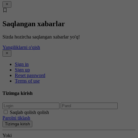
Saqlangan xabarlar
Sizda hozircha saqlangan xabarlar yo'q!
Yangiliklarni o'qish
Sign in
Sign up
Reset password
Terms of use
Tizimga kirish
Saqlab qolish qolish
Parolni tiklash
Tizimga kirish
Yoki