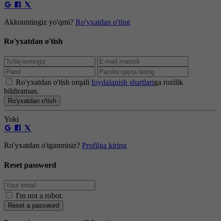
Akkountingiz yo'qmi?
Ro'yxatdan o'ting
Ro'yxatdan o'tish
Ro'yxatdan o'tish orqali
foydalanish shartlari
ga rozilik
bildiraman.
Ro'yxatdan o'tish
Yoki
Ro'yxatdan o'tganmisiz?
Profilga kiring
Reset password
I'm not a robot
.
Reset a password