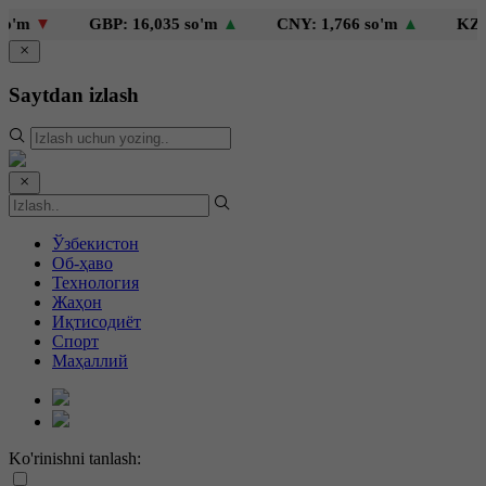
m
▼
GBP: 16,035 so'm
▲
CNY: 1,766 so'm
▲
KZT: 2
Saytdan izlash
Ўзбекистон
Об-ҳаво
Технология
Жаҳон
Иқтисодиёт
Спорт
Маҳаллий
Ko'rinishni tanlash: