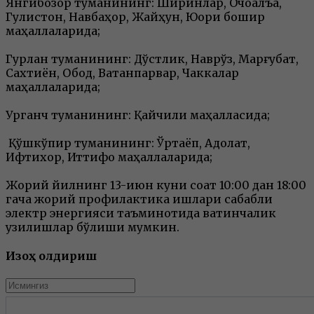
Янгибозор туманининг: Ширинлар, Очоққалъа,
Гулистон, Навбаҳор, Жайҳун, Юқори бошқир
маҳаллаларида;
Гурлан туманининг: Дўстлик, Наврўз, Марғубат,
Сахтиён, Обод, Ватанпарвар, Чаккалар
маҳаллаларида;
Урганч туманининг: Қайчили маҳалласида;
Қўшкўпир туманининг: Ўртаёп, Адолат,
Ифтихор, Иттифоқ маҳаллаларида;
Жорий йилнинг 13-июн куни соат 10:00 дан 18:00
гача жорий профилактика ишлари сабабли
электр энергияси таъминотида вақтинчалик
узилишлар бўлиши мумкин.
Изоҳ қолдириш