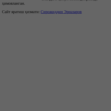
ҳимояланган.
Сайт яратиш ҳизмати:
Сирожиддин Эрназаров