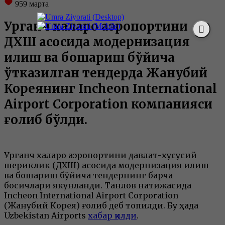
959
марта
Урганч халқаро аэропортини
ДХШ асосида модернизация
қилиш ва бошқариш бўйича
ўтказилган тендерда Жанубий
Кореянинг Incheon International
Airport Corporation компанияси
ғолиб бўлди.
Урганч халқаро аэропортини давлат-хусусий
шериклик (ДХШ) асосида модернизация қилиш
ва бошқариш бўйича тендернинг барча
босқичлари якунланди. Танлов натижасида
Incheon International Airport Corporation
(Жанубий Корея) ғолиб деб топилди. Бу ҳақда
Uzbekistan Airports
хабар қилди
.