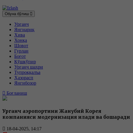
Обуна бўлиш
Урганч
Янгиариқ
Хива
Хонқа
Шовот
Гурлан
Боғот
Қўшкўпир
Урганч шаҳри
Тупроққалъа
Ҳазорасп
Янгибозор
Боғланиш
Урганч аэропортини Жанубий Корея
компанияси модернизация қилади ва бошқаради
18-04-2025, 14:17