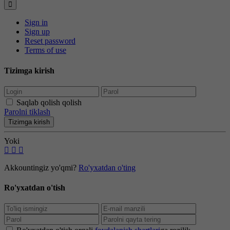
Sign in
Sign up
Reset password
Terms of use
Tizimga kirish
Saqlab qolish qolish
Parolni tiklash
Tizimga kirish
Yoki
Akkountingiz yo'qmi?
Ro'yxatdan o'ting
Ro'yxatdan o'tish