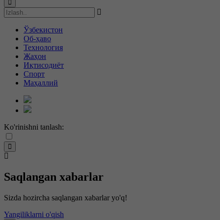
Ўзбекистон
Об-ҳаво
Технология
Жаҳон
Иқтисодиёт
Спорт
Маҳаллий
Ko'rinishni tanlash:
Saqlangan xabarlar
Sizda hozircha saqlangan xabarlar yo'q!
Yangiliklarni o'qish