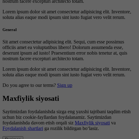
nostrum facere excepturi architecto totam.
Lorem ipsum dolor sit amet consectetur adipisicing elit. Inventore,
soluta alias eaque modi ipsum sint iusto fugiat vero velit rerum.
General
Sit amet consectetur adipisicing elit. Sequi, cum esse possimus
officiis amet ea voluptatibus libero! Dolorum assumenda esse,
deserunt ipsum ad iusto! Praesentium error nobis tenetur at, quis
nostrum facere excepturi architecto totam.
Lorem ipsum dolor sit amet consectetur adipisicing elit. Inventore,
soluta alias eaque modi ipsum sint iusto fugiat vero velit rerum.
Do you agree to our terms?
Sign up
Maxfiylik siyosati
Saytimizdan foydalanishda sizga eng yaxshi tajribani taqdim etish
uchun biz cookie-fayllardan foydalanamiz. Saytimizdan
foydalanishda davom etish orqali siz
Maxfiylik siyosati
va
Foydalanish shartlari
ga rozilik bildirgan bo‘lasiz.