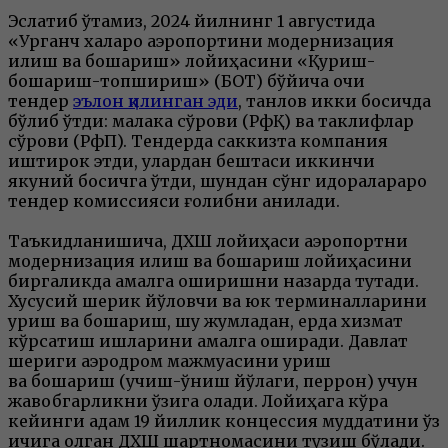
Эслатиб ўтамиз, 2024 йилнинг 1 августида
«Урганч халқаро аэропортини модернизация
қилиш ва бошқариш» лойиҳасини «Қуриш-
бошқариш-топшириш» (БОТ) бўйича очиқ
тендер
эълон қилинган эди
, танлов икки босқичда
бўлиб ўтди: малака сўрови (РфҚ) ва таклифлар
сўрови (РфП). Тендерда саккизта компания
иштирок этди, улардан бештаси иккинчи
якуний босқичга ўтди, шундан сўнг идоралараро
тендер комиссияси ғолибни аниқлади.
Таъкидланишича, ДХШ лойиҳаси аэропортни
модернизация қилиш ва бошқариш лойиҳасини
биргаликда амалга оширишни назарда тутади.
Хусусий шерик йўловчи ва юк терминалларини
қуриш ва бошқариш, шу жумладан, ерда хизмат
кўрсатиш ишларини амалга оширади. Давлат
шериги аэродром мажмуасини қуриш
ва бошқариш (учиш-қўниш йўлаги, перрон) учун
жавобгарликни ўзига олади. Лойиҳага кўра
кейинги қадам 19 йиллик концессия муддатини ўз
ичига олган ДХШ шартномасини тузиш бўлади.