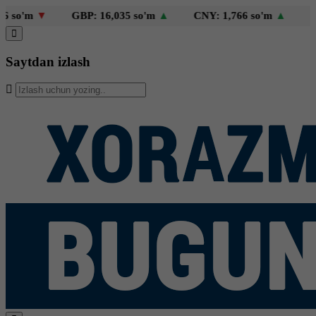
o'm
▼
GBP: 16,035 so'm
▲
CNY: 1,766 so'm
▲
KZT:
Saytdan izlash