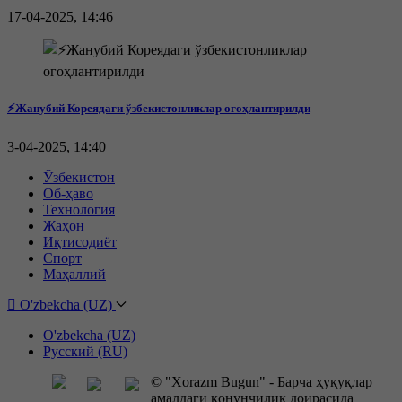
17-04-2025, 14:46
⚡️Жанубий Кореядаги ўзбекистонликлар огоҳлантирилди
3-04-2025, 14:40
Ўзбекистон
Об-ҳаво
Технология
Жаҳон
Иқтисодиёт
Спорт
Маҳаллий
O'zbekcha (UZ)
O'zbekcha (UZ)
Русский (RU)
© "Xorazm Bugun" - Барча ҳуқуқлар
амалдаги қонунчилик доирасида