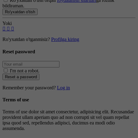
Ro'yxatdan o'tish orqali
foydalanish shartlari
ga rozilik
bildiraman.
Ro'yxatdan o'tish
Yoki
Ro'yxatdan o'tganmisiz?
Profilga kiring
Reset password
I'm not a robot
.
Reset a password
Remember your password?
Log in
Terms of use
Terms of use dolor sit amet consectetur, adipisicing elit. Recusandae
provident ullam aperiam quo ad non corrupti sit vel quam repellat
ipsa quod sed, repellendus adipisci, ducimus ea modi odio
assumenda.