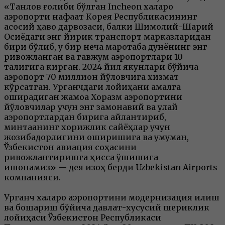
«Танлов ғолиби бўлган Incheon халқаро
аэропорти нафақат Корея Республикасининг
асосий ҳаво дарвозаси, балки Шимолий-Шарқий
Осиёдаги энг йирик транспорт марказларидан
бири бўлиб, у бир неча маротаба дунёнинг энг
ривожланган ва гавжум аэропортлари 10
талигига кирган. 2024 йил якунлари бўйича
аэропорт 70 миллион йўловчига хизмат
кўрсатган. Урганчдаги лойиҳани амалга
оширадиган жамоа Хоразм аэропортини
йўловчилар учун энг замонавий ва қулай
аэропортлардан бирига айлантириб,
минтақанинг хорижлик сайёҳлар учун
жозибадорлигини оширишига ва умуман,
Ўзбекистон авиация соҳасини
ривожлантиришга ҳисса қўшишига
ишонамиз» — дея изоҳ берди Uzbekistan Airports
компанияси.
Урганч халқаро аэропортини модернизация қилиш
ва бошқариш бўйича давлат-хусусий шериклик
лойиҳаси Ўзбекистон Республикаси