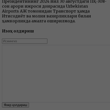
Президентининг 2024 йил 30 августдаги ПҚ-308-
сон қарори ижроси доирасида Uzbekistan
Airports АЖ томонидан Транспорт ҳамда
Иқтисодиёт ва молия вазирликлари билан
ҳамкорликда амалга оширилмоқда.
Изоҳ қолдириш
Фикр қолдириш