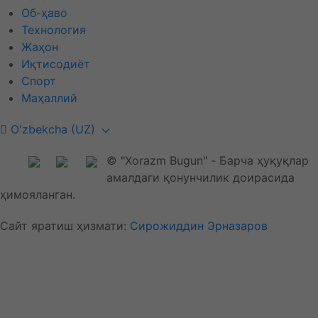
Об-ҳаво
Технология
Жаҳон
Иқтисодиёт
Спорт
Маҳаллий
O'zbekcha (UZ)
© "Xorazm Bugun" - Барча ҳуқуқлар
амалдаги қонунчилик доирасида
ҳимояланган.
Сайт яратиш ҳизмати:
Сирожиддин Эрназаров