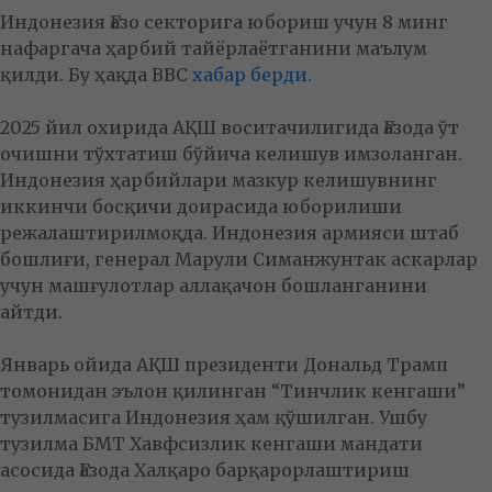
Индонезия Ғазо секторига юбориш учун 8 минг
нафаргача ҳарбий тайёрлаётганини маълум
қилди. Бу ҳақда BBC
хабар берди.
2025 йил охирида АҚШ воситачилигида Ғазода ўт
очишни тўхтатиш бўйича келишув имзоланган.
Индонезия ҳарбийлари мазкур келишувнинг
иккинчи босқичи доирасида юборилиши
режалаштирилмоқда. Индонезия армияси штаб
бошлиғи, генерал Марули Симанжунтак аскарлар
учун машғулотлар аллақачон бошланганини
айтди.
Январь ойида АҚШ президенти Дональд Трамп
томонидан эълон қилинган “Тинчлик кенгаши”
тузилмасига Индонезия ҳам қўшилган. Ушбу
тузилма БМТ Хавфсизлик кенгаши мандати
асосида Ғазода Халқаро барқарорлаштириш