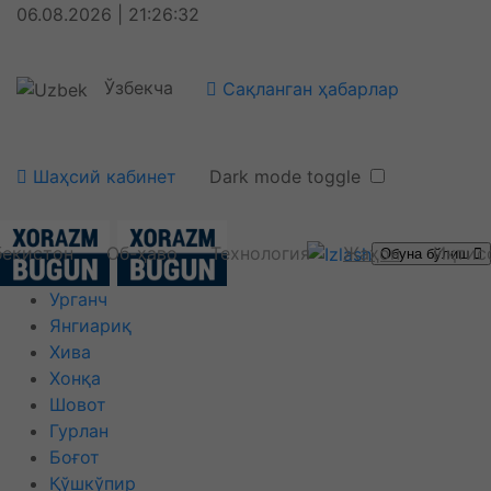
06.08.2026 | 21:26:33
Ўзбекча
Сақланган ҳабарлар
Шаҳсий кабинет
Dark mode toggle
бекистон
Об-ҳаво
Технология
Жаҳон
Иқтис
Обуна бўлиш
Урганч
Янгиариқ
Хива
Хонқа
Шовот
Гурлан
Боғот
Қўшкўпир