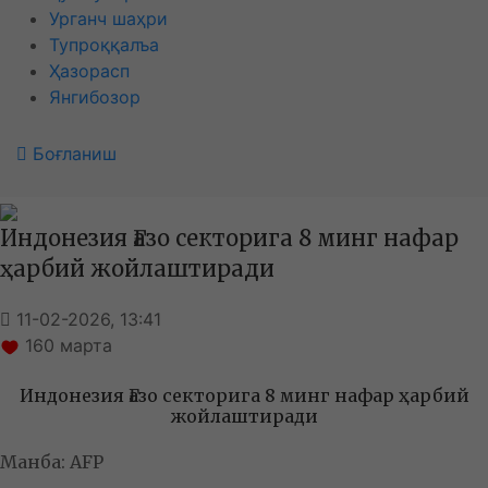
Урганч шаҳри
Тупроққалъа
Ҳазорасп
Янгибозор
Боғланиш
Индонезия Ғазо секторига 8 минг нафар
ҳарбий жойлаштиради
11-02-2026, 13:41
160
марта
Индонезия Ғазо секторига 8 минг нафар ҳарбий
жойлаштиради
Манба: AFP