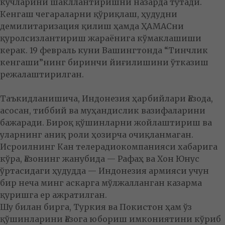
кучларини шакллантиришни назарда тутади.
Кенгаш чегараларни қўриқлаш, ҳудудни
демилитаризация қилиш ҳамда ҲАМАСни
қуролсизлантириш жараёнига кўмаклашиши
керак. 19 февраль куни Вашингтонда “Тинчлик
кенгаши”нинг биринчи йиғилишини ўтказиш
режалаштирилган.
Таъкидланишича, Индонезия ҳарбийлари Ғазода,
асосан, тиббий ва муҳандислик вазифаларини
бажаради. Бироқ қўшинларни жойлаштириш ва
уларнинг аниқ роли ҳозирча очиқланмаган.
Исроилнинг Кан телерадиокомпанияси хабарига
кўра, Ғазонинг жанубида — Рафаҳ ва Хон Юнус
ўртасидаги ҳудудда — Индонезия армияси учун
бир неча минг аскарга мўлжалланган казарма
қуришга ер ажратилган.
Шу билан бирга, Туркия ва Покистон ҳам ўз
қўшинларини Ғазога юбориш имкониятини кўриб