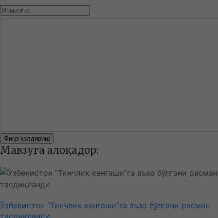
Фикр қолдириш
Мавзуга алоқадор:
Ўзбекистон “Тинчлик кенгаши”га аъзо бўлгани расман
тасдиқланди