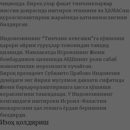
чиқмоқда. Бироқ улар фақат тинчликпарвар
миссия доирасида иштирок этишини ва ҲАМАСни
қуролсизлантириш жараёнида қатнашмаслигини
билдирган.
Индонезиянинг “Тинчлик кенгаши”га қўшилиш
қарори айрим гуруҳлар томонидан танқид
қилинди. Мамлакатда Исроилнинг Ғазони
бомбардимон қилишида АҚШнинг роли сабаб
жамоатчилик норозилиги кучайган.
Бироқ президент Субианто Прабово Индонезия
дунёдаги энг йирик мусулмон давлати сифатида
Ғазони барқарорлаштиришга ҳисса қўшиши
кераклигини таъкидлади. У Индонезиянинг
кенгашдаги иштироки Исроил-Фаластин
можаросини ҳал этишга ёрдам беришини
билдирди.
Изоҳ қолдириш