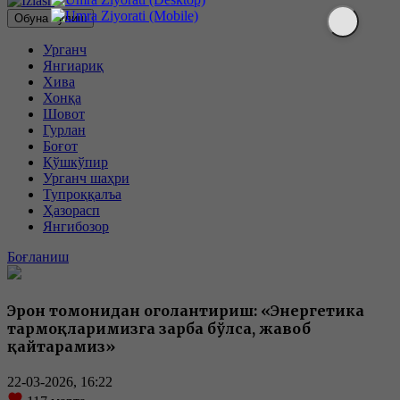
Обуна бўлиш
Урганч
Янгиариқ
Хива
Хонқа
Шовот
Гурлан
Боғот
Қўшкўпир
Урганч шаҳри
Тупроққалъа
Ҳазорасп
Янгибозор
Боғланиш
Эрон томонидан огоҳлантириш: «Энергетика
тармоқларимизга зарба бўлса, жавоб
қайтарамиз»
22-03-2026, 16:22