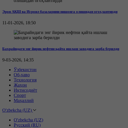
Эрон АҚШ ва Исроил базаларини нишонга олишидан огоҳлантирди
11-01-2026, 18:50
Баҳрайндаги энг йирик нефтни қайта ишлаш заводига зарба берилди
9-03-2026, 14:35
Ўзбекистон
Об-ҳаво
Технология
Жаҳон
Иқтисодиёт
Спорт
Маҳаллий
O'zbekcha (UZ)
O'zbekcha (UZ)
Русский (RU)