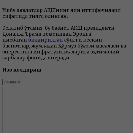
Ушбу давлатлар АҚШнинг яқин иттифоқчилари
сифатида тилга олинган.
Эслатиб ўтамиз, бу баёнот АҚШ президенти
Дональд Трамп томонидан Эронга
нисбатан
билдирилган
сўнгги кескин
баёнотлар, жумладан Ҳўрмуз бўғози масаласи ва
энергетика инфратузилмаларига эҳтимолий
зарбалар фонида янгради.
Изоҳ қолдириш