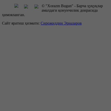
© "Xorazm Bugun" - Барча ҳуқуқлар
амалдаги қонунчилик доирасида
ҳимояланган.
Сайт яратиш ҳизмати:
Сирожиддин Эрназаров