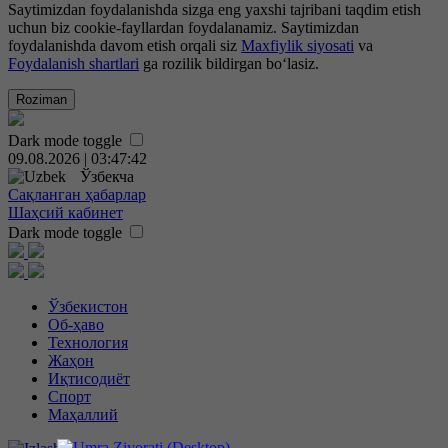
Saytimizdan foydalanishda sizga eng yaxshi tajribani taqdim etish
uchun biz cookie-fayllardan foydalanamiz. Saytimizdan
foydalanishda davom etish orqali siz
Maxfiylik siyosati
va
Foydalanish shartlari
ga rozilik bildirgan bo‘lasiz.
Roziman
Dark mode toggle
09.08.2026 | 03:47:43
Ўзбекча
Сақланган ҳабарлар
Шаҳсий кабинет
Dark mode toggle
Ўзбекистон
Об-ҳаво
Технология
Жаҳон
Иқтисодиёт
Спорт
Маҳаллий