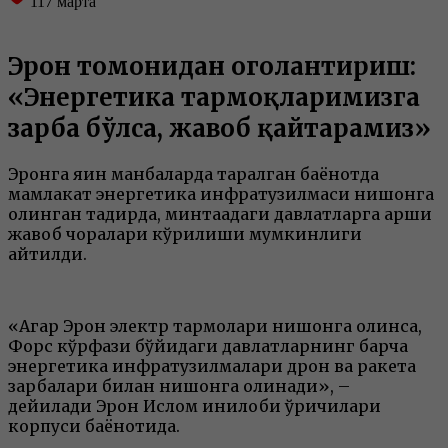
117
марта
Эрон томонидан огоҳлантириш:
«Энергетика тармоқларимизга
зарба бўлса, жавоб қайтарамиз»
Эронга яқин манбаларда тарқалган баёнотда
мамлакат энергетика инфратузилмаси нишонга
олинган тақдирда, минтақадаги давлатларга қарши
жавоб чоралари кўрилиши мумкинлиги
айтилди.
«Агар Эрон электр тармоқлари нишонга олинса,
Форс кўрфази бўйидаги давлатларнинг барча
энергетика инфратузилмалари дрон ва ракета
зарбалари билан нишонга олинади», –
дейилади Эрон Ислом инқилоби қўриқчилари
корпуси баёнотида.