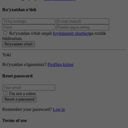
Ro'yxatdan o'tish
Ro'yxatdan o'tish orqali
foydalanish shartlari
ga rozilik
bildiraman.
Ro'yxatdan o'tish
Yoki
Ro'yxatdan o'tganmisiz?
Profilga kiring
Reset password
I'm not a robot
.
Reset a password
Remember your password?
Log in
Terms of use