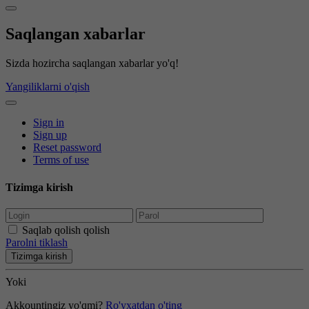
Saqlangan xabarlar
Sizda hozircha saqlangan xabarlar yo'q!
Yangiliklarni o'qish
Sign in
Sign up
Reset password
Terms of use
Tizimga kirish
Saqlab qolish qolish
Parolni tiklash
Tizimga kirish
Yoki
Akkountingiz yo'qmi?
Ro'yxatdan o'ting