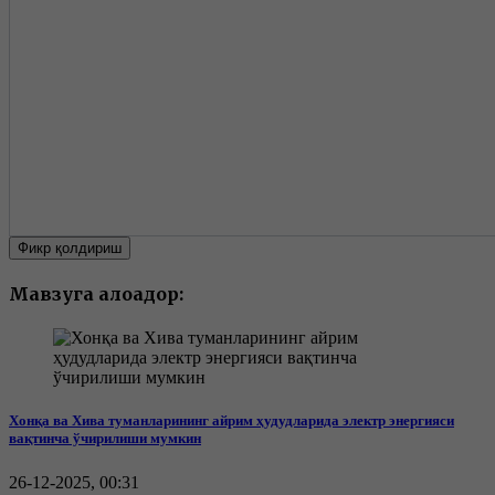
Фикр қолдириш
Мавзуга алоқадор:
Хонқа ва Хива туманларининг айрим ҳудудларида электр энергияси
вақтинча ўчирилиши мумкин
26-12-2025, 00:31