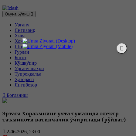
Обуна бўлиш
Урганч
Янгиариқ
Хива
Хонқа
Шовот
Гурлан
Боғот
Қўшкўпир
Урганч шаҳри
Тупроққалъа
Ҳазорасп
Янгибозор
Боғланиш
Эртага Хоразмнинг учта туманида электр
таъминоти вақтинчалик ўчирилади (рўйхат)
2-06-2026, 23:00