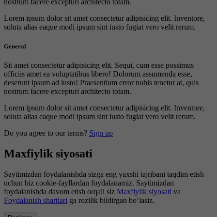
nostrum facere excepturi architecto totam.
Lorem ipsum dolor sit amet consectetur adipisicing elit. Inventore,
soluta alias eaque modi ipsum sint iusto fugiat vero velit rerum.
General
Sit amet consectetur adipisicing elit. Sequi, cum esse possimus
officiis amet ea voluptatibus libero! Dolorum assumenda esse,
deserunt ipsum ad iusto! Praesentium error nobis tenetur at, quis
nostrum facere excepturi architecto totam.
Lorem ipsum dolor sit amet consectetur adipisicing elit. Inventore,
soluta alias eaque modi ipsum sint iusto fugiat vero velit rerum.
Do you agree to our terms?
Sign up
Maxfiylik siyosati
Saytimizdan foydalanishda sizga eng yaxshi tajribani taqdim etish
uchun biz cookie-fayllardan foydalanamiz. Saytimizdan
foydalanishda davom etish orqali siz
Maxfiylik siyosati
va
Foydalanish shartlari
ga rozilik bildirgan bo‘lasiz.