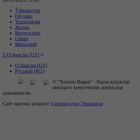
Ўзбекистон
Об-ҳаво
Технология
Жаҳон
Иқтисодиёт
Спорт
Маҳаллий
O'zbekcha (UZ)
O'zbekcha (UZ)
Русский (RU)
© "Xorazm Bugun" - Барча ҳуқуқлар
амалдаги қонунчилик доирасида
ҳимояланган.
Сайт яратиш ҳизмати:
Сирожиддин Эрназаров