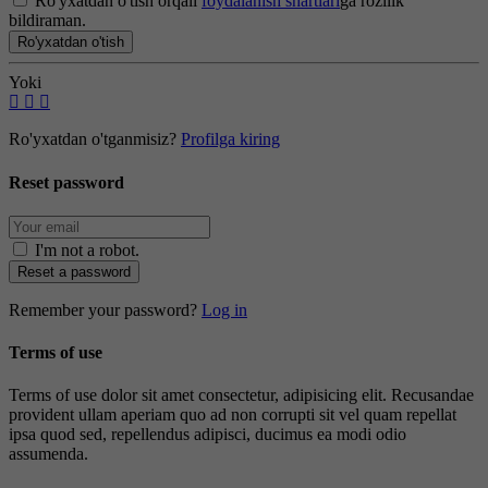
Ro'yxatdan o'tish orqali
foydalanish shartlari
ga rozilik
bildiraman.
Ro'yxatdan o'tish
Yoki
Ro'yxatdan o'tganmisiz?
Profilga kiring
Reset password
I'm not a robot
.
Reset a password
Remember your password?
Log in
Terms of use
Terms of use dolor sit amet consectetur, adipisicing elit. Recusandae
provident ullam aperiam quo ad non corrupti sit vel quam repellat
ipsa quod sed, repellendus adipisci, ducimus ea modi odio
assumenda.