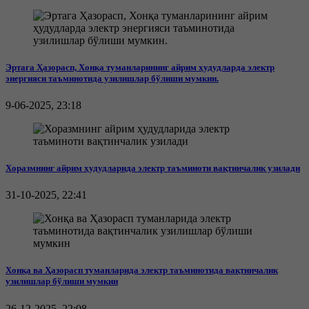
Эртага Ҳазорасп, Хонқа туманларининг айрим ҳудудларда электр
энергияси таъминотида узилишлар бўлиши мумкин.
9-06-2025, 23:18
Хоразмнинг айрим ҳудудларида электр таъминоти вақтинчалик узилади
31-10-2025, 22:41
Хонқа ва Ҳазорасп туманларида электр таъминотида вақтинчалик
узилишлар бўлиши мумкин
26-12-2025, 22:08