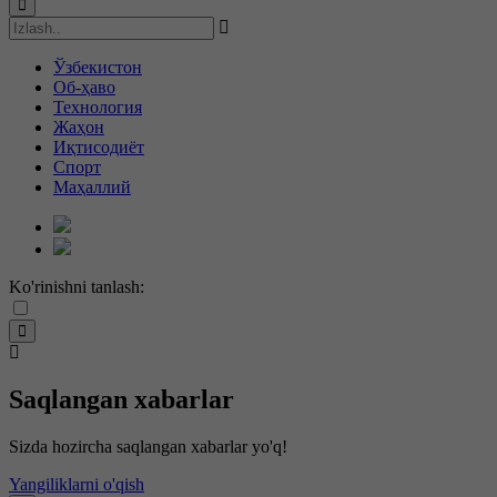
Ўзбекистон
Об-ҳаво
Технология
Жаҳон
Иқтисодиёт
Спорт
Маҳаллий
Ko'rinishni tanlash:
Saqlangan xabarlar
Sizda hozircha saqlangan xabarlar yo'q!
Yangiliklarni o'qish