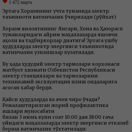
1 472
марта
Эртага Хоразмнинг учта туманида электр
таъминоти вақтинчалик ўчирилади (рўйхат)
Хоразм вилоятининг Янгариқ, Хонқа ва Ҳазорасп
туманларидаги айрим маҳаллаларда яшовчи
аҳоли ва тадбиркорлар диққатига! Эртага ушбу
ҳудудларда электр энергияси таъминотида
вақтинчалик узилишлар кузатилади.
Бу ҳақда ҳудудий электр тармоқлари корхонаси
матбуот хизмати Оʻзбекистон Республикаси
электр станциялари ва тармоқларини
техникавий эксплуатация қилиш қоидаларига
асосан хабар берди.
Қайси ҳудудларда ва қачон чироқ ўчади?
Режалаштирилган жорий профилактика
ишлари муносабати
билан 3 июнь куни соат 10:00 дан 18:00 гача
қуйидаги маҳаллаларда электр энергияси етказиб
бериш вақтинчалик тўхтатилади: