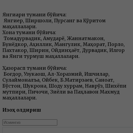
Янгиариқ тумани бўйича:
Янгиер, Ширшоли, Пурсанг ва Қўриқтом
маҳаллалари.
Хонқа тумани бўйича:
Томадурвадик, Амударё, Жаннатмакон,
Бунёдкор, Аҳиллик, Мангулик, Маҳорат, Порлоқ,
Пахтакор, Ширин, Ойдинҳаёт, Дурвадик, Илғор
ва Янги турмуш маҳаллалари.
Ҳазорасп тумани бўйича:
Боғдор, Узукқақош, Ал-Хоразмий, Ишчилар,
Сулаймонқалъа, Ойбек, Б.Матирзаев, Саноат,
Бўстон, Шукрона, Шоду хуррам, Наврўз, Шихёпи
мутпири, Пичоқчи, Зиёли ва Паҳлавон Махмуд
маҳаллалари.
Изоҳ қолдириш