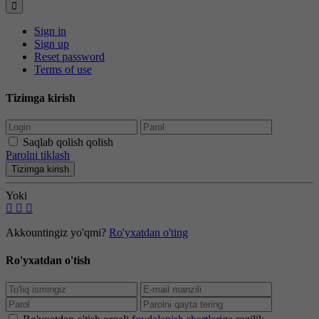
Sign in
Sign up
Reset password
Terms of use
Tizimga kirish
Saqlab qolish qolish
Parolni tiklash
Tizimga kirish
Yoki
Akkountingiz yo'qmi?
Ro'yxatdan o'ting
Ro'yxatdan o'tish