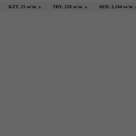
T: 25 so'm
▲
TRY: 250 so'm
▲
AED: 3,244 so'm
▲