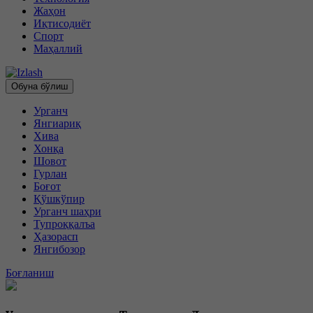
Жаҳон
Иқтисодиёт
Спорт
Маҳаллий
Обуна бўлиш
Урганч
Янгиариқ
Хива
Хонқа
Шовот
Гурлан
Боғот
Қўшкўпир
Урганч шаҳри
Тупроққалъа
Ҳазорасп
Янгибозор
Боғланиш