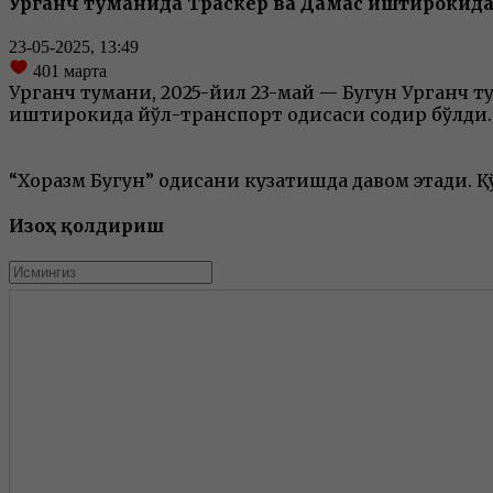
Урганч туманида Траcкер ва Дамас иштирокида 
23-05-2025, 13:49
401
марта
Урганч тумани, 2025-йил 23-май — Бугун Урганч 
иштирокида йўл-транспорт ҳодисаси содир бўлди.
“Хоразм Бугун” ҳодисани кузатишда давом этади
Изоҳ қолдириш