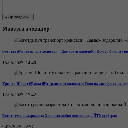
Фикр қолдириш
Мавзуга алоқадор:
Боғотда йўл транспорт ҳодисаси: «Дамас» ағдарилиб, «Исузу» бинога ур
15-05-2025, 14:46
Урганч–Шовот йўлида йўл-транспорт ҳодисаси: Тиқо ва автобус тўқнашд
12-05-2025, 17:42
Боғот тумани марказида 3 та автомобил иштирокида ЙТҲ юз берди
9-05-2025, 22:57