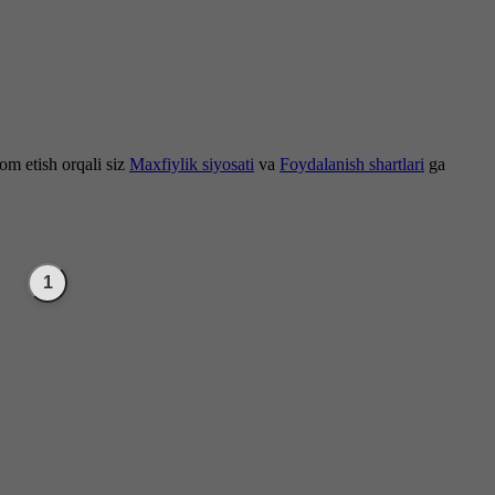
om etish orqali siz
Maxfiylik siyosati
va
Foydalanish shartlari
ga