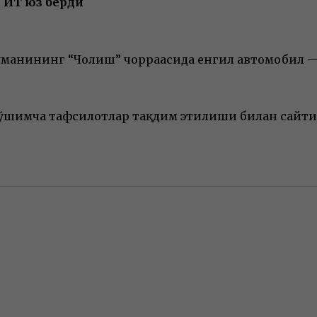
ЙТҲ юз берди
туманининг “Чолиш” чорраҳасида енгил автомобил 
. Қўшимча тафсилотлар тақдим этилиши билан сайт