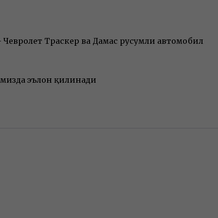
— Чевролет Траcкер ва Дамас русумли автомобил
имизда эълон қилинади