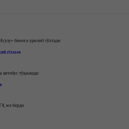
илиб тўхтади
и