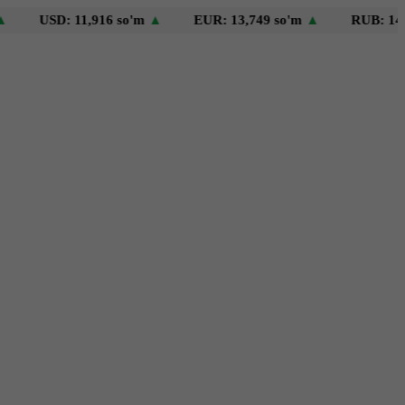
USD: 11,916 so'm
▲
EUR: 13,749 so'm
▲
RUB: 146 so'm