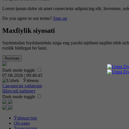
Lorem ipsum dolor sit amet consectetur adipisicing elit. Inventore, sol
Do you agree to our terms?
Sign up
Maxfiylik siyosati
Saytimizdan foydalanishda sizga eng yaxshi tajribani taqdim etish uc
rozilik bildirgan bo‘lasiz.
Roziman
Dark mode toggle
07.08.2026 | 09:48:46
Ўзбекча
Сақланган ҳабарлар
Шаҳсий кабинет
Dark mode toggle
Ўзбекистон
Об-ҳаво
Технология