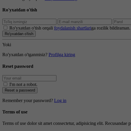
Ro'yxatdan o'tish
Ro'yxatdan o'tish orqali
foydalanish shartlari
ga rozilik bildiraman.
Ro'yxatdan o'tish
Yoki
Ro'yxatdan o'tganmisiz?
Profilga kiring
Reset password
I'm not a robot
.
Reset a password
Remember your password?
Log in
Terms of use
Terms of use dolor sit amet consectetur, adipisicing elit. Recusandae