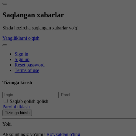
Saqlangan xabarlar
Sizda hozircha saqlangan xabarlar yo'q!
Yangiliklarni o'qish
Sign in
Sign up
Reset password
Terms of use
Tizimga kirish
Saqlab qolish qolish
Parolni tiklash
Tizimga kirish
Yoki
Akkountingiz yo'qmi?
Ro'yxatdan o'ting