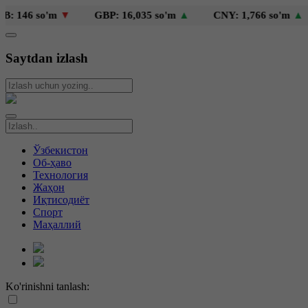
 so'm
▼
GBP: 16,035 so'm
▲
CNY: 1,766 so'm
▲
KZ
Saytdan izlash
Ўзбекистон
Об-ҳаво
Технология
Жаҳон
Иқтисодиёт
Спорт
Маҳаллий
Ko'rinishni tanlash: