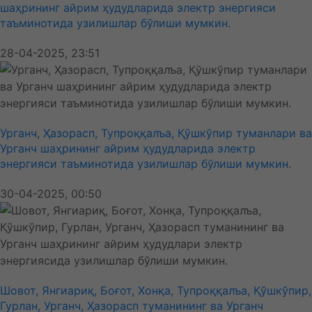
шаҳрининг айрим ҳудудларида электр энергияси
таъминотида узилишлар бўлиши мумкин.
28-04-2025, 23:51
Урганч, Ҳазорасп, Тупроққалъа, Қўшкўпир туманлари ва
Урганч шаҳрининг айрим ҳудудларида электр
энергияси таъминотида узилишлар бўлиши мумкин.
30-04-2025, 00:50
Шовот, Янгиариқ, Боғот, Хонқа, Тупроққалъа, Қўшкўпир,
Гурлан, Урганч, Ҳазорасп туманининг ва Урганч