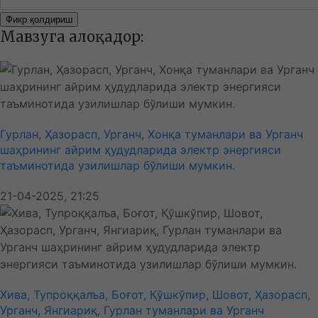
Фикр қолдириш
Мавзуга алоқадор:
Гурлан, Ҳазорасп, Урганч, Хонқа туманлари ва Урганч
шаҳрининг айрим ҳудудларида электр энергияси
таъминотида узилишлар бўлиши мумкин.
21-04-2025, 21:25
Хива, Тупроққалъа, Боғот, Қўшкўпир, Шовот, Ҳазорасп,
Урганч, Янгиариқ, Гурлан туманлари ва Урганч