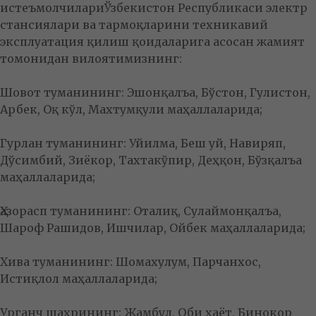
истеъмолчилариЎзбекистон Республикаси электр
стансиялари ва тармоқларини техникавий
эксплуатация қилиш қоидаларига асосан жамият
томонидан вилоятимизнинг:
Шовот туманининг: Эшонқалъа, Бўстон, Гулистон,
Арбек, Оқ кўл, Махтумқули маҳаллаларида;
Гурлан туманининг: Уйилма, Беш уй, Навиряп,
Дўсимбий, Зиёкор, Тахтакўпир, Деҳқон, Бўзқалъа
маҳаллаларида;
Ҳазорасп туманининг: Оталиқ, Сулаймонқалъа,
Шароф Рашидов, Ишчилар, Ойбек маҳаллаларида;
Хива туманининг: Шомахулум, Парчанхос,
Истиқлол маҳаллаларида;
Урганч шаҳрининг: Жамбул, Оби ҳаёт, Бинокор