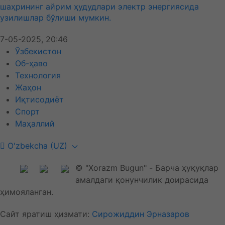
шаҳрининг айрим ҳудудлари электр энергиясида
узилишлар бўлиши мумкин.
7-05-2025, 20:46
Ўзбекистон
Об-ҳаво
Технология
Жаҳон
Иқтисодиёт
Спорт
Маҳаллий
O'zbekcha (UZ)
© "Xorazm Bugun" - Барча ҳуқуқлар
амалдаги қонунчилик доирасида
ҳимояланган.
Сайт яратиш ҳизмати:
Сирожиддин Эрназаров