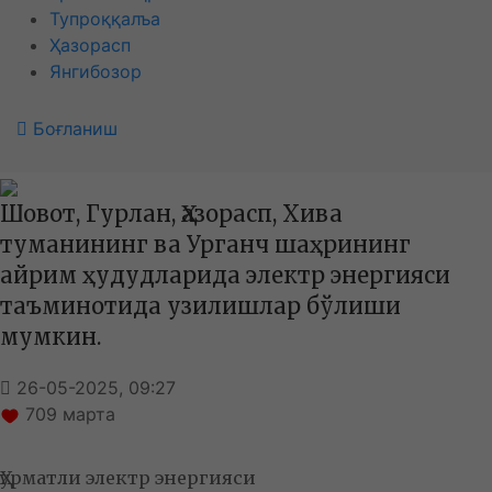
Тупроққалъа
Ҳазорасп
Янгибозор
Боғланиш
Шовот, Гурлан, Ҳазорасп, Хива
туманининг ва Урганч шаҳрининг
айрим ҳудудларида электр энергияси
таъминотида узилишлар бўлиши
мумкин.
26-05-2025, 09:27
709
марта
Ҳурматли электр энергияси