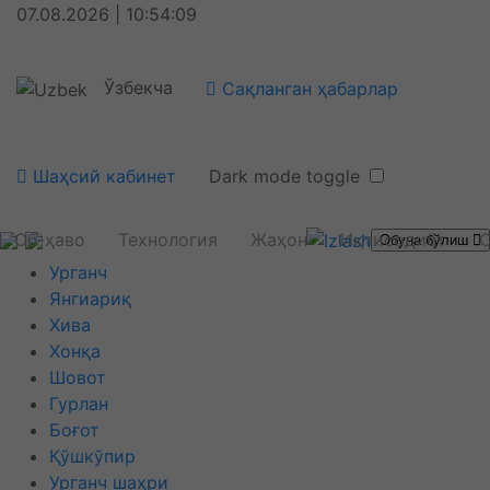
07.08.2026 | 10:54:10
Ўзбекча
Сақланган ҳабарлар
Шаҳсий кабинет
Dark mode toggle
Об-ҳаво
Технология
Жаҳон
Иқтисодиёт
С
Обуна бўлиш
Урганч
Янгиариқ
Хива
Хонқа
Шовот
Гурлан
Боғот
Қўшкўпир
Урганч шаҳри