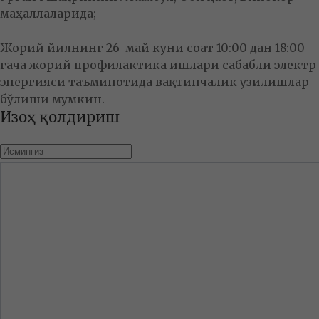
маҳаллаларида;
Жорий йилнинг 26-май куни соат 10:00 дан 18:00
гача жорий профилактика ишлари сабабли электр
энергияси таъминотида вақтинчалик узилишлар
бўлиши мумкин.
Изоҳ қолдириш