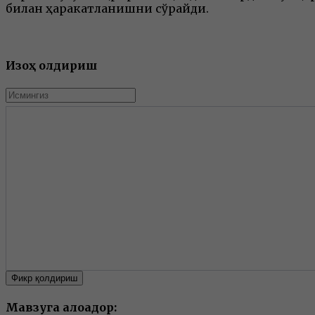
билан ҳаракатланишни сўрайди.
Изоҳ қолдириш
Фикр қолдириш
Мавзуга алоқадор: