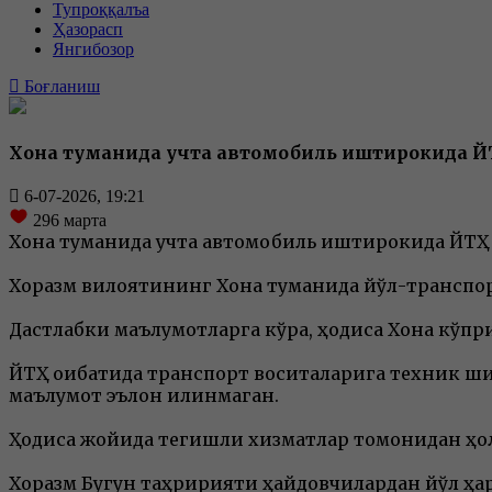
Тупроққалъа
Ҳазорасп
Янгибозор
Боғланиш
Хонқа туманида учта автомобиль иштирокида Й
6-07-2026, 19:21
296
марта
Хонқа туманида учта автомобиль иштирокида ЙТҲ
Хоразм вилоятининг Хонқа туманида йўл-транспор
Дастлабки маълумотларга кўра, ҳодиса Хонқа кўпри
ЙТҲ оқибатида транспорт воситаларига техник ши
маълумот эълон қилинмаган.
Ҳодиса жойида тегишли хизматлар томонидан ҳола
Хоразм Бугун таҳририяти ҳайдовчилардан йўл ҳара