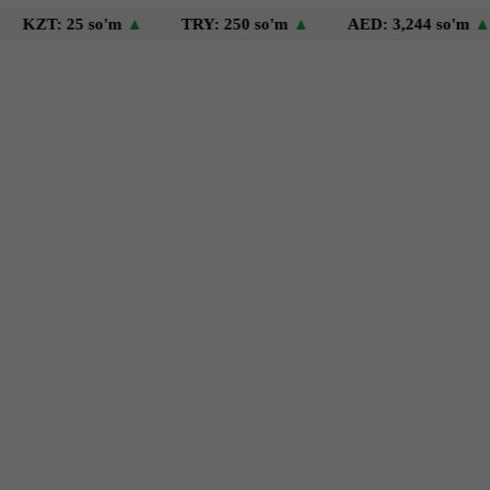
 25 so'm
▲
TRY: 250 so'm
▲
AED: 3,244 so'm
▲
US