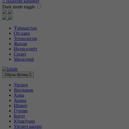
Шаҳсий кабинет
Dark mode toggle
Ўзбекистон
Об-ҳаво
Технология
Жаҳон
Иқтисодиёт
Спорт
Маҳаллий
Обуна бўлиш
Урганч
Янгиариқ
Хива
Хонқа
Шовот
Гурлан
Боғот
Қўшкўпир
Урганч шаҳри