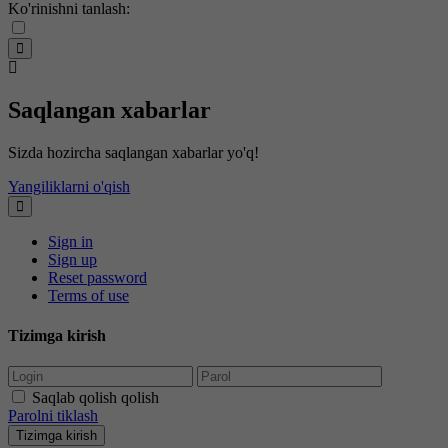
Ko'rinishni tanlash:
Saqlangan xabarlar
Sizda hozircha saqlangan xabarlar yo'q!
Yangiliklarni o'qish
Sign in
Sign up
Reset password
Terms of use
Tizimga kirish
Saqlab qolish qolish
Parolni tiklash
Tizimga kirish