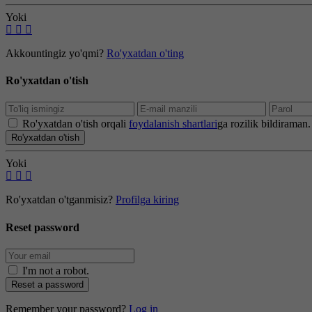
Yoki
Akkountingiz yo'qmi?
Ro'yxatdan o'ting
Ro'yxatdan o'tish
Ro'yxatdan o'tish orqali
foydalanish shartlari
ga rozilik bildiraman.
Ro'yxatdan o'tish
Yoki
Ro'yxatdan o'tganmisiz?
Profilga kiring
Reset password
I'm not a robot
.
Reset a password
Remember your password?
Log in