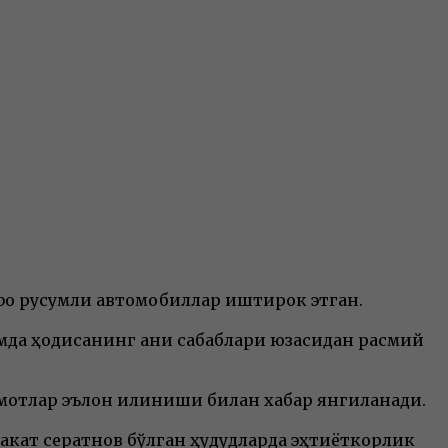
 Labo русумли автомобиллар иштирок этган.
мда ҳодисанинг аниқ сабаблари юзасидан расмий
умотлар эълон қилиниши билан хабар янгиланади.
акат серқатнов бўлган ҳудудларда эҳтиёткорлик