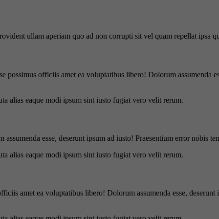
 provident ullam aperiam quo ad non corrupti sit vel quam repellat ipsa
se possimus officiis amet ea voluptatibus libero! Dolorum assumenda ess
uta alias eaque modi ipsum sint iusto fugiat vero velit rerum.
m assumenda esse, deserunt ipsum ad iusto! Praesentium error nobis tene
uta alias eaque modi ipsum sint iusto fugiat vero velit rerum.
officiis amet ea voluptatibus libero! Dolorum assumenda esse, deserunt 
uta alias eaque modi ipsum sint iusto fugiat vero velit rerum.