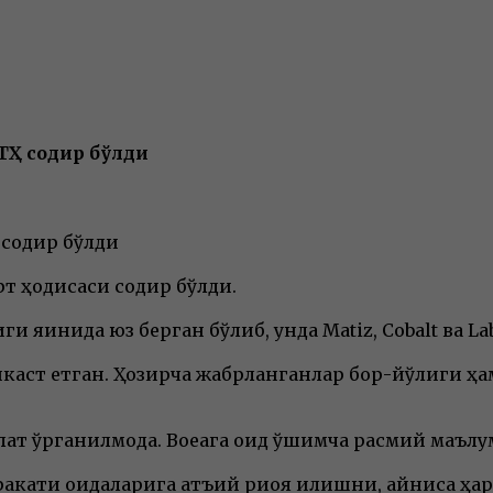
ТҲ содир бўлди
 содир бўлди
т ҳодисаси содир бўлди.
ги яқинида юз берган бўлиб, унда Matiz, Cobalt ва
каст етган. Ҳозирча жабрланганлар бор-йўқлиги ҳа
т ўрганилмоқда. Воқеага оид қўшимча расмий маъл
кати қоидаларига қатъий риоя қилишни, айниқса ҳар