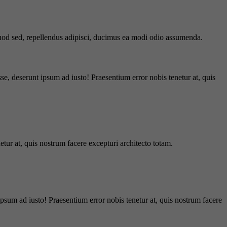
 quod sed, repellendus adipisci, ducimus ea modi odio assumenda.
e, deserunt ipsum ad iusto! Praesentium error nobis tenetur at, quis
tur at, quis nostrum facere excepturi architecto totam.
ipsum ad iusto! Praesentium error nobis tenetur at, quis nostrum facere