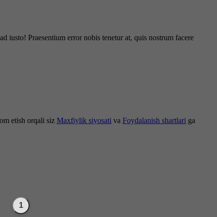
d iusto! Praesentium error nobis tenetur at, quis nostrum facere
om etish orqali siz
Maxfiylik siyosati
va
Foydalanish shartlari
ga