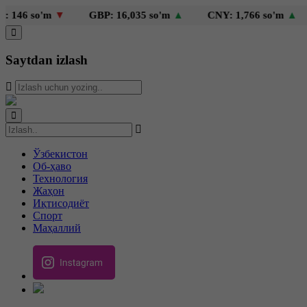
so'm
▼
GBP: 16,035 so'm
▲
CNY: 1,766 so'm
▲
KZT:
Saytdan izlash
Ўзбекистон
Об-ҳаво
Технология
Жаҳон
Иқтисодиёт
Спорт
Маҳаллий