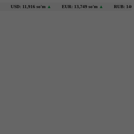
D: 11,916 so'm
▲
EUR: 13,749 so'm
▲
RUB: 146 so'm
▼