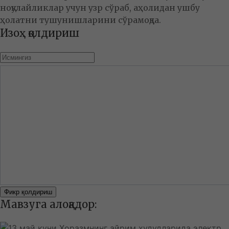
ноқулайликлар учун узр сўраб, аҳолидан ушбу
ҳолатни тушунишларини сўрамоқда.
Изоҳ қолдириш
Фикр қолдириш
Мавзуга алоқадор: