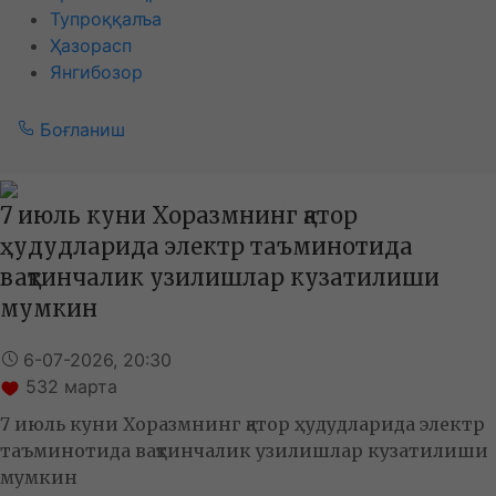
Тупроққалъа
Ҳазорасп
Янгибозор
Боғланиш
7 июль куни Хоразмнинг қатор
ҳудудларида электр таъминотида
вақтинчалик узилишлар кузатилиши
мумкин
6-07-2026, 20:30
532
марта
7 июль куни Хоразмнинг қатор ҳудудларида электр
таъминотида вақтинчалик узилишлар кузатилиши
мумкин