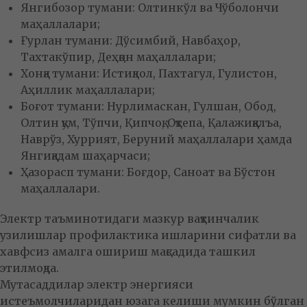
Янгибозор тумани: Олтинкўл ва Чўболончи
маҳаллалари;
Ғурлан тумани: Дўсимбий, Навбаҳор,
Тахтакўпир, Деҳқон маҳаллалари;
Хонқа тумани: Истиқлол, Пахтагул, Гулистон,
Аҳиллик маҳаллалари;
Боғот тумани: Нурлимаскан, Гулшан, Обод,
Олтин қум, Тўпчи, Қипчоқ, Оқтепа, Қалажиққалъа,
Наврўз, Хуррият, Беруний маҳаллалари ҳамда
Янгиқадам шаҳарчаси;
Ҳазорасп тумани: Боғдор, Саноат ва Бўстон
маҳаллалари.
Электр таъминотидаги мазкур вақтинчалик
узилишлар профилактика ишларини сифатли ва
хавфсиз амалга ошириш мақсадида ташкил
этилмоқда.
Мутасаддилар электр энергияси
истеъмолчиларидан юзага келиши мумкин бўлган