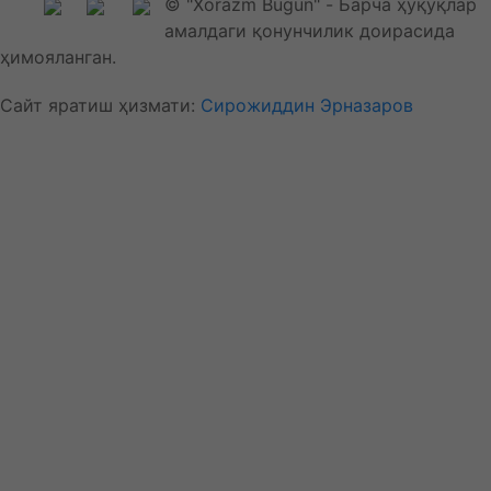
© "Xorazm Bugun" - Барча ҳуқуқлар
амалдаги қонунчилик доирасида
ҳимояланган.
Сайт яратиш ҳизмати:
Сирожиддин Эрназаров