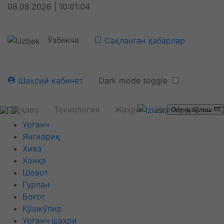
08.08.2026 | 10:01:04
Ўзбекча
Сақланган ҳабарлар
Шаҳсий кабинет
Dark mode toggle
Об-ҳаво
Технология
Жаҳон
Иқтисодиёт
С
Обуна бўлиш
Урганч
Янгиариқ
Хива
Хонқа
Шовот
Гурлан
Боғот
Қўшкўпир
Урганч шаҳри