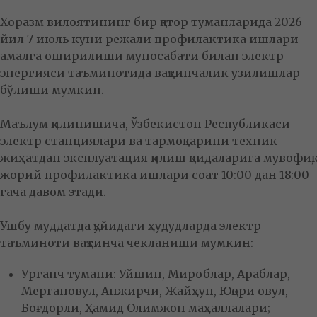
Хоразм вилоятининг бир қатор туманларида 2026
йил 7 июль куни режали профилактика ишлари
амалга оширилиши муносабати билан электр
энергияси таъминотида вақтинчалик узилишлар
бўлиши мумкин.
Маълум қилинишича, Ўзбекистон Республикаси
электр станциялари ва тармоқларини техник
жиҳатдан эксплуатация қилиш қоидаларига мувофиқ,
жорий профилактика ишлари соат 10:00 дан 18:00
гача давом этади.
Ушбу муддатда қуйидаги ҳудудларда электр
таъминоти вақтинча чекланиши мумкин:
Урганч тумани: Уйшин, Мироблар, Араблар,
Мергановул, Анжирчи, Жайҳун, Юқори овул,
Боғдорли, Ҳамид Олимжон маҳаллалари;