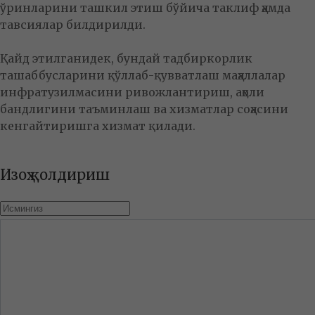
ўринларини ташкил этиш бўйича таклиф ҳамда
тавсиялар билдирилди.
Қайд этилганидек, бундай тадбиркорлик
ташаббусларини қўллаб-қувватлаш маҳаллалар
инфратузилмасини ривожлантириш, аҳоли
бандлигини таъминлаш ва хизматлар соҳасини
кенгайтиришга хизмат қилади.
Изоҳ қолдириш