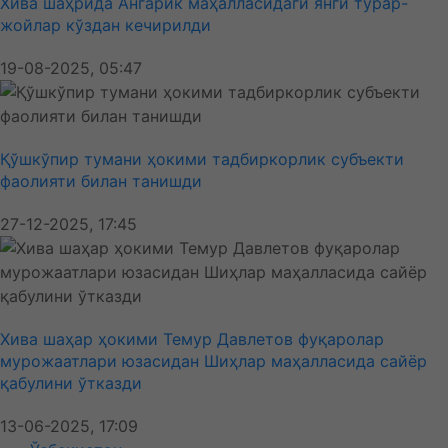
Хива шаҳрида Ангарик маҳалласидаги янги турар-
жойлар кўздан кечирилди
19-08-2025, 05:47
Қўшкўпир тумани ҳокими тадбиркорлик субъекти
фаолияти билан танишди
27-12-2025, 17:45
Хива шаҳар ҳокими Темур Давлетов фуқаролар
мурожаатлари юзасидан Шиҳлар маҳалласида сайёр
қабулини ўтказди
13-06-2025, 17:09