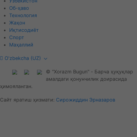
Ўзбекистон
Об-ҳаво
Технология
Жаҳон
Иқтисодиёт
Спорт
Маҳаллий
O'zbekcha (UZ)
© "Xorazm Bugun" - Барча ҳуқуқлар
амалдаги қонунчилик доирасида
ҳимояланган.
Сайт яратиш ҳизмати:
Сирожиддин Эрназаров