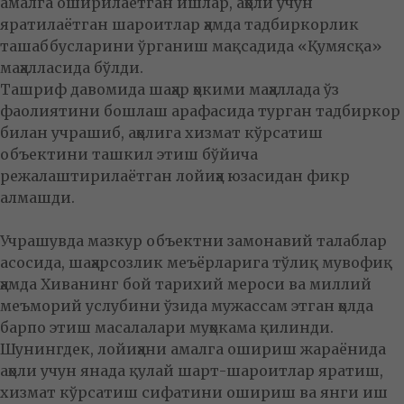
амалга оширилаётган ишлар, аҳоли учун
яратилаётган шароитлар ҳамда тадбиркорлик
ташаббусларини ўрганиш мақсадида «Қумясқа»
маҳалласида бўлди.
Ташриф давомида шаҳар ҳокими маҳаллада ўз
фаолиятини бошлаш арафасида турган тадбиркор
билан учрашиб, аҳолига хизмат кўрсатиш
объектини ташкил этиш бўйича
режалаштирилаётган лойиҳа юзасидан фикр
алмашди.
Учрашувда мазкур объектни замонавий талаблар
асосида, шаҳарсозлик меъёрларига тўлиқ мувофиқ
ҳамда Хиванинг бой тарихий мероси ва миллий
меъморий услубини ўзида мужассам этган ҳолда
барпо этиш масалалари муҳокама қилинди.
Шунингдек, лойиҳани амалга ошириш жараёнида
аҳоли учун янада қулай шарт-шароитлар яратиш,
хизмат кўрсатиш сифатини ошириш ва янги иш