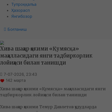
Тупроққалъа
Ҳазорасп
Янгибозор
Боғланиш
Хива шаҳар ҳокими «Қумясқа»
маҳалласидаги янги тадбиркорлик
лойиҳаси билан танишди
7-07-2026, 23:43
142
марта
Хива шаҳар ҳокими «Қумясқа» маҳалласидаги янги
тадбиркорлик лойиҳаси билан танишди
Хива шаҳар ҳокими Темур Давлетов ҳудудларда