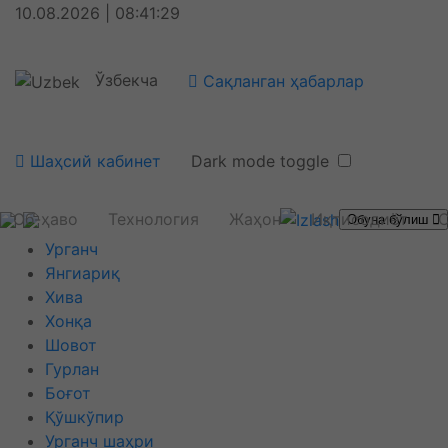
10.08.2026 | 08:41:29
Ўзбекча
Сақланган ҳабарлар
Шаҳсий кабинет
Dark mode toggle
Об-ҳаво
Технология
Жаҳон
Иқтисодиёт
С
Обуна бўлиш
Урганч
Янгиариқ
Хива
Хонқа
Шовот
Гурлан
Боғот
Қўшкўпир
Урганч шаҳри