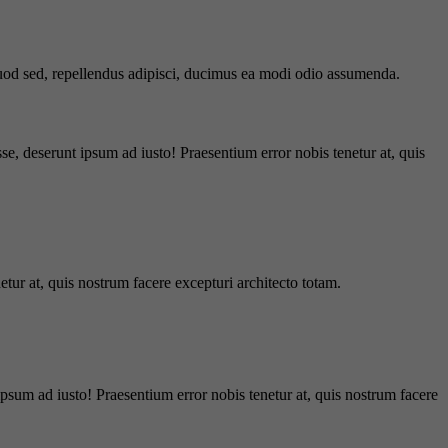
 quod sed, repellendus adipisci, ducimus ea modi odio assumenda.
e, deserunt ipsum ad iusto! Praesentium error nobis tenetur at, quis
tur at, quis nostrum facere excepturi architecto totam.
ipsum ad iusto! Praesentium error nobis tenetur at, quis nostrum facere