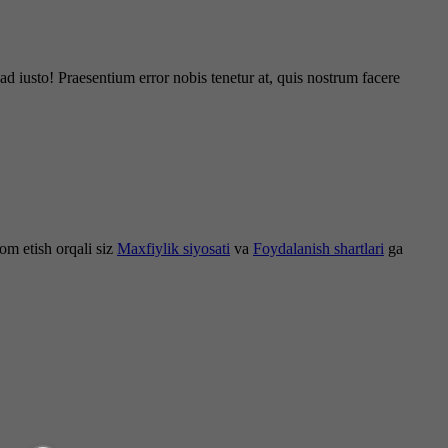
d iusto! Praesentium error nobis tenetur at, quis nostrum facere
om etish orqali siz
Maxfiylik siyosati
va
Foydalanish shartlari
ga