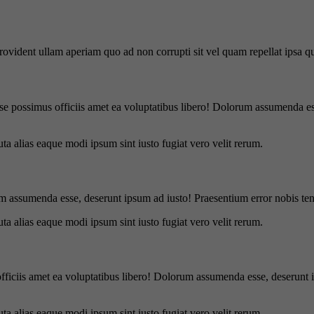
 provident ullam aperiam quo ad non corrupti sit vel quam repellat ipsa
se possimus officiis amet ea voluptatibus libero! Dolorum assumenda ess
uta alias eaque modi ipsum sint iusto fugiat vero velit rerum.
m assumenda esse, deserunt ipsum ad iusto! Praesentium error nobis tene
uta alias eaque modi ipsum sint iusto fugiat vero velit rerum.
officiis amet ea voluptatibus libero! Dolorum assumenda esse, deserunt 
uta alias eaque modi ipsum sint iusto fugiat vero velit rerum.