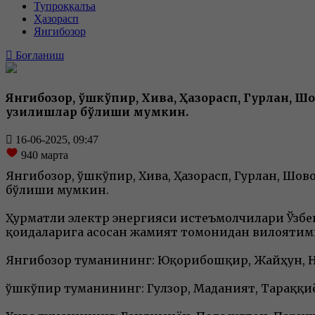
Тупроққалъа
Ҳазорасп
Янгибозор
Боғланиш
Янгибозор, Қўшкўпир, Хива, Ҳазорасп, Гурлан,
узилишлар бўлиши мумкин.
16-06-2025, 09:47
940
марта
Янгибозор, Қўшкўпир, Хива, Ҳазорасп, Гурлан, Ш
бўлиши мумкин.
Ҳурматли электр энергияси истеъмолчилари Ўзбе
қоидаларига асосан жамият томонидан вилоятим
Янгибозор туманининг: Юқорибошқир, Жайҳун, На
Қўшкўпир туманининг: Гулзор, Маданият, Тараққиё