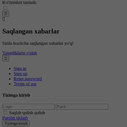
Ko'rinishni tanlash:
Saqlangan xabarlar
Sizda hozircha saqlangan xabarlar yo'q!
Yangiliklarni o'qish
Sign in
Sign up
Reset password
Terms of use
Tizimga kirish
Saqlab qolish qolish
Parolni tiklash
Tizimga kirish