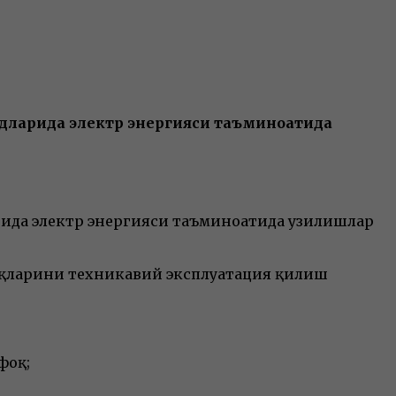
дудларида электр энергияси таъминоатида
арида электр энергияси таъминоатида узилишлар
моқларини техникавий эксплуатация қилиш
фоқ;