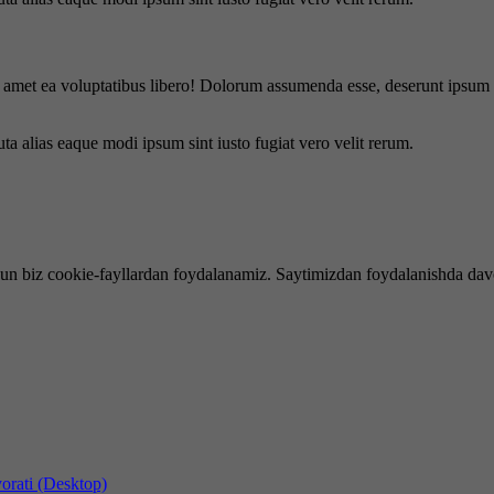
is amet ea voluptatibus libero! Dolorum assumenda esse, deserunt ipsum a
uta alias eaque modi ipsum sint iusto fugiat vero velit rerum.
hun biz cookie-fayllardan foydalanamiz. Saytimizdan foydalanishda dav