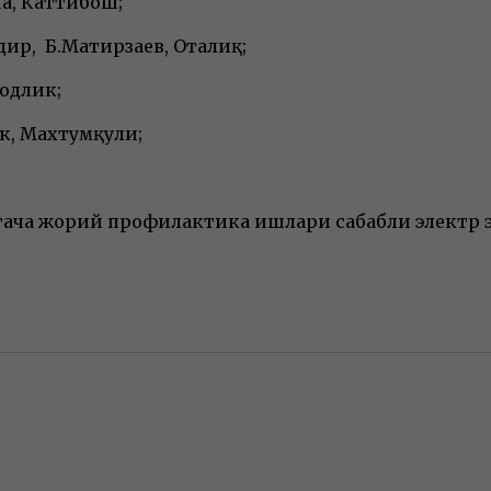
а, Каттибош;
дир, Б.Матирзаев, Оталиқ;
одлик;
ек, Махтумқули;
0 гача жорий профилактика ишлари сабабли элект