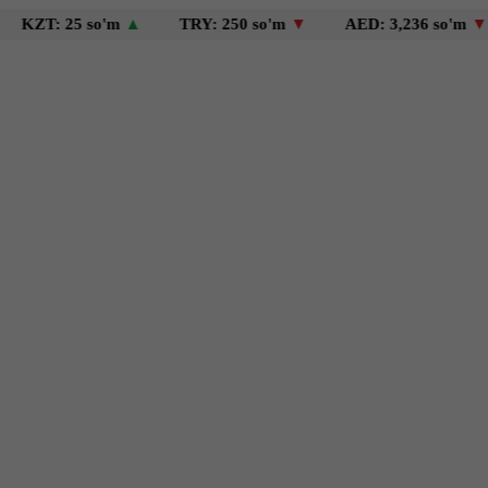
25 so'm
▲
TRY: 250 so'm
▼
AED: 3,236 so'm
▼
USD