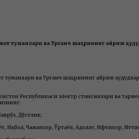
 Шовот туманлари ва Урганч шаҳрининг айрим ҳу
овот туманлари ва Урганч шаҳрининг айрим ҳудудл
кистон Республикаси электр стансиялари ва тар
изнинг:
врўз, Дўстлик;
т, Иқбол, Чаманзор, Ўртаёп, Адолат, Ифтихор, Итти