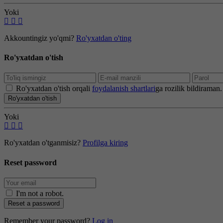
Yoki
Akkountingiz yo'qmi?
Ro'yxatdan o'ting
Ro'yxatdan o'tish
Ro'yxatdan o'tish orqali
foydalanish shartlari
ga rozilik bildiraman.
Ro'yxatdan o'tish
Yoki
Ro'yxatdan o'tganmisiz?
Profilga kiring
Reset password
I'm not a robot
.
Reset a password
Remember your password?
Log in