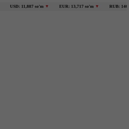
: 11,887 so'm
▼
EUR: 13,717 so'm
▼
RUB: 146 so'm
▼