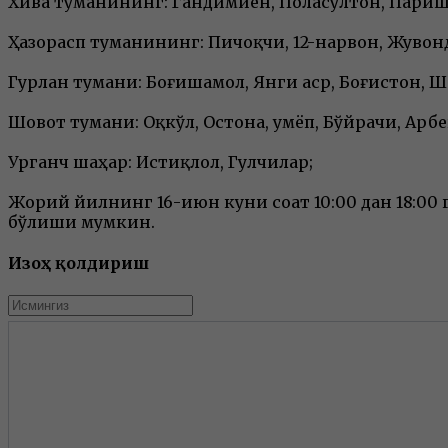
Хива туманининг: Гандимиён, Поласултон, Париш
Ҳазорасп туманининг: Пичоқчи, 12-нарвон, Жувон
Гурлан тумани: Боғишамол, Янги аср, Боғистон, Ш
Шовот тумани: Оқкўл, Остона, Қумёп, Бўйрачи, Арб
Урганч шаҳар: Истиқлол, Гулчилар;
Жорий йилнинг 16-июн куни соат 10:00 дан 18:0
бўлиши мумкин.
Изоҳ қолдириш