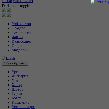
Шаҳсий кабинет
Dark mode toggle
Ўзбекистон
Об-ҳаво
Технология
Жаҳон
Иқтисодиёт
Спорт
Маҳаллий
Обуна бўлиш
Урганч
Янгиариқ
Хива
Хонқа
Шовот
Гурлан
Боғот
Қўшкўпир
Урганч шаҳри