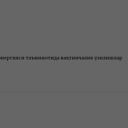
р энергияси таъминотида вақтинчалик узилишлар