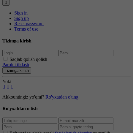
Sign in
Sign up
Reset password
Terms of use
Tizimga kirish
Saqlab qolish qolish
Parolni tiklash
Tizimga kirish
Yoki
Akkountingiz yo'qmi?
Ro'yxatdan o'ting
Ro'yxatdan o'tish