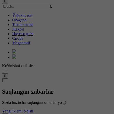
Ўзбекистон
Об-ҳаво
Технология
Жаҳон
Иқтисодиёт
Спорт
Маҳаллий
Ko'rinishni tanlash:
Saqlangan xabarlar
Sizda hozircha saqlangan xabarlar yo'q!
Yangiliklarni o'qish