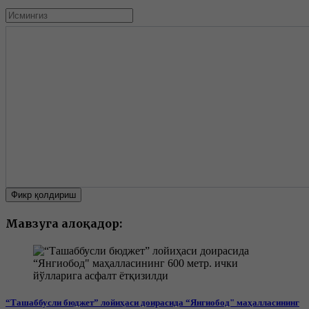
Фикр қолдириш
Мавзуга алоқадор:
“Ташаббусли бюджет” лойиҳаси доирасида “Янгиобод" маҳалласининг