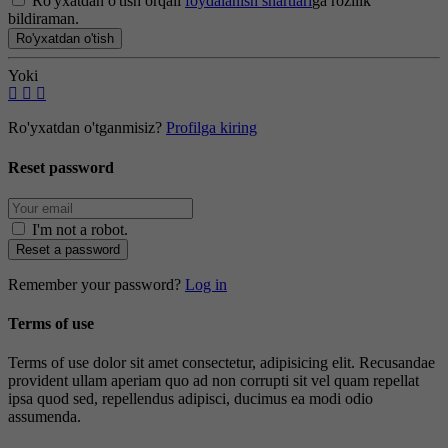
Ro'yxatdan o'tish orqali
foydalanish shartlari
ga rozilik
bildiraman.
Ro'yxatdan o'tish
Yoki
Ro'yxatdan o'tganmisiz?
Profilga kiring
Reset password
I'm not a robot
.
Reset a password
Remember your password?
Log in
Terms of use
Terms of use dolor sit amet consectetur, adipisicing elit. Recusandae
provident ullam aperiam quo ad non corrupti sit vel quam repellat
ipsa quod sed, repellendus adipisci, ducimus ea modi odio
assumenda.