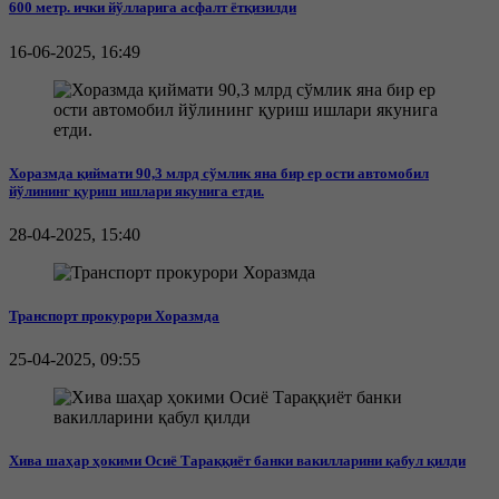
600 метр. ички йўлларига асфалт ётқизилди
16-06-2025, 16:49
Хоразмда қиймати 90,3 млрд сўмлик яна бир ер ости автомобил
йўлининг қуриш ишлари якунига етди.
28-04-2025, 15:40
Транспорт прокурори Хоразмда
25-04-2025, 09:55
Хива шаҳар ҳокими Осиё Тараққиёт банки вакилларини қабул қилди