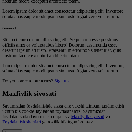
nostrum facere excepturi architecto totam.
Lorem ipsum dolor sit amet consectetur adipisicing elit. Inventore,
soluta alias eaque modi ipsum sint iusto fugiat vero velit rerum.
General
Sit amet consectetur adipisicing elit. Sequi, cum esse possimus
officiis amet ea voluptatibus libero! Dolorum assumenda esse,
deserunt ipsum ad iusto! Praesentium error nobis tenetur at, quis
nostrum facere excepturi architecto totam.
Lorem ipsum dolor sit amet consectetur adipisicing elit. Inventore,
soluta alias eaque modi ipsum sint iusto fugiat vero velit rerum.
Do you agree to our terms?
Sign up
Maxfiylik siyosati
Saytimizdan foydalanishda sizga eng yaxshi tajribani taqdim etish
uchun biz cookie-fayllardan foydalanamiz. Saytimizdan
foydalanishda davom etish orqali siz
Maxfiylik siyosati
va
Foydalanish shartlari
ga rozilik bildirgan bo‘lasiz.