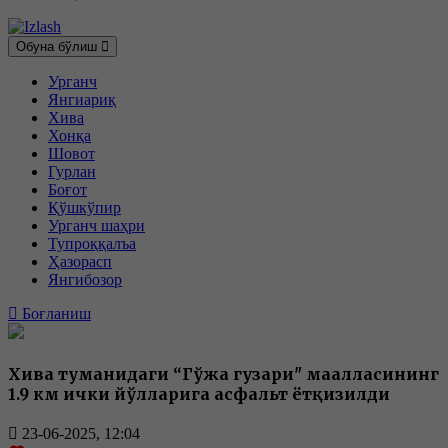
Обуна бўлиш
Урганч
Янгиариқ
Хива
Хонқа
Шовот
Гурлан
Боғот
Қўшкўпир
Урганч шаҳри
Тупроққалъа
Ҳазорасп
Янгибозор
Боғланиш
Хива туманидаги “Гўжа гузари" маҳалласининг
1.9 км ички йўлларига асфальт ётқизилди
23-06-2025, 12:04