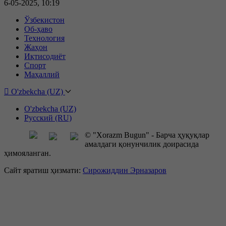
6-05-2025, 10:19
Ўзбекистон
Об-ҳаво
Технология
Жаҳон
Иқтисодиёт
Спорт
Маҳаллий
O'zbekcha (UZ)
O'zbekcha (UZ)
Русский (RU)
© "Xorazm Bugun" - Барча ҳуқуқлар
амалдаги қонунчилик доирасида
ҳимояланган.
Сайт яратиш ҳизмати:
Сирожиддин Эрназаров