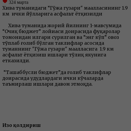
324
марта
Хива туманидаги “Гўжа гузари" маҳалласининг 1.9
км ички йўлларига асфальт ётқизилди
Хива туманида жорий йилнинг 1-мавсумида
“Очиқ бюджет” лойиҳаси доирасида фуқаролар
томонидан илгари сурилган ва “энг кўп” овоз
тўплаб ғолиб бўлган таклифлар асосида
туманнинг "Гўжа гузари" маҳалласига 1.9 км
асфальт ётқизиш ишлари тўлиқ якунига
етказилди.
“Ташаббусли бюджет”да ғолиб таклифлар
доирасида ҳудудлардаги ички кўчаларда
таъмирлаш ишлари давом этмоқда.
Изоҳ қолдириш