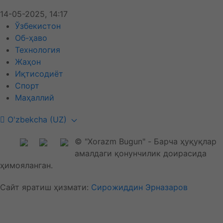
14-05-2025, 14:17
Ўзбекистон
Об-ҳаво
Технология
Жаҳон
Иқтисодиёт
Спорт
Маҳаллий
O'zbekcha (UZ)
© "Xorazm Bugun" - Барча ҳуқуқлар
амалдаги қонунчилик доирасида
ҳимояланган.
Сайт яратиш ҳизмати:
Сирожиддин Эрназаров