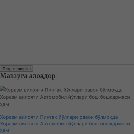
Фикр қолдириш
Мавзуга алоқадор:
Хоразм вилояти Пинтак йўллари равон бўлмоқда
Хоразм вилояти Автомобил йўллари бош бошқармаси
ҳам