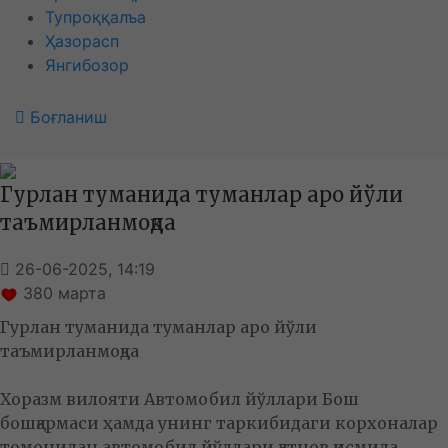
Тупроққалъа
Ҳазорасп
Янгибозор
Боғланиш
Гурлан туманида туманлар аро йўли
таъмирланмоқда
26-06-2025, 14:19
380
марта
Гурлан туманида туманлар аро йўли
таъмирланмоқда
Хоразм вилояти Автомобил йўллари Бош
бошқармаси ҳамда унинг таркибидаги корхоналар
томонидан автомобил йўллари қатнов қисмида