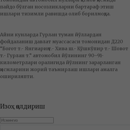
пайдо бўлган носозликларни бартараф этиш
ишлари тизимли равишда олиб борилмоқда.
Айни кунларда Гурлан туман йўллардан
фойдаланиш давлат муассасаси томонидан Д220
“Боғот т.- Янгиариқ т.- Хива ш.- Қўшкўпир т.- Шовот
т.- Гурлан т.” автомобил йўлининг 90–91-
километрлари оралиғида йўлнинг зарарланган
қисмларини жорий таъмирлаш ишлари амалга
ошириляпти.
Изоҳ қолдириш