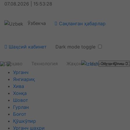
07.08.2026 | 15:53:28
Ўзбекча
Сақланган ҳабарлар
Шаҳсий кабинет
Dark mode toggle
Об-ҳаво
Технология
Жаҳон
Иқтисодиёт
С
Обуна бўлиш
Урганч
Янгиариқ
Хива
Хонқа
Шовот
Гурлан
Боғот
Қўшкўпир
Урганч шаҳри