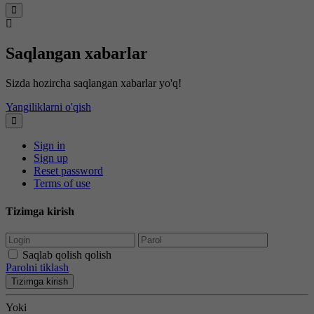
Saqlangan xabarlar
Sizda hozircha saqlangan xabarlar yo'q!
Yangiliklarni o'qish
Sign in
Sign up
Reset password
Terms of use
Tizimga kirish
Saqlab qolish qolish
Parolni tiklash
Tizimga kirish
Yoki