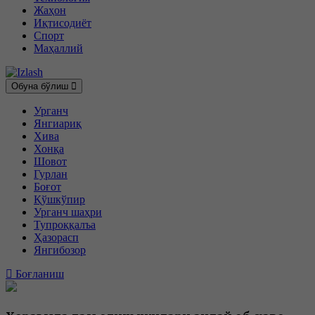
Жаҳон
Иқтисодиёт
Спорт
Маҳаллий
Обуна бўлиш
Урганч
Янгиариқ
Хива
Хонқа
Шовот
Гурлан
Боғот
Қўшкўпир
Урганч шаҳри
Тупроққалъа
Ҳазорасп
Янгибозор
Боғланиш