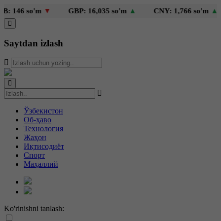
: 146 so'm
▼
GBP: 16,035 so'm
▲
CNY: 1,766 so'm
▲
Saytdan izlash
Ўзбекистон
Об-ҳаво
Технология
Жаҳон
Иқтисодиёт
Спорт
Маҳаллий
Ko'rinishni tanlash: