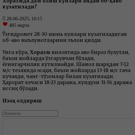
Хоразмда дам олиш кунлари қандай об-ҳаво
кузатилади?
28-06-2025, 10:15
485
марта
Ўзгидромет 28-30 июнь кунлари кузатиладиган
об-ҳаво маълумотларини эълон қилди.
Унга кўра,
Хоразм
вилоятида ҳаво бироз булутли,
баъзи жойларда ўзгарувчан бўлади,
ёғингарчилик кутилмайди. Шамол шарқдан 7-12
м/с тезликда эсади, баъзи жойларда 13-18 м/с гача
кучаяди, чанг-тўзонлар билан кузатилади.
Ҳарорат кечаси 18-23 даража, кундузи 31-36 даража
иссиқ бўлади.
Изоҳ қолдириш