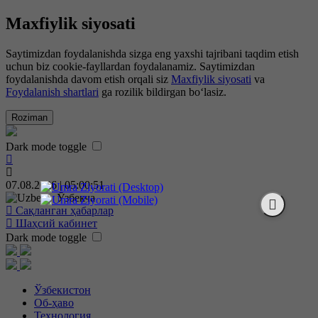
Maxfiylik siyosati
Saytimizdan foydalanishda sizga eng yaxshi tajribani taqdim etish
uchun biz cookie-fayllardan foydalanamiz. Saytimizdan
foydalanishda davom etish orqali siz
Maxfiylik siyosati
va
Foydalanish shartlari
ga rozilik bildirgan bo‘lasiz.
Roziman
Dark mode toggle
07.08.2026 | 05:00:52
Ўзбекча
Сақланган ҳабарлар
Шаҳсий кабинет
Dark mode toggle
Ўзбекистон
Об-ҳаво
Технология