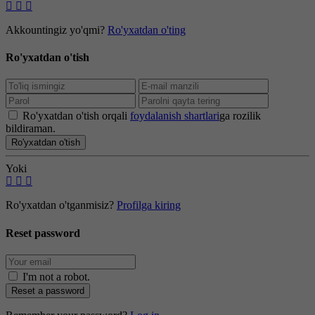
Akkountingiz yo'qmi?
Ro'yxatdan o'ting
Ro'yxatdan o'tish
Ro'yxatdan o'tish orqali
foydalanish shartlari
ga rozilik
bildiraman.
Ro'yxatdan o'tish
Yoki
Ro'yxatdan o'tganmisiz?
Profilga kiring
Reset password
I'm not a robot
.
Reset a password