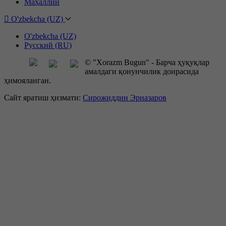
Маҳаллий
O'zbekcha (UZ)
O'zbekcha (UZ)
Русский (RU)
© "Xorazm Bugun" - Барча ҳуқуқлар
амалдаги қонунчилик доирасида
ҳимояланган.
Сайт яратиш ҳизмати:
Сирожиддин Эрназаров