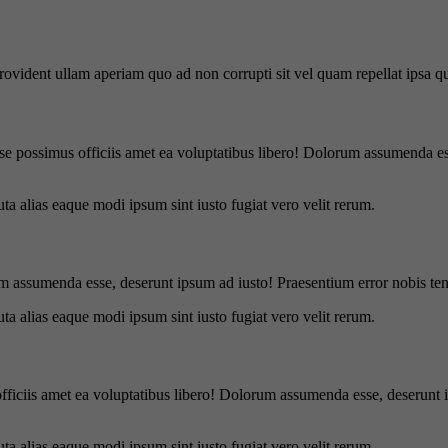
 provident ullam aperiam quo ad non corrupti sit vel quam repellat ipsa
se possimus officiis amet ea voluptatibus libero! Dolorum assumenda ess
uta alias eaque modi ipsum sint iusto fugiat vero velit rerum.
m assumenda esse, deserunt ipsum ad iusto! Praesentium error nobis tene
uta alias eaque modi ipsum sint iusto fugiat vero velit rerum.
officiis amet ea voluptatibus libero! Dolorum assumenda esse, deserunt 
uta alias eaque modi ipsum sint iusto fugiat vero velit rerum.