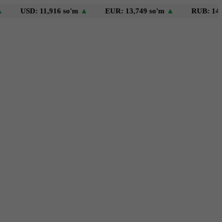
SD: 11,916 so'm
▲
EUR: 13,749 so'm
▲
RUB: 146 so'm