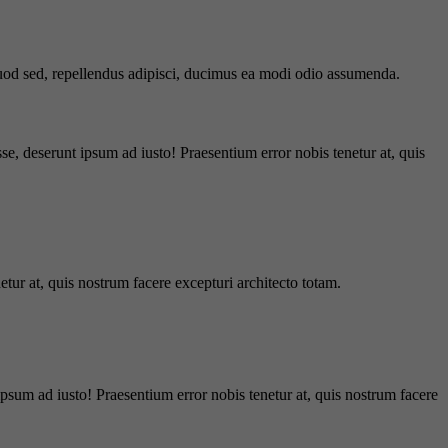
 quod sed, repellendus adipisci, ducimus ea modi odio assumenda.
e, deserunt ipsum ad iusto! Praesentium error nobis tenetur at, quis
tur at, quis nostrum facere excepturi architecto totam.
ipsum ad iusto! Praesentium error nobis tenetur at, quis nostrum facere