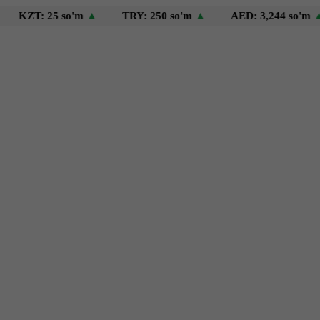
: 25 so'm
▲
TRY: 250 so'm
▲
AED: 3,244 so'm
▲
U