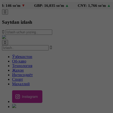
 so'm
▼
GBP: 16,035 so'm
▲
CNY: 1,766 so'm
▲
KZT
Saytdan izlash
Ўзбекистон
Об-ҳаво
Технология
Жаҳон
Иқтисодиёт
Спорт
Маҳаллий