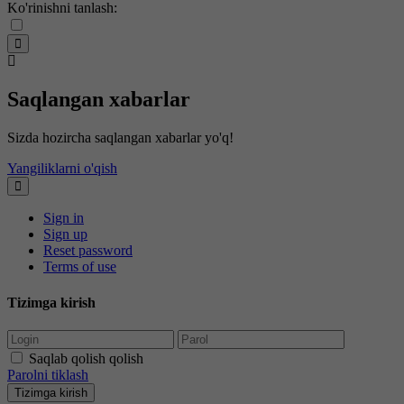
Ko'rinishni tanlash:
Saqlangan xabarlar
Sizda hozircha saqlangan xabarlar yo'q!
Yangiliklarni o'qish
Sign in
Sign up
Reset password
Terms of use
Tizimga kirish
Saqlab qolish qolish
Parolni tiklash
Tizimga kirish