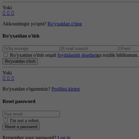
Yoki
Akkountingiz yo'qmi?
Ro'yxatdan o'ting
Ro'yxatdan o'tish
Ro'yxatdan o'tish orqali
foydalanish shartlari
ga rozilik bildiraman.
Ro'yxatdan o'tish
Yoki
Ro'yxatdan o'tganmisiz?
Profilga kiring
Reset password
I'm not a robot
.
Reset a password
Remember your password?
Log in