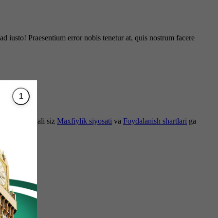
d iusto! Praesentium error nobis tenetur at, quis nostrum facere
om etish orqali siz
Maxfiylik siyosati
va
Foydalanish shartlari
ga