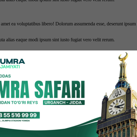
is amet ea voluptatibus libero! Dolorum assumenda esse, deserunt ipsum a
uta alias eaque modi ipsum sint iusto fugiat vero velit rerum.
hun biz cookie-fayllardan foydalanamiz. Saytimizdan foydalanishda dav