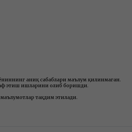
 ёнғиннинг аниқ сабаблари маълум қилинмаган.
араф этиш ишларини олиб боришди.
 маълумотлар тақдим этилади.