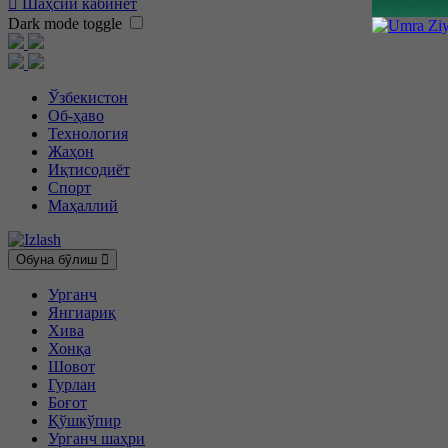
Шаҳсий кабинет
Dark mode toggle
Ўзбекистон
Об-ҳаво
Технология
Жаҳон
Иқтисодиёт
Спорт
Маҳаллий
Обуна бўлиш
Урганч
Янгиариқ
Хива
Хонқа
Шовот
Гурлан
Боғот
Қўшкўпир
Урганч шаҳри