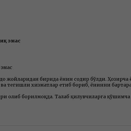
ниқ эмас
 эмас
вдо жойларидан бирида ёнғин содир бўлди. Ҳозирча
р ва тегишли хизматлар етиб бориб, ёнғинни барт
ри олиб борилмоқда. Талаб қилувчиларга қўшимча