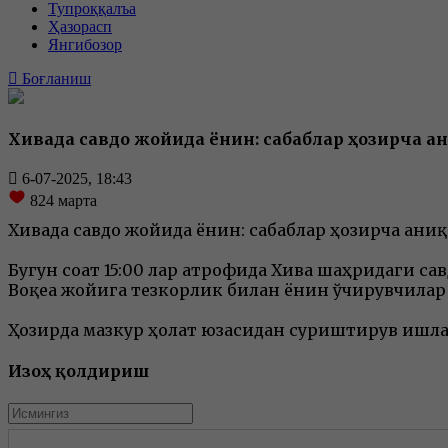
Тупроққалъа
Ҳазорасп
Янгибозор
Боғланиш
Хивада савдо жойида ёнғин: сабаблар ҳозирча а
6-07-2025, 18:43
824
марта
Хивада савдо жойида ёнғин: сабаблар ҳозирча аниқ
Бугун соат 15:00 лар атрофида Хива шаҳридаги са
Воқеа жойига тезкорлик билан ёнғин ўчирувчила
Ҳозирда мазкур ҳолат юзасидан суриштирув ишла
Изоҳ қолдириш