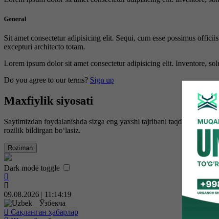
General
Sit amet consectetur adipisicing elit. Sequi, cum esse possimus offici
excepturi architecto totam.
Lorem ipsum dolor sit amet consectetur adipisicing elit. Inventore, sol
Do you agree to our terms?
Sign up
Maxfiylik siyosati
Saytimizdan foydalanishda sizga eng yaxshi tajribani taqdim etish uc
rozilik bildirgan bo‘lasiz.
Roziman
Dark mode toggle
09.08.2026 | 11:14:20
Ўзбекча
Сақланган ҳабарлар