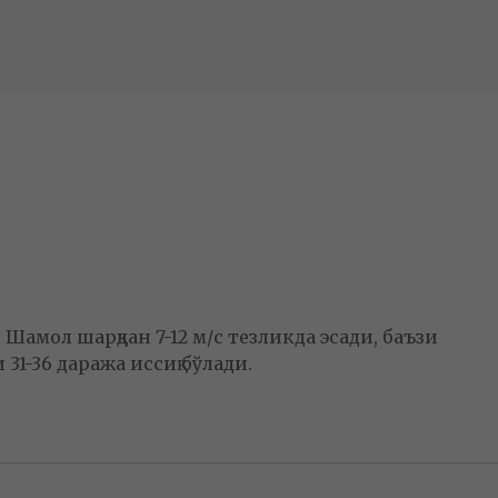
амол шарқдан 7-12 м/с тезликда эсади, баъзи
 31-36 даража иссиқ бўлади.