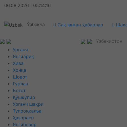
06.08.2026 | 05:14:16
Ўзбекча
Сақланган ҳабарлар
Шаҳс
Ўзбекистон
Урганч
Янгиариқ
Хива
Хонқа
Шовот
Гурлан
Боғот
Қўшкўпир
Урганч шаҳри
Тупроққалъа
Ҳазорасп
Янгибозор