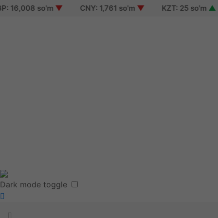
16,008 so'm
▼
CNY: 1,761 so'm
▼
KZT: 25 so'm
▲
Sign i
Sign 
Reset
Terms
Dark mode toggle