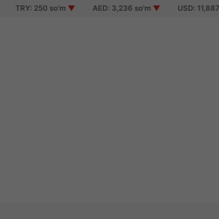
TRY: 250 so'm
▼
AED: 3,236 so'm
▼
USD: 11,887 so
n
up
 password
 of use