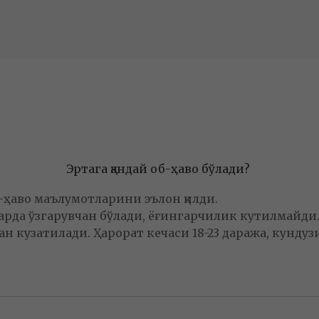
Эртага қандай об-ҳаво бўлади?
б-ҳаво маълумотларини эълон қилди.
рда ўзгарувчан бўлади, ёғингарчилик кутилмайди. Ш
ан кузатилади. Ҳарорат кечаси 18-23 даража, кундузи