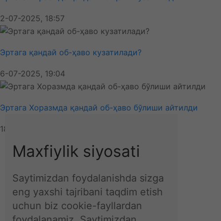
2-07-2025, 18:57
Эртага қандай об-ҳаво кузатилади?
6-07-2025, 19:04
Эртага Хоразмда қандай об-ҳаво бўлиши айтилди
18-07-2025, 18:07
Ўзбекистон
Maxfiylik siyosati
Об-ҳаво
Технология
Жаҳон
Saytimizdan foydalanishda sizga
Иқтисодиёт
eng yaxshi tajribani taqdim etish
Спорт
uchun biz cookie-fayllardan
Маҳаллий
foydalanamiz. Saytimizdan