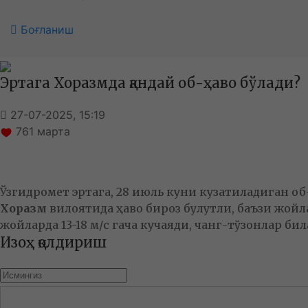
Боғланиш
Эртага Хоразмда қандай об-ҳаво бўлади?
27-07-2025, 15:19
761
марта
Ўзгидромет эртага, 28 июль куни кузатиладиган о
Хоразм
вилоятида ҳаво бироз булутли, баъзи жойла
жойларда 13-18 м/с гача кучаяди, чанг-тўзонлар бил
Изоҳ қолдириш