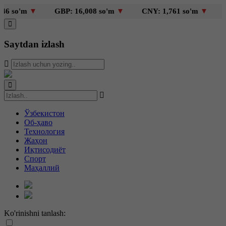
 so'm
▼
GBP: 16,008 so'm
▼
CNY: 1,761 so'm
▼
KZT
Saytdan izlash
Ўзбекистон
Об-ҳаво
Технология
Жаҳон
Иқтисодиёт
Спорт
Маҳаллий
Ko'rinishni tanlash: