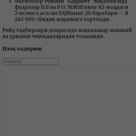
Янгибозор тумани “Қадрият” маҳалласида
фуқаролар Б.Б ва Р.О. МЖтКнинг 82-моддаси
2-қисмига асосан БҲМнинг 20 баробари — 8
240 000 сўмдан жаримага тортилди.
Рейд тадбирлари доирасида маҳаллалар маиший
ва қурилиш чиқиндиларидан тозаланди.
Изоҳ қолдириш