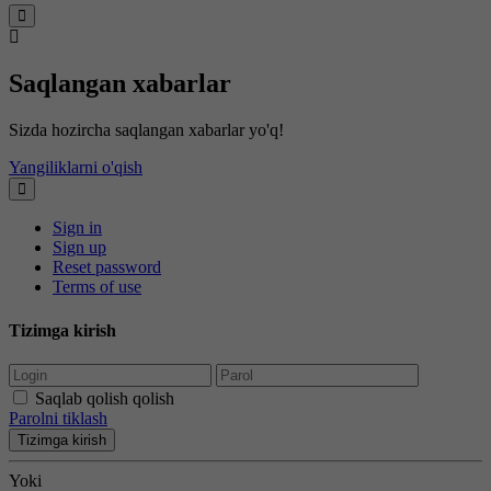
Saqlangan xabarlar
Sizda hozircha saqlangan xabarlar yo'q!
Yangiliklarni o'qish
Sign in
Sign up
Reset password
Terms of use
Tizimga kirish
Saqlab qolish qolish
Parolni tiklash
Tizimga kirish
Yoki