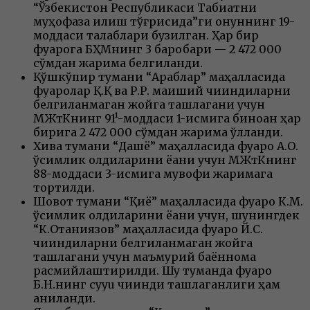
“Ўзбекистон Республикаси Табиатни
муҳофаза қилиш тўғрисида”ги қонуннинг 19-
моддаси талаблари бузилган. Ҳар бир
фуқарога БҲМнинг 3 баробари — 2 472 000
сўмдан жарима белгиланди.
Қўшкўпир тумани “Араблар” маҳалласида
фуқаролар Қ.Қ ва Р.Р. маиший чиқиндиларни
белгиланмаган жойга ташлагани учун
МЖтКнинг 91¹-моддаси 1-қисмига биноан ҳар
бирига 2 472 000 сўмдан жарима қўлланди.
Хива тумани “Дашёқ” маҳалласида фуқаро А.О.
ўсимлик қолдиқларини ёққани учун МЖтКнинг
88-моддаси 3-қисмига мувофиқ жаримага
тортилди.
Шовот тумани “Қиёқ” маҳалласида фуқаро К.М.
ўсимлик қолдиқларини ёққани учун, шунингдек
“К.Отаниязов” маҳалласида фуқаро Й.С.
чиқиндиларни белгиланмаган жойга
ташлагани учун маъмурий баённома
расмийлаштирилди. Шу туманда фуқаро
Б.Н.нинг суyuқ чиқинди ташлаганлиги ҳам
аниқланди.