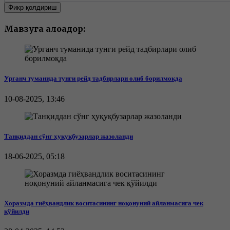
Фикр қолдириш
Мавзуга алоқадор:
Урганч туманида тунги рейд тадбирлари олиб борилмоқда
10-08-2025, 13:46
Танқиддан сўнг ҳуқуқбузарлар жазоланди
18-06-2025, 05:18
Хоразмда гиёҳвандлик воситасининг ноқонуний айланмасига чек
қўйилди