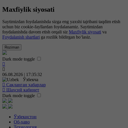
Maxfiylik siyosati
Saytimizdan foydalanishda sizga eng yaxshi tajribani taqdim etish
uchun biz cookie-fayllardan foydalanamiz. Saytimizdan
foydalanishda davom etish orqali siz
Maxfiylik siyosati
va
Foydalanish shartlari
ga rozilik bildirgan bo‘lasiz.
Roziman
Dark mode toggle
06.08.2026 | 17:35:32
Ўзбекча
Сақланган ҳабарлар
Шаҳсий кабинет
Dark mode toggle
Ўзбекистон
Об-ҳаво
Технология