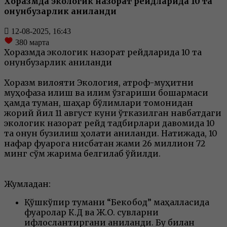
Хоразмда экологик назорат рейдларида 10 та
қонунбузарлик аниқланди
12-08-2025, 16:43
380
марта
Хоразмда экологик назорат рейдларида 10 та
қонунбузарлик аниқланди
Хоразм вилояти Экология, атроф-муҳитни
муҳофаза қилиш ва иқлим ўзгариши бошқармаси
ҳамда туман, шаҳар бўлимлари томонидан
жорий йил 11 август куни ўтказилган навбатдаги
экологик назорат рейд тадбирлари давомида 10
та қонун бузилиш ҳолати аниқланди. Натижада, 10
нафар фуқарога нисбатан жами 26 миллион 72
минг сўм жарима белгилаб қўйилди.
Жумладан:
Қўшкўпир тумани “Бекобод” маҳалласида
фуқаролар К.Д ва Ж.О. сувларни
ифлослантиргани аниқланди. Бу билан