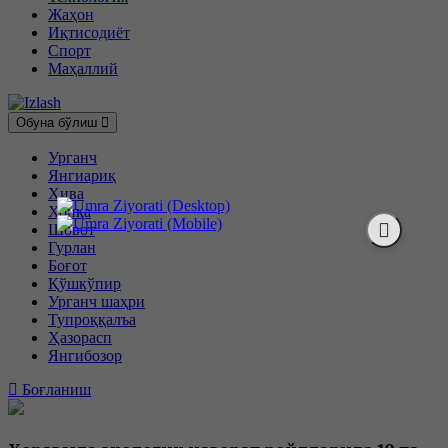
Жаҳон
Иқтисодиёт
Спорт
Маҳаллий
Обуна бўлиш
Урганч
Янгиариқ
Хива
Хонқа
Шовот
Гурлан
Боғот
Қўшкўпир
Урганч шаҳри
Тупроққалъа
Ҳазорасп
Янгибозор
Боғланиш