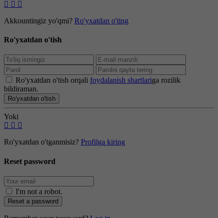
Akkountingiz yo'qmi?
Ro'yxatdan o'ting
Ro'yxatdan o'tish
Ro'yxatdan o'tish orqali
foydalanish shartlari
ga rozilik
bildiraman.
Ro'yxatdan o'tish
Yoki
Ro'yxatdan o'tganmisiz?
Profilga kiring
Reset password
I'm not a robot
.
Reset a password