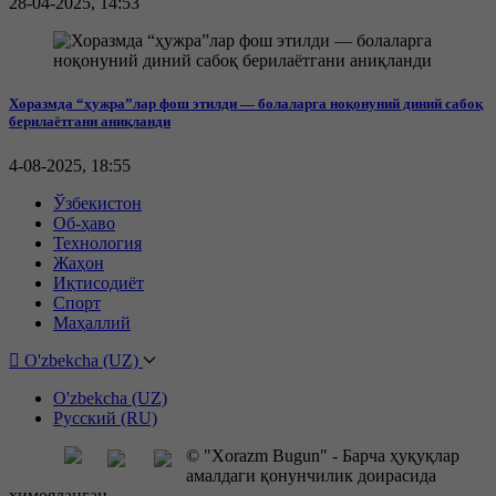
28-04-2025, 14:53
Хоразмда “ҳужра”лар фош этилди — болаларга ноқонуний диний сабоқ
берилаётгани аниқланди
4-08-2025, 18:55
Ўзбекистон
Об-ҳаво
Технология
Жаҳон
Иқтисодиёт
Спорт
Маҳаллий
O'zbekcha (UZ)
O'zbekcha (UZ)
Русский (RU)
© "Xorazm Bugun" - Барча ҳуқуқлар
амалдаги қонунчилик доирасида
ҳимояланган.