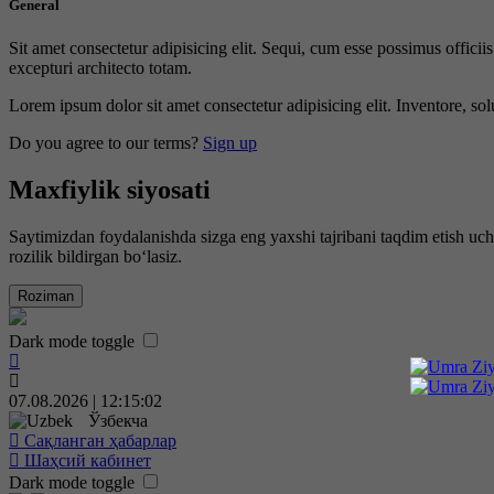
General
Sit amet consectetur adipisicing elit. Sequi, cum esse possimus offici
excepturi architecto totam.
Lorem ipsum dolor sit amet consectetur adipisicing elit. Inventore, sol
Do you agree to our terms?
Sign up
Maxfiylik siyosati
Saytimizdan foydalanishda sizga eng yaxshi tajribani taqdim etish uc
rozilik bildirgan bo‘lasiz.
Roziman
Dark mode toggle
07.08.2026 | 12:15:03
Ўзбекча
Сақланган ҳабарлар
Шаҳсий кабинет
Dark mode toggle