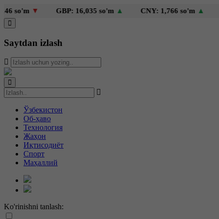
'm
▼
GBP: 16,035 so'm
▲
CNY: 1,766 so'm
▲
KZT: 
Saytdan izlash
Ўзбекистон
Об-ҳаво
Технология
Жаҳон
Иқтисодиёт
Спорт
Маҳаллий
Ko'rinishni tanlash: