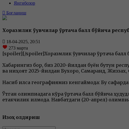
Янгибозор
Боғланиш
Хоразмлик ўқувчилар ўртача балл бўйича респу
18-04-2025, 20:51
273
марта
[spoiler][/spoiler]
Хоразмлик ўқувчилар ўртача балл
Хабарингиз бор, биз 2020-йилдан буён бутун респ
ва ниҳоят 2025-йилдан Бухоро, Самарқанд, Жиззах
Насиб қилса географиямиз кенгаймоқда: Бу сафар
Ўтган олимпиадага кўра ўртача балл бўйича ҳуду
етакчилик қилмоқда. Навбатдаги (20-апрел) олимп
Изоҳ қолдириш