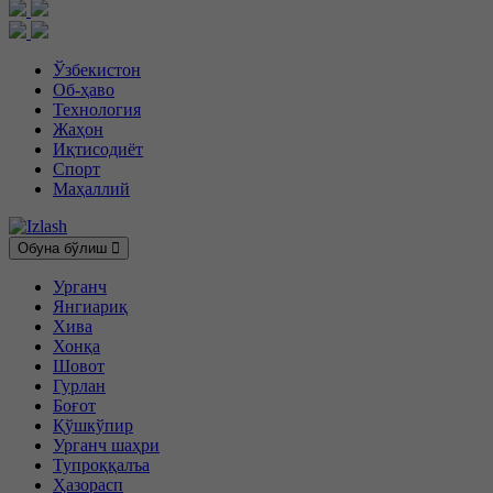
Ўзбекистон
Об-ҳаво
Технология
Жаҳон
Иқтисодиёт
Спорт
Маҳаллий
Обуна бўлиш
Урганч
Янгиариқ
Хива
Хонқа
Шовот
Гурлан
Боғот
Қўшкўпир
Урганч шаҳри
Тупроққалъа
Ҳазорасп