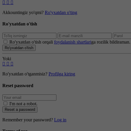
Akkountingiz yo'qmi?
Ro'yxatdan o'ting
Ro'yxatdan o'tish
Ro'yxatdan o'tish orqali
foydalanish shartlari
ga rozilik bildiraman.
Ro'yxatdan o'tish
Yoki
Ro'yxatdan o'tganmisiz?
Profilga kiring
Reset password
I'm not a robot
.
Reset a password
Remember your password?
Log in