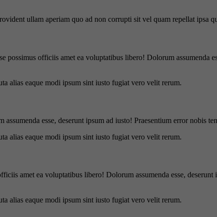
 provident ullam aperiam quo ad non corrupti sit vel quam repellat ipsa
se possimus officiis amet ea voluptatibus libero! Dolorum assumenda ess
uta alias eaque modi ipsum sint iusto fugiat vero velit rerum.
m assumenda esse, deserunt ipsum ad iusto! Praesentium error nobis tene
uta alias eaque modi ipsum sint iusto fugiat vero velit rerum.
officiis amet ea voluptatibus libero! Dolorum assumenda esse, deserunt 
uta alias eaque modi ipsum sint iusto fugiat vero velit rerum.