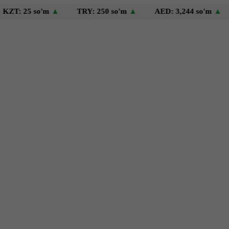
25 so'm
▲
TRY: 250 so'm
▲
AED: 3,244 so'm
▲
USD: