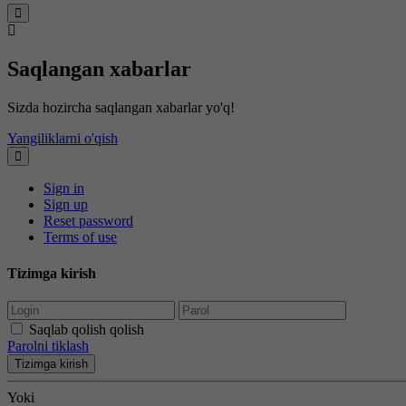
Saqlangan xabarlar
Sizda hozircha saqlangan xabarlar yo'q!
Yangiliklarni o'qish
Sign in
Sign up
Reset password
Terms of use
Tizimga kirish
Saqlab qolish qolish
Parolni tiklash
Tizimga kirish
Yoki