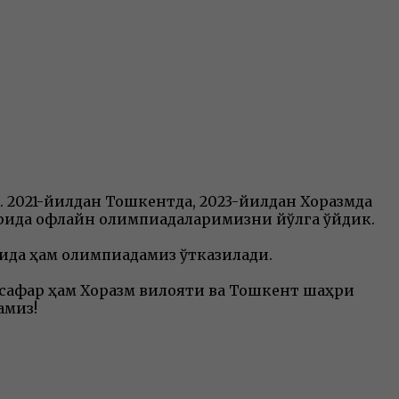
. 2021-йилдан Тошкентда, 2023-йилдан Хоразмда
ларида офлайн олимпиадаларимизни йўлга қўйдик.
тида ҳам олимпиадамиз ўтказилади.
у сафар ҳам Хоразм вилояти ва Тошкент шаҳри
амиз!