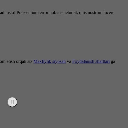
d iusto! Praesentium error nobis tenetur at, quis nostrum facere
om etish orqali siz
Maxfiylik siyosati
va
Foydalanish shartlari
ga