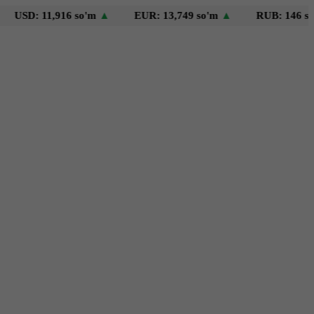
 11,916 so'm
▲
EUR: 13,749 so'm
▲
RUB: 146 so'm
▼