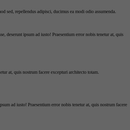
 quod sed, repellendus adipisci, ducimus ea modi odio assumenda.
e, deserunt ipsum ad iusto! Praesentium error nobis tenetur at, quis
tur at, quis nostrum facere excepturi architecto totam.
ipsum ad iusto! Praesentium error nobis tenetur at, quis nostrum facere