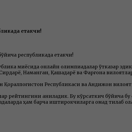
бликада етакчи!
 бўйича республикада етакчи!
ублика миқёсида онлайн олимпиадалар ўтказар эдик
, Сирдарё, Наманган, Қашқадарё ва Фарғона вилоят
дан Қорқалпоғистон Республикаси ва Андижон вилоя
длар рейтингини аниқладик. Бу кўрсаткич бўйича б
иадаларда ҳам барча иштирокчиларга омад тилаб қол