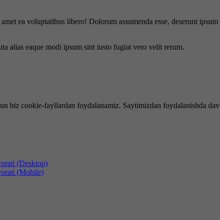
is amet ea voluptatibus libero! Dolorum assumenda esse, deserunt ipsum a
uta alias eaque modi ipsum sint iusto fugiat vero velit rerum.
hun biz cookie-fayllardan foydalanamiz. Saytimizdan foydalanishda dav