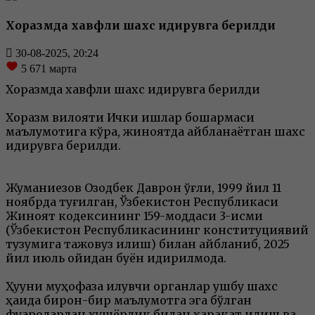
Хоразмда хавфли шахс қидирувга берилди
30-08-2025, 20:24
5 671
марта
Хоразмда хавфли шахс қидирувга берилди
Хоразм вилояти Ички ишлар бошқармаси
маълумотига кўра, жиноятда айбланаётган шахс
қидирувга берилди.
Жуманиезов Озодбек Даврон ўғли, 1999 йил 11
ноябрда туғилган, Ўзбекистон Республикаси
Жиноят кодексининг 159-моддаси 3-қисми
(Ўзбекистон Республикасининг конституциявий
тузумига тажовуз қилиш) билан айбланиб, 2025
йил июль ойидан буён қидирилмоқда.
Ҳуқуқни муҳофаза қилувчи органлар ушбу шахс
ҳақида бирон-бир маълумотга эга бўлган
фуқаролардан ҳушёрлик билан ҳаракат қилиш ва