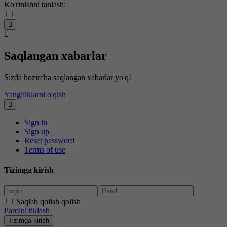
Ko'rinishni tanlash:
Saqlangan xabarlar
Sizda hozircha saqlangan xabarlar yo'q!
Yangiliklarni o'qish
Sign in
Sign up
Reset password
Terms of use
Tizimga kirish
Saqlab qolish qolish
Parolni tiklash
Tizimga kirish