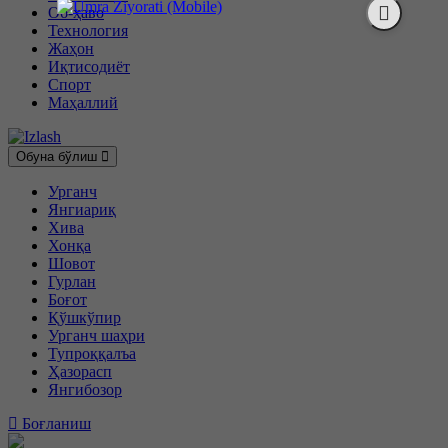
Об-ҳаво
Технология
Жаҳон
Иқтисодиёт
Спорт
Маҳаллий
Обуна бўлиш
Урганч
Янгиариқ
Хива
Хонқа
Шовот
Гурлан
Боғот
Қўшкўпир
Урганч шаҳри
Тупроққалъа
Ҳазорасп
Янгибозор
Боғланиш