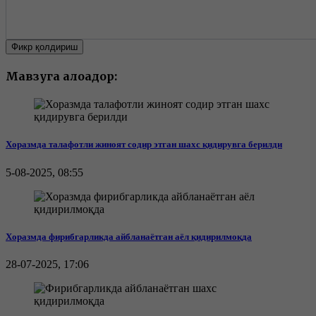
Фикр қолдириш
Мавзуга алоқадор:
Хоразмда талафотли жиноят содир этган шахс қидирувга берилди
5-08-2025, 08:55
Хоразмда фирибгарликда айбланаётган аёл қидирилмоқда
28-07-2025, 17:06