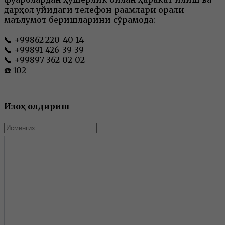
дарҳол қуйидаги телефон рақамлари орқали
маълумот беришларини сўрамоқда:
📞 +99862-220-40-14
📞 +99891-426-39-39
📞 +99897-362-02-02
☎️ 102
Изоҳ қолдириш