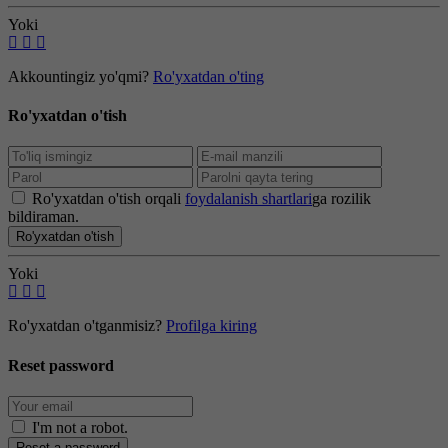
Yoki
Akkountingiz yo'qmi?
Ro'yxatdan o'ting
Ro'yxatdan o'tish
Ro'yxatdan o'tish orqali
foydalanish shartlari
ga rozilik
bildiraman.
Ro'yxatdan o'tish
Yoki
Ro'yxatdan o'tganmisiz?
Profilga kiring
Reset password
I'm not a robot
.
Reset a password