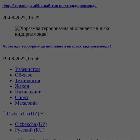
Фирибгарликда айбланаётган шахс қидирилмоқда
20-08-2025, 15:29
Хоразмда терроризмда айбланаётган шахс қидирилмоқда!
19-08-2025, 05:56
Ўзбекистон
Об-ҳаво
Технология
Жаҳон
Иқтисодиёт
Спорт
Маҳаллий
O'zbekcha (UZ)
O'zbekcha (UZ)
Русский (RU)