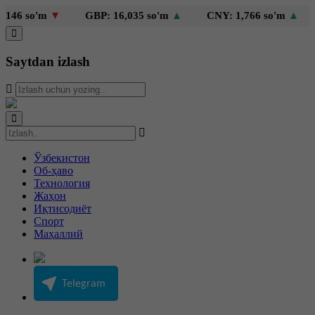
6 so'm
▼
GBP: 16,035 so'm
▲
CNY: 1,766 so'm
▲
K
Saytdan izlash
Ўзбекистон
Об-ҳаво
Технология
Жаҳон
Иқтисодиёт
Спорт
Маҳаллий