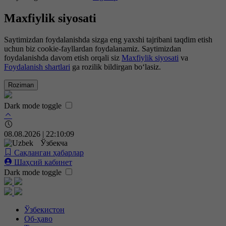
Maxfiylik siyosati
Saytimizdan foydalanishda sizga eng yaxshi tajribani taqdim etish
uchun biz cookie-fayllardan foydalanamiz. Saytimizdan
foydalanishda davom etish orqali siz
Maxfiylik siyosati
va
Foydalanish shartlari
ga rozilik bildirgan bo‘lasiz.
Roziman
Dark mode toggle
08.08.2026 | 22:10:10
Ўзбекча
Сақланган ҳабарлар
Шаҳсий кабинет
Dark mode toggle
Ўзбекистон
Об-ҳаво