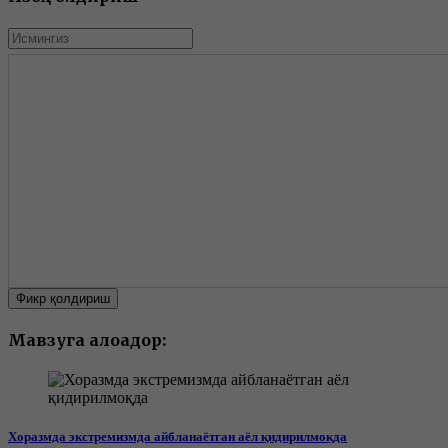
Фикр қолдириш
Мавзуга алоқадор:
Хоразмда экстремизмда айбланаётган аёл қидирилмоқда