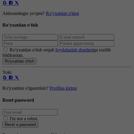
Akkountingiz yo'qmi?
Ro'yxatdan o'ting
Ro'yxatdan o'tish
Ro'yxatdan o'tish orqali
foydalanish shartlari
ga rozilik
bildiraman.
Ro'yxatdan o'tish
Yoki
Ro'yxatdan o'tganmisiz?
Profilga kiring
Reset password
I'm not a robot
.
Reset a password