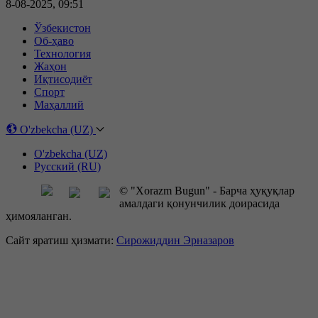
8-08-2025, 09:51
Ўзбекистон
Об-ҳаво
Технология
Жаҳон
Иқтисодиёт
Спорт
Маҳаллий
O'zbekcha (UZ)
O'zbekcha (UZ)
Русский (RU)
© "Xorazm Bugun" - Барча ҳуқуқлар
амалдаги қонунчилик доирасида
ҳимояланган.
Сайт яратиш ҳизмати:
Сирожиддин Эрназаров