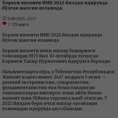
Хоразм вилояти ИИБ 2022 йилдан қидирувда
бўлган шахсни изламоқда
3-09-2025, 23:17
1 129
марта
Хоразм вилояти ИИБ 2022 йилдан қидирувда
бўлган шахсни изламоқда
Хоразм вилояти ички ишлар бошқармаси
томонидан 1973 йил 30 октябрда туғилган
Каримов Тахир Нурматович қидирувга берилди.
Маълумотларга кўра, у Ўзбекистон Республикаси
Жиноят кодексининг 244²-моддаси 1-қисми —
динний экстремистик, сепаратистик,
фундаменталистик ёки бошқа тақиқланган
ташкилотларда иштирок этиш айби билан
жиноят иши бўйича терговга жалб этилган. У
2022 йилдан бери ички ишлар органлари
томонидан қидирувда ҳисобланади.