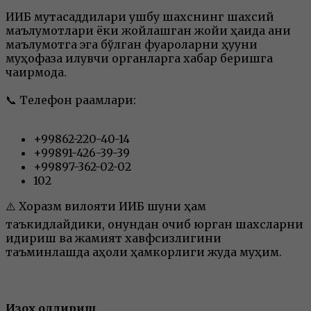
ИИБ мутасаддилари ушбу шахснинг шахсий
маълумотлари ёки жойлашган жойи ҳақида аниқ
маълумотга эга бўлган фуқароларни ҳуқуқни
муҳофаза қилувчи органларга хабар беришга
чақирмоқда.
📞 Телефон рақамлари:
+99862-220-40-14
+99891-426-39-39
+99897-362-02-02
102
⚠️ Хоразм вилояти ИИБ шуни ҳам
таъкидлайдики, қонундан қочиб юрган шахсларни
қидириш ва жамият хавфсизлигини
таъминлашда аҳоли ҳамкорлиги жуда муҳим.
Изоҳ қолдириш