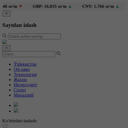
 so'm
▼
GBP: 16,035 so'm
▲
CNY: 1,766 so'm
▲
KZ
Saytdan izlash
Ўзбекистон
Об-ҳаво
Технология
Жаҳон
Иқтисодиёт
Спорт
Маҳаллий
Ko'rinishni tanlash: