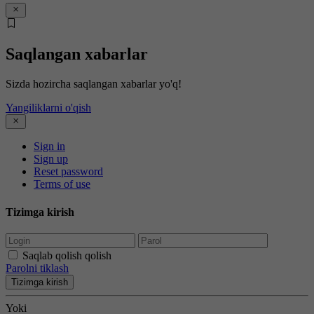
Saqlangan xabarlar
Sizda hozircha saqlangan xabarlar yo'q!
Yangiliklarni o'qish
Sign in
Sign up
Reset password
Terms of use
Tizimga kirish
Saqlab qolish qolish
Parolni tiklash
Tizimga kirish
Yoki