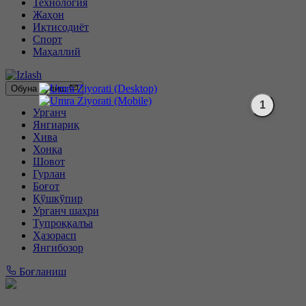
Технология
Жаҳон
Иқтисодиёт
Спорт
Маҳаллий
Обуна бўлиш
Урганч
Янгиариқ
Хива
Хонқа
Шовот
Гурлан
Боғот
Қўшкўпир
Урганч шаҳри
Тупроққалъа
Ҳазорасп
Янгибозор
Боғланиш