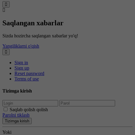
Saqlangan xabarlar
Sizda hozircha saqlangan xabarlar yo'q!
Yangiliklarni o'qish
Sign in
Sign up
Reset password
Terms of use
Tizimga kirish
Saqlab qolish qolish
Parolni tiklash
Tizimga kirish
Yoki