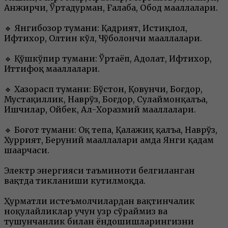
Анжирчи, Ўртадурман, Ғалаба, Обод маҳаллалари.
🔹 Янгибозор тумани: Қадрият, Истиқлол,
Ифтихор, Олтин кўл, Чўболончи маҳаллалари.
🔹 Қўшкўпир тумани: Ўртаёп, Адолат, Ифтихор,
Иттифоқ маҳаллалари.
🔹 Хазорасп тумани: Бўстон, Қовунчи, Боғдор,
Мустақиллик, Наврўз, Боғдор, Сулаймонқалъа,
Ишчилар, Ойбек, Ал-Хоразмий маҳаллалари.
🔹 Боғот тумани: Оқ тепа, Қалажиқ қалъа, Наврўз,
Хуррият, Беруний маҳаллалари ҳамда Янги қадам
шаҳарчаси.
Электр энергияси таъминоти белгиланган
вақтда тикланиши кутилмоқда.
Ҳурматли истеъмолчилардан вақтинчалик
ноқулайликлар учун узр сўраймиз ва
тушунчанлик билан ёндошишларингизни