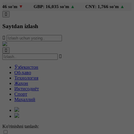
 so'm
▼
GBP: 16,035 so'm
▲
CNY: 1,766 so'm
▲
KZ
Saytdan izlash
Ўзбекистон
Об-ҳаво
Технология
Жаҳон
Иқтисодиёт
Спорт
Маҳаллий
Ko'rinishni tanlash: