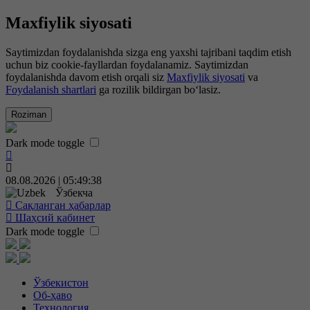
Maxfiylik siyosati
Saytimizdan foydalanishda sizga eng yaxshi tajribani taqdim etish
uchun biz cookie-fayllardan foydalanamiz. Saytimizdan
foydalanishda davom etish orqali siz
Maxfiylik siyosati
va
Foydalanish shartlari
ga rozilik bildirgan bo‘lasiz.
Roziman
Dark mode toggle
08.08.2026 | 05:49:38
Ўзбекча
Сақланган ҳабарлар
Шаҳсий кабинет
Dark mode toggle
Ўзбекистон
Об-ҳаво
Технология