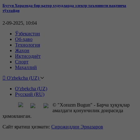
Бугун Хоразмда бир қатор ҳудудларда электр таъминоти вақтинча
тўхтайди
2-09-2025, 10:04
Ўзбекистон
Об-ҳаво
Технология
Жаҳон
Иқтисодиёт
Спорт
Маҳаллий
O'zbekcha (UZ)
O'zbekcha (UZ)
Русский (RU)
© "Xorazm Bugun" - Барча ҳуқуқлар
амалдаги қонунчилик доирасида
ҳимояланган.
Сайт яратиш ҳизмати:
Сирожиддин Эрназаров