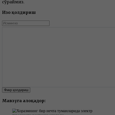
сўраймиз.
Изоҳ қолдириш
Фикр қолдириш
Мавзуга алоқадор: