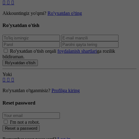
Akkountingiz yo'qmi?
Ro'yxatdan o'ting
Ro'yxatdan o'tish
Ro'yxatdan o'tish orqali
foydalanish shartlari
ga rozilik
bildiraman.
Ro'yxatdan o'tish
Yoki
Ro'yxatdan o'tganmisiz?
Profilga kiring
Reset password
I'm not a robot
.
Reset a password