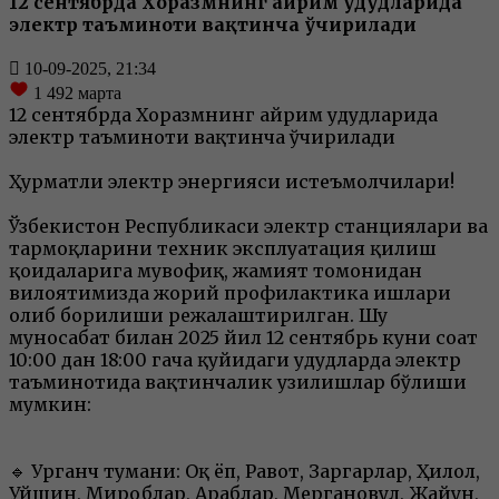
12 сентябрда Хоразмнинг айрим ҳудудларида
электр таъминоти вақтинча ўчирилади
10-09-2025, 21:34
1 492
марта
12 сентябрда Хоразмнинг айрим ҳудудларида
электр таъминоти вақтинча ўчирилади
Ҳурматли электр энергияси истеъмолчилари!
Ўзбекистон Республикаси электр станциялари ва
тармоқларини техник эксплуатация қилиш
қоидаларига мувофиқ, жамият томонидан
вилоятимизда жорий профилактика ишлари
олиб борилиши режалаштирилган. Шу
муносабат билан 2025 йил 12 сентябрь куни соат
10:00 дан 18:00 гача қуйидаги ҳудудларда электр
таъминотида вақтинчалик узилишлар бўлиши
мумкин:
🔹 Урганч тумани: Оқ ёп, Равот, Заргарлар, Ҳилол,
Уйшин, Мироблар, Араблар, Мергановул, Жайҳун,