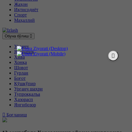
Жаҳон
Иқтисодиёт
Спорт
Маҳаллий
Обуна бўлиш
Урганч
Янгиариқ
Хива
Хонқа
Шовот
Гурлан
Боғот
Қўшкўпир
Урганч шаҳри
Тупроққалъа
Ҳазорасп
Янгибозор
Боғланиш