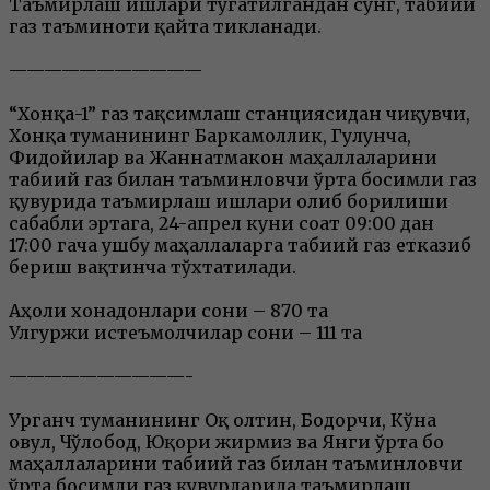
Таъмирлаш ишлари тугатилгандан сўнг, табиий
газ таъминоти қайта тикланади.
———————————
“Хонқа-1” газ тақсимлаш станциясидан чиқувчи,
Хонқа туманининг Баркамоллик, Гулғунча,
Фидойилар ва Жаннатмакон маҳаллаларини
табиий газ билан таъминловчи ўрта босимли газ
қувурида таъмирлаш ишлари олиб борилиши
сабабли эртага, 24-апрел куни соат 09:00 дан
17:00 гача ушбу маҳаллаларга табиий газ етказиб
бериш вақтинча тўхтатилади.
Аҳоли хонадонлари сони – 870 та
Улгуржи истеъмолчилар сони – 111 та
——————————-
Урганч туманининг Оқ олтин, Боғдорчи, Кўна
овул, Чўлобод, Юқори жирмиз ва Янги ўрта боғ
маҳаллаларини табиий газ билан таъминловчи
ўрта босимли газ қувурларида таъмирлаш