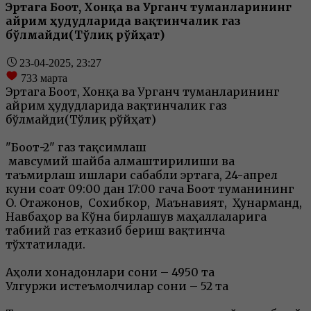
Эртага Боғот, Хонқа ва Урганч туманларининг
айрим ҳудудларида вақтинчалик газ
бўлмайди(Тўлиқ рўйҳат)
23-04-2025, 23:27
733
марта
Эртага Боғот, Хонқа ва Урганч туманларининг
айрим ҳудудларида вақтинчалик газ
бўлмайди(Тўлиқ рўйҳат)
"Боғот-2" газ тақсимлаш
мавсумий шайба алмаштирилиши ва
таъмирлаш ишлари сабабли эртага, 24-апрел
куни соат 09:00 дан 17:00 гача Боғот туманининг
О. Отажонов, Сохибкор, Маънавият, Ҳунарманд,
Навбаҳор ва Кўна бирлашув маҳаллаларига
табиий газ етказиб бериш вақтинча
тўхтатилади.
Аҳоли хонадонлари сони – 4950 та
Улгуржи истеъмолчилар сони – 52 та