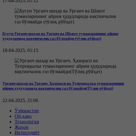
17-04-2025, 01:12
Бугун Урганч шаҳар ва Урганч ва Шовот туманларининг айрим
ҳудудларида вақтинчалик газ бўлмайди (тўлиқ рўйҳат)
18-04-2025, 01:15
Урганч шаҳар ва Урганч, Ҳазорасп ва Тупроққалъа туманларининг
айрим ҳудудларида вақтинчалик газ бўлмайди(Тўлиқ рўйҳат)
22-04-2025, 21:06
Ўзбекистон
Об-ҳаво
Технология
Жаҳон
Иқтисодиёт