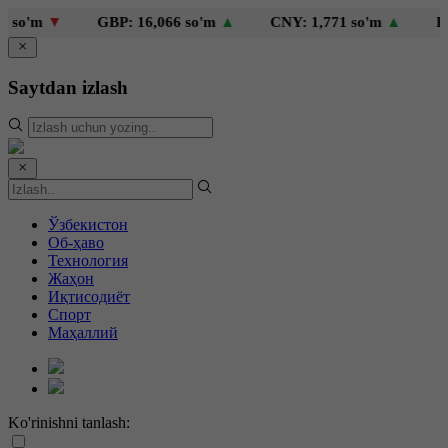
o'm
▼
GBP: 16,066 so'm
▲
CNY: 1,771 so'm
▲
KZT: 
Saytdan izlash
Ўзбекистон
Об-ҳаво
Технология
Жаҳон
Иқтисодиёт
Спорт
Маҳаллий
Ko'rinishni tanlash: