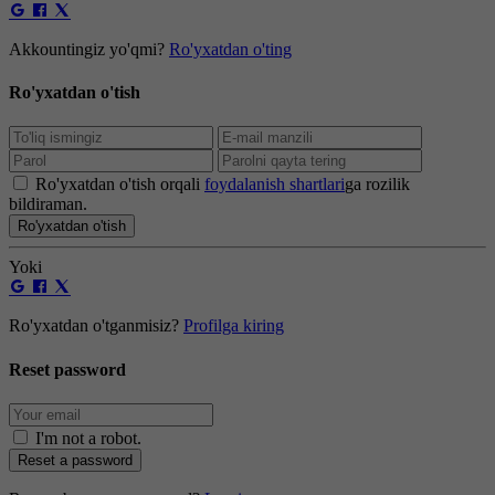
Akkountingiz yo'qmi?
Ro'yxatdan o'ting
Ro'yxatdan o'tish
Ro'yxatdan o'tish orqali
foydalanish shartlari
ga rozilik
bildiraman.
Ro'yxatdan o'tish
Yoki
Ro'yxatdan o'tganmisiz?
Profilga kiring
Reset password
I'm not a robot
.
Reset a password