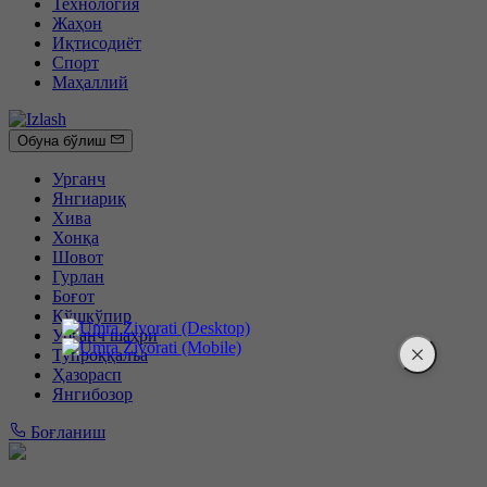
Технология
Жаҳон
Иқтисодиёт
Спорт
Маҳаллий
Обуна бўлиш
Урганч
Янгиариқ
Хива
Хонқа
Шовот
Гурлан
Боғот
Қўшкўпир
Урганч шаҳри
Тупроққалъа
Ҳазорасп
Янгибозор
Боғланиш