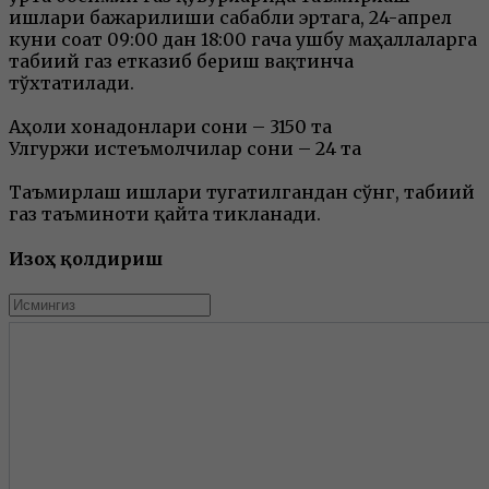
ишлари бажарилиши сабабли эртага, 24-апрел
куни соат 09:00 дан 18:00 гача ушбу маҳаллаларга
табиий газ етказиб бериш вақтинча
тўхтатилади.
Аҳоли хонадонлари сони – 3150 та
Улгуржи истеъмолчилар сони – 24 та
Таъмирлаш ишлари тугатилгандан сўнг, табиий
газ таъминоти қайта тикланади.
Изоҳ қолдириш