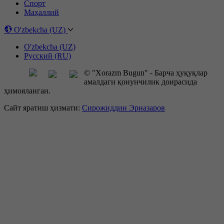
Спорт
Маҳаллий
O'zbekcha (UZ)
O'zbekcha (UZ)
Русский (RU)
© "Xorazm Bugun" - Барча ҳуқуқлар
амалдаги қонунчилик доирасида
ҳимояланган.
Сайт яратиш ҳизмати:
Сирожиддин Эрназаров