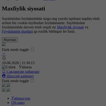
Maxfiylik siyosati
Saytimizdan foydalanishda sizga eng yaxshi tajribani taqdim etish
uchun biz cookie-fayllardan foydalanamiz. Saytimizdan
foydalanishda davom etish orqali siz
Maxfiylik siyosati
va
Foydalanish shartlari
ga rozilik bildirgan bo‘lasiz.
Roziman
Dark mode toggle
10.08.2026 | 11:30:15
Ўзбекча
Сақланган ҳабарлар
Шаҳсий кабинет
Dark mode toggle
Ўзбекистон
Об-ҳаво