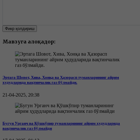
Фикр қолдириш
Мавзуга алоқадор:
Эртага Шовот, Хива, Хонқа ва Ҳазорасп туманларининг айрим
ҳудудларида вақтинчалик газ бўлмайди.
21-04-2025, 20:38
Бугун Урганч ва Қўшкўпир туманларининг айрим ҳудудларида
вақтинчалик газ бўлмайди