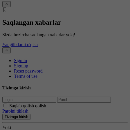
Saqlangan xabarlar
Sizda hozircha saqlangan xabarlar yo'q!
Yangiliklarni o'qish
Sign in
Sign up
Reset password
Terms of use
Tizimga kirish
Saqlab qolish qolish
Parolni tiklash
Tizimga kirish
Yoki