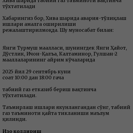
Хива шаҳрида табиий газ таъминоти вақтинча
тўхтатилади
Хабарингиз бор, Хива шаҳрида авария-тўлиқлаш
ишлари амалга оширилиши
режалаштирилмоқда. Шу муносабат билан:
Янги Турмуш маҳалласи, шунингдек Янги Ҳайот,
Дўстлик, Ичон-Қалъа, Калтаминор, Гулшан-2
маҳаллаларининг айрим кўчаларида
2025 йил 29 сентябрь куни
соат 10:00 дан 18:00 гача
табиий газ етказиб бериш вақтинча
тўхтатилади.
Таъмирлаш ишлари якунлангандан сўнг, табиий
газ таъминоти қайта тикланиши маълум
қилинди.
Изоҳ қолдириш