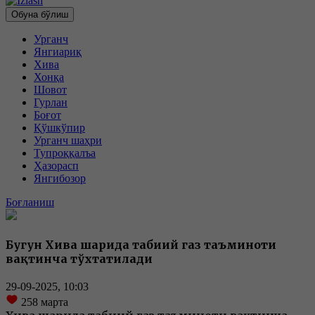
Обуна бўлиш
Урганч
Янгиариқ
Хива
Хонқа
Шовот
Гурлан
Боғот
Қўшкўпир
Урганч шаҳри
Тупроққалъа
Ҳазорасп
Янгибозор
Боғланиш
Бугун Хива шаҳрида табиий газ таъминоти
вақтинча тўхтатилади
29-09-2025, 10:03
258
марта