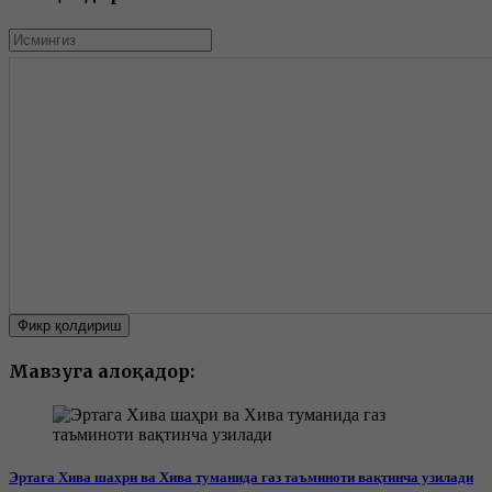
Фикр қолдириш
Мавзуга алоқадор:
Эртага Хива шаҳри ва Хива туманида газ таъминоти вақтинча узилади