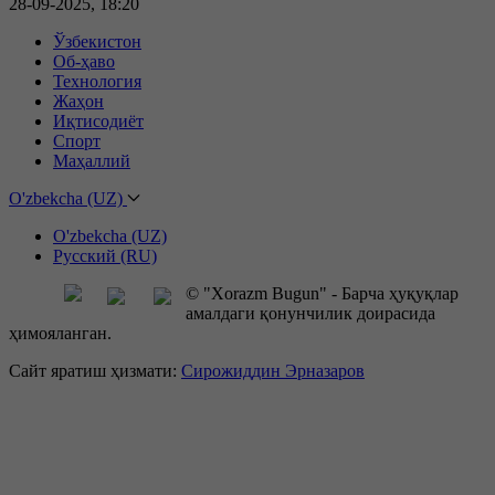
28-09-2025, 18:20
Ўзбекистон
Об-ҳаво
Технология
Жаҳон
Иқтисодиёт
Спорт
Маҳаллий
O'zbekcha (UZ)
O'zbekcha (UZ)
Русский (RU)
© "Xorazm Bugun" - Барча ҳуқуқлар
амалдаги қонунчилик доирасида
ҳимояланган.
Сайт яратиш ҳизмати:
Сирожиддин Эрназаров