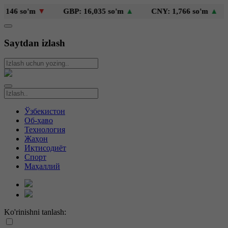
46 so'm
▼
GBP: 16,035 so'm
▲
CNY: 1,766 so'm
▲
Saytdan izlash
Ўзбекистон
Об-ҳаво
Технология
Жаҳон
Иқтисодиёт
Спорт
Маҳаллий
Ko'rinishni tanlash: