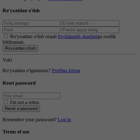
Ro'yxatdan o'tish
Ro'yxatdan o'tish orqali
foydalanish shartlari
ga rozilik
bildiraman.
Ro'yxatdan o'tish
Yoki
Ro'yxatdan o'tganmisiz?
Profilga kiring
Reset password
I'm not a robot
.
Reset a password
Remember your password?
Log in
Terms of use