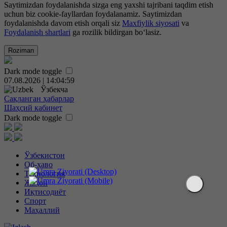
Saytimizdan foydalanishda sizga eng yaxshi tajribani taqdim etish
uchun biz cookie-fayllardan foydalanamiz. Saytimizdan
foydalanishda davom etish orqali siz
Maxfiylik siyosati
va
Foydalanish shartlari
ga rozilik bildirgan bo‘lasiz.
Roziman
Dark mode toggle
07.08.2026 | 14:05:00
Ўзбекча
Сақланган ҳабарлар
Шаҳсий кабинет
Dark mode toggle
Ўзбекистон
Об-ҳаво
Технология
Жаҳон
Иқтисодиёт
Спорт
Маҳаллий