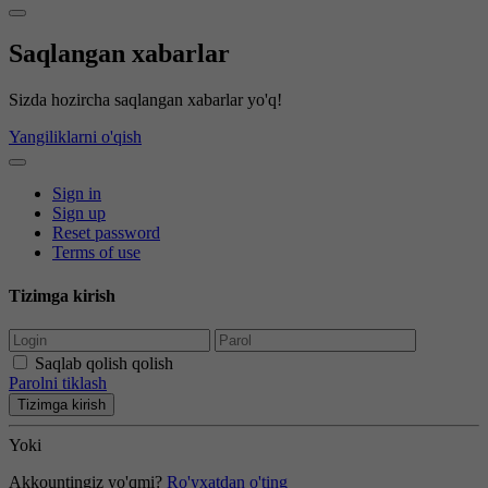
Saqlangan xabarlar
Sizda hozircha saqlangan xabarlar yo'q!
Yangiliklarni o'qish
Sign in
Sign up
Reset password
Terms of use
Tizimga kirish
Saqlab qolish qolish
Parolni tiklash
Tizimga kirish
Yoki
Akkountingiz yo'qmi?
Ro'yxatdan o'ting