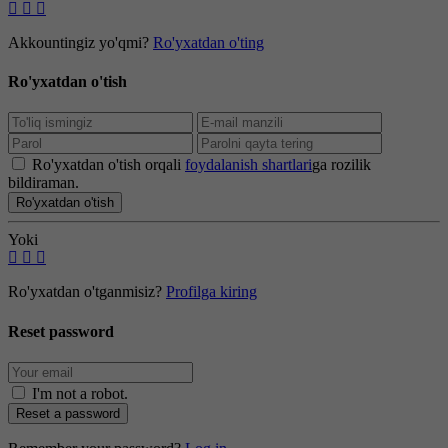
Akkountingiz yo'qmi?
Ro'yxatdan o'ting
Ro'yxatdan o'tish
Ro'yxatdan o'tish orqali
foydalanish shartlari
ga rozilik
bildiraman.
Ro'yxatdan o'tish
Yoki
Ro'yxatdan o'tganmisiz?
Profilga kiring
Reset password
I'm not a robot
.
Reset a password