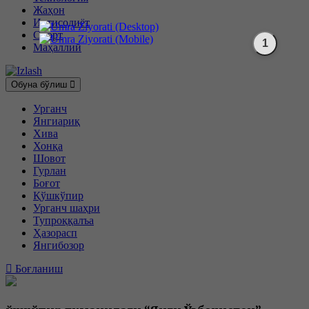
Жаҳон
Иқтисодиёт
Спорт
Маҳаллий
Обуна бўлиш
Урганч
Янгиариқ
Хива
Хонқа
Шовот
Гурлан
Боғот
Қўшкўпир
Урганч шаҳри
Тупроққалъа
Ҳазорасп
Янгибозор
Боғланиш