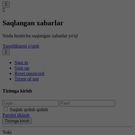
Saqlangan xabarlar
Sizda hozircha saqlangan xabarlar yo'q!
Yangiliklarni o'qish
Sign in
Sign up
Reset password
Terms of use
Tizimga kirish
Saqlab qolish qolish
Parolni tiklash
Tizimga kirish
Yoki