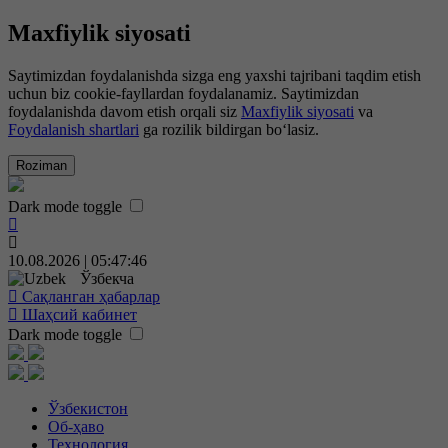
Maxfiylik siyosati
Saytimizdan foydalanishda sizga eng yaxshi tajribani taqdim etish
uchun biz cookie-fayllardan foydalanamiz. Saytimizdan
foydalanishda davom etish orqali siz
Maxfiylik siyosati
va
Foydalanish shartlari
ga rozilik bildirgan bo‘lasiz.
Roziman
Dark mode toggle
10.08.2026 | 05:47:47
Ўзбекча
Сақланган ҳабарлар
Шаҳсий кабинет
Dark mode toggle
Ўзбекистон
Об-ҳаво
Технология