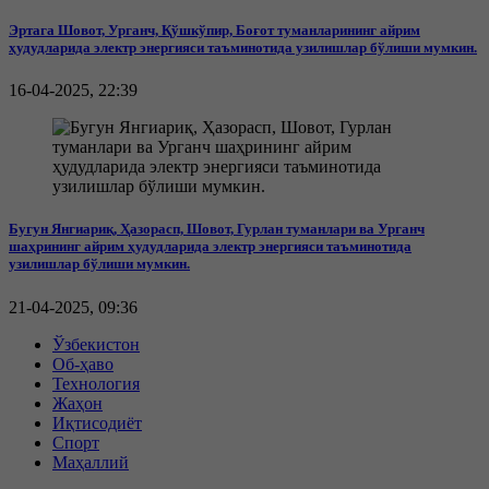
Эртага Шовот, Урганч, Қўшкўпир, Боғот туманларининг айрим
ҳудудларида электр энергияси таъминотида узилишлар бўлиши мумкин.
16-04-2025, 22:39
Бугун Янгиариқ, Ҳазорасп, Шовот, Гурлан туманлари ва Урганч
шаҳрининг айрим ҳудудларида электр энергияси таъминотида
узилишлар бўлиши мумкин.
21-04-2025, 09:36
Ўзбекистон
Об-ҳаво
Технология
Жаҳон
Иқтисодиёт
Спорт
Маҳаллий