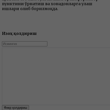
пунктини ўрнатиш ва хонадонларга улаш
ишлари олиб борилмоқда.
Изоҳ қолдириш
Фикр қолдириш