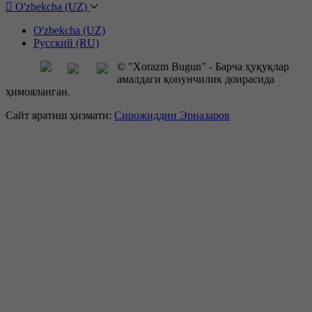
O'zbekcha (UZ)
O'zbekcha (UZ)
Русский (RU)
© "Xorazm Bugun" - Барча ҳуқуқлар
амалдаги қонунчилик доирасида
ҳимояланган.
Сайт яратиш ҳизмати:
Сирожиддин Эрназаров