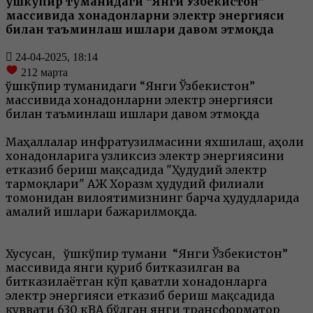
Қўшкўпир туманидаги “Янги Ўзбекистон”
массивида хонадонларни электр энергияси
билан таъминлаш ишлари давом этмоқда
24-04-2025, 18:14
212
марта
Қўшкўпир туманидаги “Янги Ўзбекистон”
массивида хонадонларни электр энергияси
билан таъминлаш ишлари давом этмоқда
Маҳаллалар инфратузилмасини яхшилаш, аҳоли
хонадонларига узликсиз электр энергиясини
етказиб бериш мақсадида "Ҳудудий электр
тармоқлари" АЖ Хоразм ҳудудий филиали
томонидан вилоятимизнинг барча ҳудудларида
амалий ишлари бажарилмоқда.
Хусусан, Қўшкўпир тумани “Янги Ўзбекистон”
массивида янги қуриб битказилган ва
битказилаётган кўп қаватли хонадонларга
электр энергияси етказиб бериш мақсадида
қуввати 630 кВА бўлган янги трансформатор