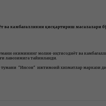
ёт ва камбағалликни қисқартириш масалалари б
мани ҳокимининг молия-иқтисодиёт ва камбағалл
иғи лавозимига тайинланди.
 тумани "Инсон" ижтимоий хизматлар маркази ди