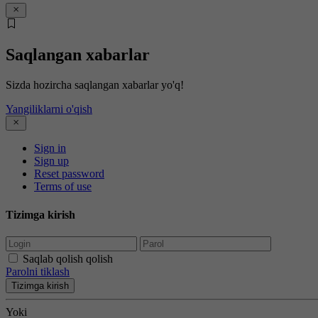
Saqlangan xabarlar
Sizda hozircha saqlangan xabarlar yo'q!
Yangiliklarni o'qish
Sign in
Sign up
Reset password
Terms of use
Tizimga kirish
Saqlab qolish qolish
Parolni tiklash
Tizimga kirish
Yoki