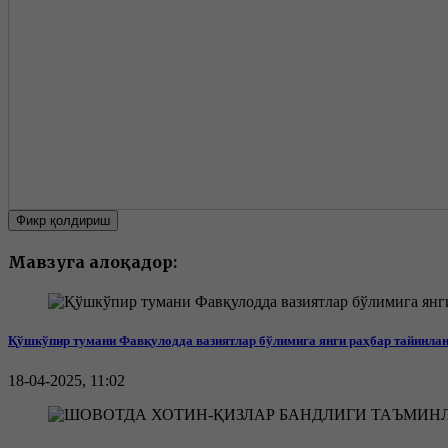
Фикр қолдириш
Мавзуга алоқадор:
Қўшкўпир тумани Фавқулодда вазиятлар бўлимига янги раҳбар тайинлан
18-04-2025, 11:02