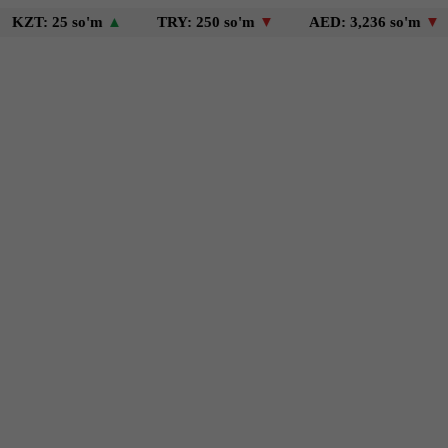
25 so'm
▲
TRY: 250 so'm
▼
AED: 3,236 so'm
▼
USD