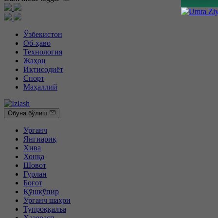
Ўзбекистон
Об-ҳаво
Технология
Жаҳон
Иқтисодиёт
Спорт
Маҳаллий
Обуна бўлиш
Урганч
Янгиариқ
Хива
Хонқа
Шовот
Гурлан
Боғот
Қўшкўпир
Урганч шаҳри
Тупроққалъа
Ҳазорасп