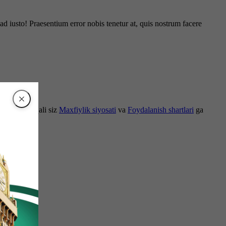
d iusto! Praesentium error nobis tenetur at, quis nostrum facere
om etish orqali siz
Maxfiylik siyosati
va
Foydalanish shartlari
ga