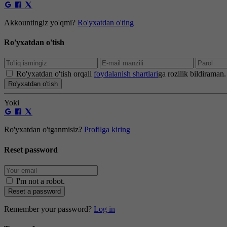
Akkountingiz yo'qmi?
Ro'yxatdan o'ting
Ro'yxatdan o'tish
Ro'yxatdan o'tish orqali
foydalanish shartlari
ga rozilik bildiraman.
Ro'yxatdan o'tish
Yoki
Ro'yxatdan o'tganmisiz?
Profilga kiring
Reset password
I'm not a robot
.
Reset a password
Remember your password?
Log in