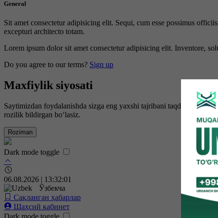
General
Sit amet consectetur adipisicing elit. Sequi, cum esse possimus offici
excepturi architecto totam.
Lorem ipsum dolor sit amet consectetur adipisicing elit. Inventore, sol
Do you agree to our terms?
Sign up
Maxfiylik siyosati
Saytimizdan foydalanishda sizga eng yaxshi tajribani taqdim etish uc
rozilik bildirgan bo‘lasiz.
Roziman
Dark mode toggle
06.08.2026 | 13:32:02
Ўзбекча
Сақланган ҳабарлар
Шаҳсий кабинет
Dark mode toggle