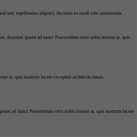
 quod sed, repellendus adipisci, ducimus ea modi odio assumenda.
e, deserunt ipsum ad iusto! Praesentium error nobis tenetur at, quis
tur at, quis nostrum facere excepturi architecto totam.
ipsum ad iusto! Praesentium error nobis tenetur at, quis nostrum facere