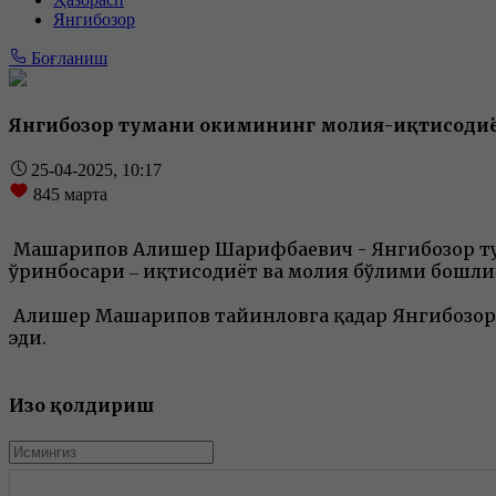
Янгибозор
Боғланиш
Янгибозор тумани ҳокимининг молия-иқтисоди
25-04-2025, 10:17
845
марта
Машарипов Алишер Шарифбаевич - Янгибозор ту
ўринбосари ‒ иқтисодиёт ва молия бўлими бошл
Алишер Машарипов тайинловга қадар Янгибозор
эди.
Изоҳ қолдириш