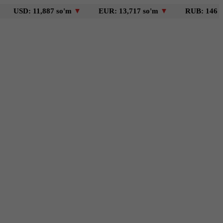
: 11,887 so'm
▼
EUR: 13,717 so'm
▼
RUB: 146 so'm
▼