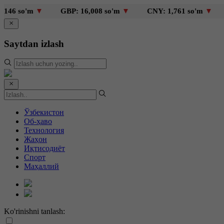
o'm
▼
GBP: 16,008 so'm
▼
CNY: 1,761 so'm
▼
KZT: 
Saytdan izlash
Ўзбекистон
Об-ҳаво
Технология
Жаҳон
Иқтисодиёт
Спорт
Маҳаллий
Ko'rinishni tanlash: