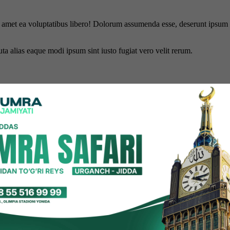
is amet ea voluptatibus libero! Dolorum assumenda esse, deserunt ipsum a
uta alias eaque modi ipsum sint iusto fugiat vero velit rerum.
hun biz cookie-fayllardan foydalanamiz. Saytimizdan foydalanishda dav