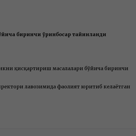
ўйича биринчи ўринбосар тайинланди
икни қисқартириш масалалари бўйича биринчи
ректори лавозимида фаолият юритиб келаётган