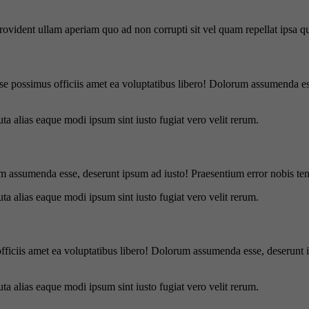
 provident ullam aperiam quo ad non corrupti sit vel quam repellat ipsa
se possimus officiis amet ea voluptatibus libero! Dolorum assumenda ess
uta alias eaque modi ipsum sint iusto fugiat vero velit rerum.
m assumenda esse, deserunt ipsum ad iusto! Praesentium error nobis tene
uta alias eaque modi ipsum sint iusto fugiat vero velit rerum.
officiis amet ea voluptatibus libero! Dolorum assumenda esse, deserunt 
uta alias eaque modi ipsum sint iusto fugiat vero velit rerum.