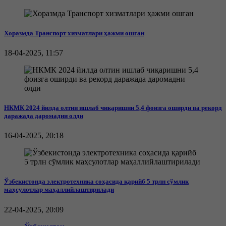
Хоразмда Транспорт хизматлари ҳажми ошган
18-04-2025, 11:57
НКМК 2024 йилда олтин ишлаб чиқаришни 5,4 фоизга оширди ва рекорд
даражада даромадни олди
16-04-2025, 20:18
Ўзбекистонда электротехника соҳасида қарийб 5 трлн сўмлик
маҳсулотлар маҳаллийлаштирилади
22-04-2025, 20:09