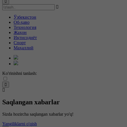
Ўзбекистон
Об-ҳаво
Технология
Жаҳон
Иқтисодиёт
Спорт
Маҳаллий
Ko'rinishni tanlash:
Saqlangan xabarlar
Sizda hozircha saqlangan xabarlar yo'q!
Yangiliklarni o'qish