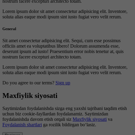
nostrum facere excepturi architecto totam.
Lorem ipsum dolor sit amet consectetur adipisicing elit. Inventore,
soluta alias eaque modi ipsum sint iusto fugiat vero velit rerum.
General
Sit amet consectetur adipisicing elit. Sequi, cum esse possimus
officiis amet ea voluptatibus libero! Dolorum assumenda esse,
deserunt ipsum ad iusto! Praesentium error nobis tenetur at, quis
nostrum facere excepturi architecto totam.
Lorem ipsum dolor sit amet consectetur adipisicing elit. Inventore,
soluta alias eaque modi ipsum sint iusto fugiat vero velit rerum.
Do you agree to our terms?
Sign up
Maxfiylik siyosati
Saytimizdan foydalanishda sizga eng yaxshi tajribani taqdim etish
uchun biz cookie-fayllardan foydalanamiz. Saytimizdan
foydalanishda davom etish orqali siz
Maxfiylik siyosati
va
Foydalanish shartlari
ga rozilik bildirgan bo‘lasiz.