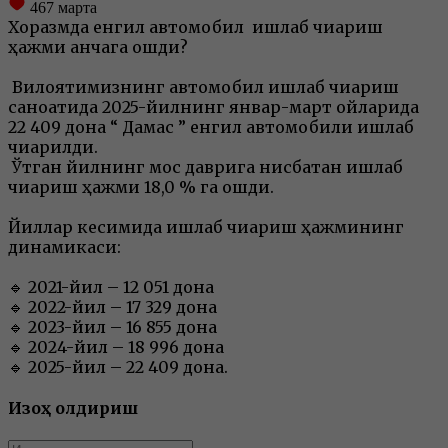
467
марта
Хоразмда енгил автомобил ишлаб чиқариш
ҳажми қанчага ошди?
Вилоятимизнинг автомобил ишлаб чиқариш
саноатида 2025-йилнинг январ-март ойларида
22 409 дона “ Дамас ” енгил автомобили ишлаб
чиқарилди.
Ўтган йилнинг мос даврига нисбатан ишлаб
чиқариш ҳажми 18,0 % га ошди.
Йиллар кесимида ишлаб чиқариш ҳажмининг
динамикаси:
🔹 2021-йил – 12 051 дона
🔹 2022-йил – 17 329 дона
🔹 2023-йил – 16 855 дона
🔹 2024-йил – 18 996 дона
🔹 2025-йил – 22 409 дона.
Изоҳ қолдириш