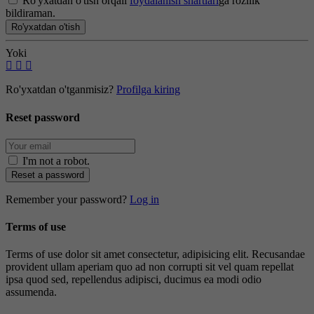
Ro'yxatdan o'tish orqali
foydalanish shartlari
ga rozilik
bildiraman.
Ro'yxatdan o'tish
Yoki
Ro'yxatdan o'tganmisiz?
Profilga kiring
Reset password
I'm not a robot
.
Reset a password
Remember your password?
Log in
Terms of use
Terms of use dolor sit amet consectetur, adipisicing elit. Recusandae
provident ullam aperiam quo ad non corrupti sit vel quam repellat
ipsa quod sed, repellendus adipisci, ducimus ea modi odio
assumenda.