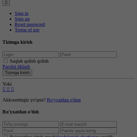
Sign in
Sign up
Reset password
Terms of use
Tizimga kirish
Saqlab qolish qolish
Parolni tiklash
Tizimga kirish
Yoki
Akkountingiz yo'qmi?
Ro'yxatdan o'ting
Ro'yxatdan o'tish