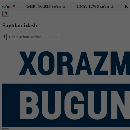
'm
▼
GBP: 16,035 so'm
▲
CNY: 1,766 so'm
▲
KZT: 
Saytdan izlash