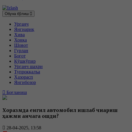
Обуна бўлиш
Урганч
Янгиариқ
Хива
Хонқа
Шовот
Гурлан
Боғот
Қўшкўпир
Урганч шаҳри
Тупроққалъа
Ҳазорасп
Янгибозор
Боғланиш
Хоразмда енгил автомобил ишлаб чиқариш
ҳажми қанчага ошди?
28-04-2025, 13:58