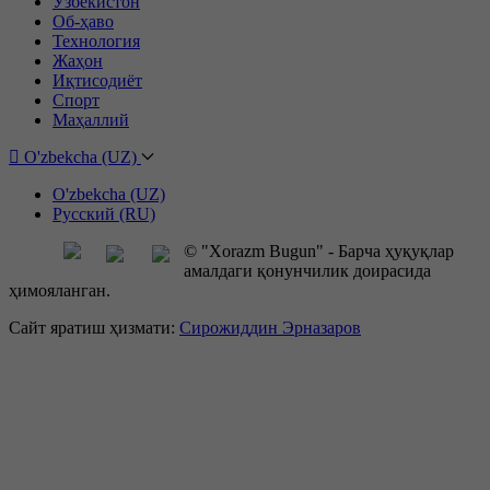
Ўзбекистон
Об-ҳаво
Технология
Жаҳон
Иқтисодиёт
Спорт
Маҳаллий
O'zbekcha (UZ)
O'zbekcha (UZ)
Русский (RU)
© "Xorazm Bugun" - Барча ҳуқуқлар
амалдаги қонунчилик доирасида
ҳимояланган.
Сайт яратиш ҳизмати:
Сирожиддин Эрназаров