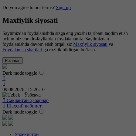
Do you agree to our terms?
Sign up
Maxfiylik siyosati
Saytimizdan foydalanishda sizga eng yaxshi tajribani taqdim etish
uchun biz cookie-fayllardan foydalanamiz. Saytimizdan
foydalanishda davom etish orqali siz
Maxfiylik siyosati
va
Foydalanish shartlari
ga rozilik bildirgan bo‘lasiz.
Roziman
Dark mode toggle
09.08.2026 | 15:26:11
Ўзбекча
Сақланган ҳабарлар
Шаҳсий кабинет
Dark mode toggle
Ўзбекистон