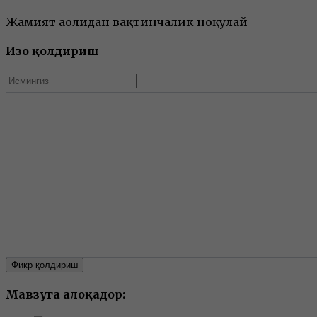
Жамият аҳолидан вақтинчалик ноқулай
Изоҳ қолдириш
Фикр қолдириш
Мавзуга алоқадор: