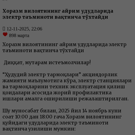
Хоразм вилоятининг айрим ҳудудларида
электр таъминоти вақтинча тўхтайди
12-11-2025, 22:06
898
марта
Хоразм вилоятининг айрим ҳудудларида электр
таъминоти вақтинча тўхтайди
Диққат, муҳтарам истеъмолчилар!
“Ҳудудий электр тармоқлари” акциядорлик
жамияти маълумотига кўра, электр станциялари
ва тармоқларини техник эксплуатация қилиш
қоидалари асосида жорий профилактика
ишлари амалга оширилиши режалаштирилган.
Шу муносабат билан, 2025 йил 14 ноябрь куни
соат 10:00 дан 18:00 гача Хоразм вилоятининг
қуйидаги ҳудудларида электр таъминоти
вақтинча узилиши мумкин: