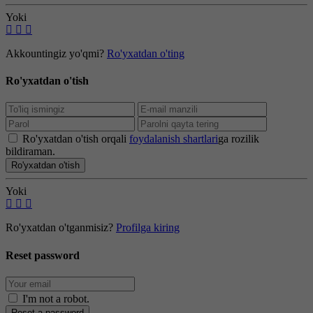
Yoki
Akkountingiz yo'qmi?
Ro'yxatdan o'ting
Ro'yxatdan o'tish
Ro'yxatdan o'tish orqali
foydalanish shartlari
ga rozilik
bildiraman.
Ro'yxatdan o'tish
Yoki
Ro'yxatdan o'tganmisiz?
Profilga kiring
Reset password
I'm not a robot
.
Reset a password