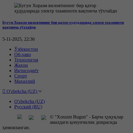
Бугун Хоразм вилоятининг бир қатор ҳудудларида электр таъминоти
вақтинча тўхтайди
5-11-2025, 22:36
Ўзбекистон
Об-ҳаво
Технология
Жаҳон
Иқтисодиёт
Спорт
Маҳаллий
O'zbekcha (UZ)
O'zbekcha (UZ)
Русский (RU)
© "Xorazm Bugun" - Барча ҳуқуқлар
амалдаги қонунчилик доирасида
ҳимояланган.