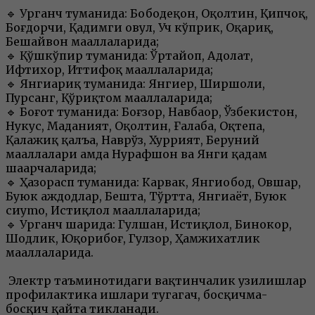
🔹 Урганч туманида: Бободеҳқон, Оқолтин, Қипчоқ,
Боғдорчи, Қадимги овул, Уч кўприк, Оқариқ,
Бешайвон маҳаллаларида;
🔹 Қўшкўпир туманида: Ўртайоп, Адолат,
Ифтихор, Иттифоқ маҳаллаларида;
🔹 Янгиариқ туманида: Янгиер, Ширшоли,
Пурсанг, Қўриқтом маҳаллаларида;
🔹 Боғот туманида: Боғзор, Навбаҳор, Ўзбекистон,
Нукус, Маданият, Оқолтин, Ғалаба, Оқтепа,
Қалажиқ қалъа, Наврўз, Хуррият, Беруний
маҳаллалари ҳамда Нурафшон ва Янги қадам
шаҳарчаларида;
🔹 Ҳазорасп туманида: Карвак, Янгиобод, Овшар,
Буюк аждодлар, Бешта, Тўртта, Янгиҳаёт, Буюк
сиymo, Истиқлол маҳаллаларида;
🔹 Урганч шаҳрида: Гулшан, Истиқлол, Бинокор,
Шодлик, Юқорибоғ, Гулзор, Ҳамжихатлик
маҳаллаларида.
Электр таъминотидаги вақтинчалик узилишлар
профилактика ишлари тугагач, босқичма-
босқич қайта тикланади.