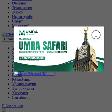
Об-ҳаво
Технология
Жаҳон
Иқтисодиёт
Спорт
Маҳаллий
Обуна бўлиш
Урганч
Янгиариқ
Хива
Хонқа
Шовот
Гурлан
Боғот
Қўшкўпир
Урганч шаҳри
Тупроққалъа
Ҳазорасп
Янгибозор
Боғланиш