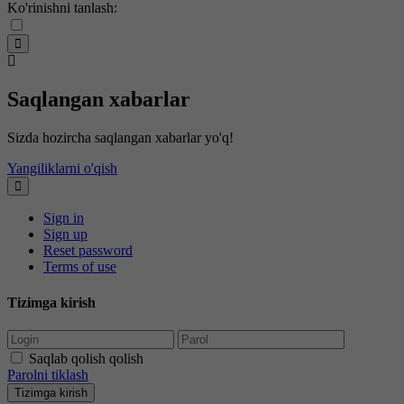
Ko'rinishni tanlash:
Saqlangan xabarlar
Sizda hozircha saqlangan xabarlar yo'q!
Yangiliklarni o'qish
Sign in
Sign up
Reset password
Terms of use
Tizimga kirish
Saqlab qolish qolish
Parolni tiklash
Tizimga kirish