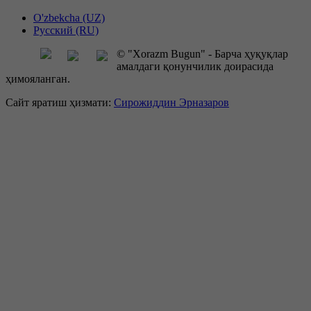
O'zbekcha (UZ)
Русский (RU)
© "Xorazm Bugun" - Барча ҳуқуқлар
амалдаги қонунчилик доирасида
ҳимояланган.
Сайт яратиш ҳизмати:
Сирожиддин Эрназаров