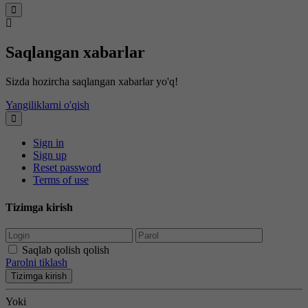
Saqlangan xabarlar
Sizda hozircha saqlangan xabarlar yo'q!
Yangiliklarni o'qish
Sign in
Sign up
Reset password
Terms of use
Tizimga kirish
Saqlab qolish qolish
Parolni tiklash
Tizimga kirish
Yoki