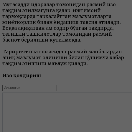
Мутасадди идоралар томонидан расмий изоҳ
тақдим этилмагунга қадар, ижтимоий
тармоқларда тарқалаётган маълумотларга
эҳтиёткорлик билан ёндашиш тавсия этилади.
Воқеа ҳақиқатдан ҳам содир бўлган тақдирда,
тегишли ташкилотлар томонидан расмий
баёнот берилиши кутилмоқда.
Таҳририят ҳолат юзасидан расмий манбалардан
аниқ маълумот олиниши билан қўшимча хабар
тақдим этишини маълум қилади.
Изоҳ қолдириш