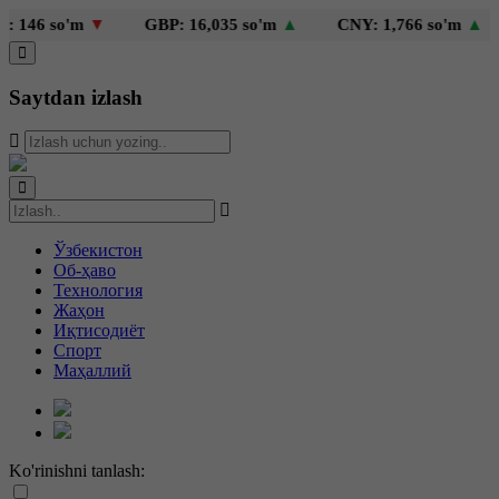
46 so'm
▼
GBP: 16,035 so'm
▲
CNY: 1,766 so'm
▲
Saytdan izlash
Ўзбекистон
Об-ҳаво
Технология
Жаҳон
Иқтисодиёт
Спорт
Маҳаллий
Ko'rinishni tanlash: