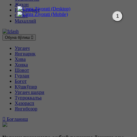
Жаҳон
Иқтисодиёт
Спорт
Маҳаллий
Обуна бўлиш
Урганч
Янгиариқ
Хива
Хонқа
Шовот
Гурлан
Боғот
Қўшкўпир
Урганч шаҳри
Тупроққалъа
Ҳазорасп
Янгибозор
Боғланиш