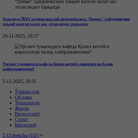
Хоразмда ЙПХ ходими шахсий автомобилида “Damas” ҳайдовчисини
таъқиб қилган ҳолат акс этган видео тарқалди
29-11-2025, 10:37
Урганч туманидаги кафеда Қизил китобга киритилган балиқ
тайёрланяптими?
5-12-2025, 20:31
Ўзбекистон
Об-ҳаво
Технология
Жаҳон
Иқтисодиёт
Спорт
Маҳаллий
O'zbekcha (UZ)