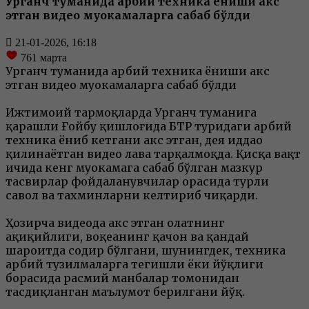
Урганч туманида ҳарбий техника ёниши акс
этган видео муҳокамаларга сабаб бўлди
21-01-2026, 16:18
761
марта
Урганч туманида ҳарбий техника ёниши акс
этган видео муҳокамаларга сабаб бўлди
Ижтимоий тармоқларда Урганч туманига
қарашли Ғойбу қишлоғида БТР туридаги ҳарбий
техника ёниб кетгани акс этган, дея иддао
қилинаётган видео лавҳа тарқалмоқда. Қисқа вақт
ичида кенг муҳокамага сабаб бўлган мазкур
тасвирлар фойдаланувчилар орасида турли
савол ва тахминларни келтириб чиқарди.
Ҳозирча видеода акс этган ҳолатнинг
ҳақиқийлиги, воқеанинг қачон ва қандай
шароитда содир бўлгани, шунингдек, техника
ҳарбий тузилмаларга тегишли ёки йўқлиги
борасида расмий манбалар томонидан
тасдиқланган маълумот берилгани йўқ.