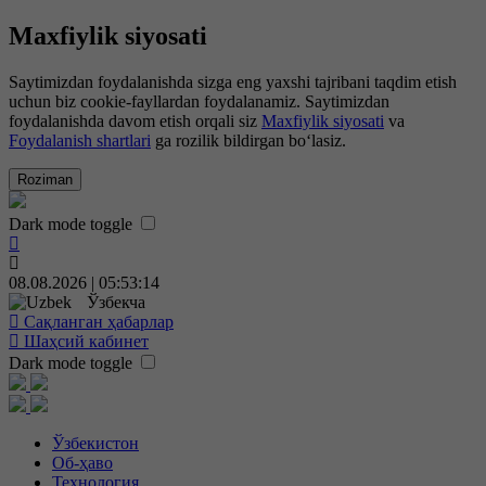
Maxfiylik siyosati
Saytimizdan foydalanishda sizga eng yaxshi tajribani taqdim etish
uchun biz cookie-fayllardan foydalanamiz. Saytimizdan
foydalanishda davom etish orqali siz
Maxfiylik siyosati
va
Foydalanish shartlari
ga rozilik bildirgan bo‘lasiz.
Roziman
Dark mode toggle
08.08.2026 | 05:53:15
Ўзбекча
Сақланган ҳабарлар
Шаҳсий кабинет
Dark mode toggle
Ўзбекистон
Об-ҳаво
Технология