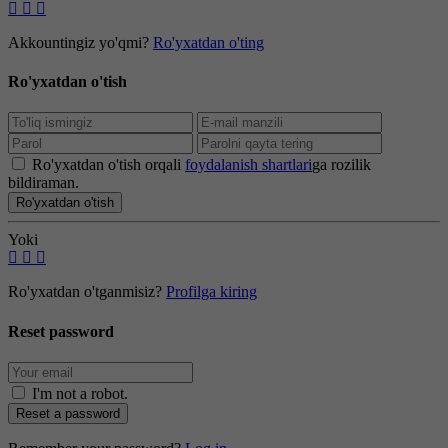
Akkountingiz yo'qmi?
Ro'yxatdan o'ting
Ro'yxatdan o'tish
Ro'yxatdan o'tish orqali
foydalanish shartlari
ga rozilik
bildiraman.
Ro'yxatdan o'tish
Yoki
Ro'yxatdan o'tganmisiz?
Profilga kiring
Reset password
I'm not a robot
.
Reset a password