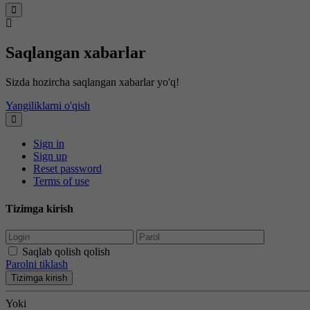
Saqlangan xabarlar
Sizda hozircha saqlangan xabarlar yo'q!
Yangiliklarni o'qish
Sign in
Sign up
Reset password
Terms of use
Tizimga kirish
Saqlab qolish qolish
Parolni tiklash
Tizimga kirish
Yoki