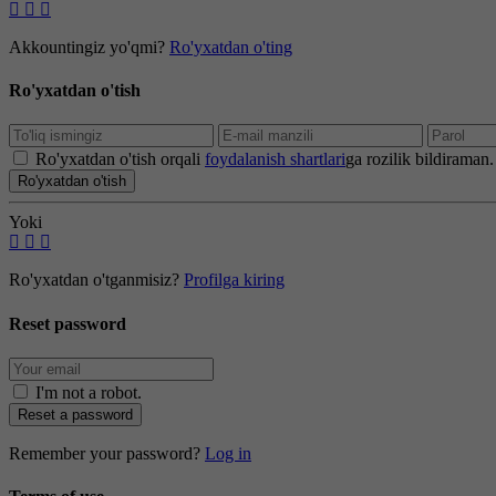
Akkountingiz yo'qmi?
Ro'yxatdan o'ting
Ro'yxatdan o'tish
Ro'yxatdan o'tish orqali
foydalanish shartlari
ga rozilik bildiraman.
Ro'yxatdan o'tish
Yoki
Ro'yxatdan o'tganmisiz?
Profilga kiring
Reset password
I'm not a robot
.
Reset a password
Remember your password?
Log in