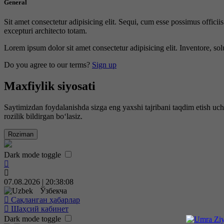
General
Sit amet consectetur adipisicing elit. Sequi, cum esse possimus offici
excepturi architecto totam.
Lorem ipsum dolor sit amet consectetur adipisicing elit. Inventore, sol
Do you agree to our terms?
Sign up
Maxfiylik siyosati
Saytimizdan foydalanishda sizga eng yaxshi tajribani taqdim etish uc
rozilik bildirgan bo‘lasiz.
Roziman
Dark mode toggle
07.08.2026 | 20:38:09
Ўзбекча
Сақланган ҳабарлар
Шаҳсий кабинет
Dark mode toggle