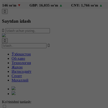
'm
▼
GBP: 16,035 so'm
▲
CNY: 1,766 so'm
▲
KZT: 
Saytdan izlash
Ўзбекистон
Об-ҳаво
Технология
Жаҳон
Иқтисодиёт
Спорт
Маҳаллий
Ko'rinishni tanlash: