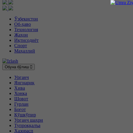
Ўзбекистон
Об-ҳаво
Технология
Жаҳон
Иқтисодиёт
Спорт
Маҳаллий
Обуна бўлиш
Урганч
Янгиариқ
Хива
Хонқа
Шовот
Гурлан
Боғот
Қўшкўпир
Урганч шаҳри
Тупроққалъа
Ҳазорасп