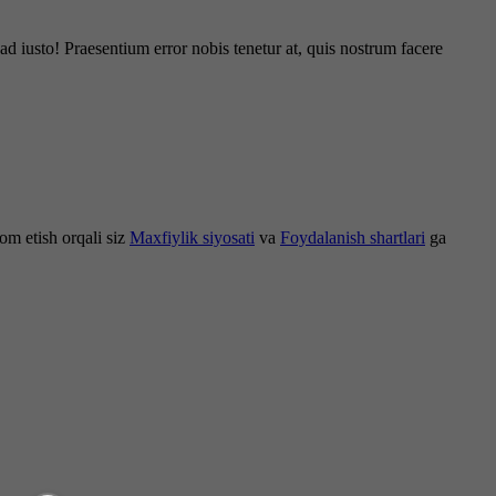
d iusto! Praesentium error nobis tenetur at, quis nostrum facere
om etish orqali siz
Maxfiylik siyosati
va
Foydalanish shartlari
ga