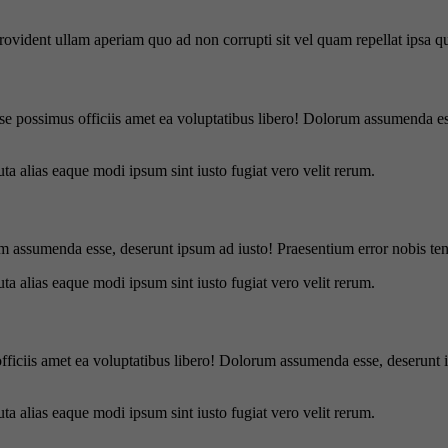
 provident ullam aperiam quo ad non corrupti sit vel quam repellat ipsa
se possimus officiis amet ea voluptatibus libero! Dolorum assumenda ess
uta alias eaque modi ipsum sint iusto fugiat vero velit rerum.
m assumenda esse, deserunt ipsum ad iusto! Praesentium error nobis tene
uta alias eaque modi ipsum sint iusto fugiat vero velit rerum.
officiis amet ea voluptatibus libero! Dolorum assumenda esse, deserunt 
uta alias eaque modi ipsum sint iusto fugiat vero velit rerum.