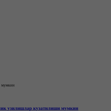
алик узилишлар кузатилиши мумкин