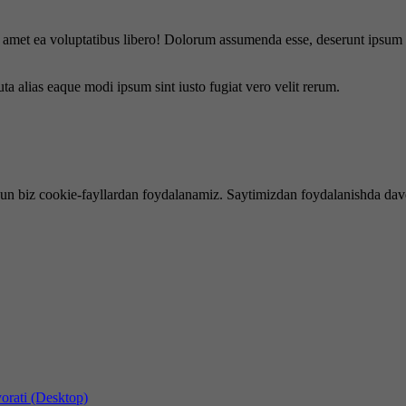
is amet ea voluptatibus libero! Dolorum assumenda esse, deserunt ipsum a
uta alias eaque modi ipsum sint iusto fugiat vero velit rerum.
hun biz cookie-fayllardan foydalanamiz. Saytimizdan foydalanishda dav