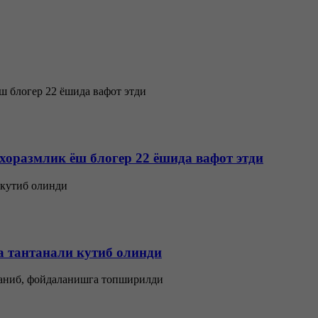
 хоразмлик ёш блогер 22 ёшида вафот этди
 тантанали кутиб олинди