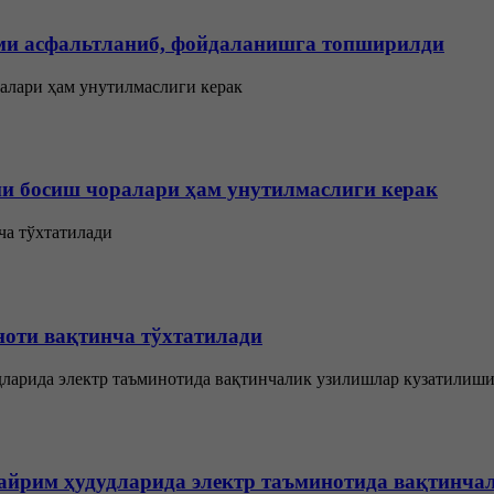
ми асфальтланиб, фойдаланишга топширилди
и босиш чоралари ҳам унутилмаслиги керак
ноти вақтинча тўхтатилади
 айрим ҳудудларида электр таъминотида вақтинч