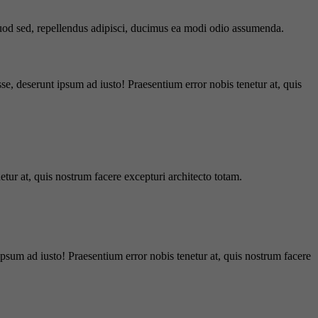
 quod sed, repellendus adipisci, ducimus ea modi odio assumenda.
e, deserunt ipsum ad iusto! Praesentium error nobis tenetur at, quis
tur at, quis nostrum facere excepturi architecto totam.
ipsum ad iusto! Praesentium error nobis tenetur at, quis nostrum facere