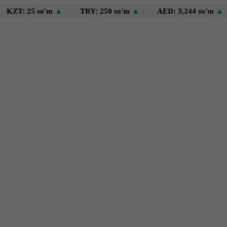
25 so'm
▲
TRY: 250 so'm
▲
AED: 3,244 so'm
▲
USD