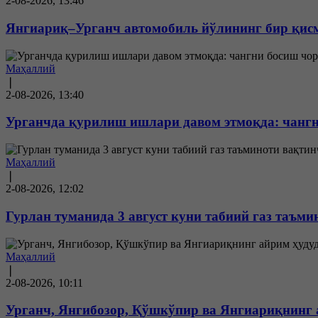
2-08-2026, 13:46
Янгиариқ–Урганч автомобиль йўлининг бир қис
Маҳаллий
❘
2-08-2026, 13:40
Урганчда қурилиш ишлари давом этмоқда: чангн
Маҳаллий
❘
2-08-2026, 12:02
Гурлан туманида 3 август куни табиий газ таъми
Маҳаллий
❘
2-08-2026, 10:11
Урганч, Янгибозор, Қўшкўпир ва Янгиариқнинг