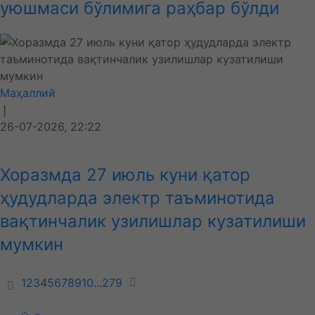
уюшмаси бўлимига раҳбар бўлди
Маҳаллий
❘
26-07-2026, 22:22
Хоразмда 27 июль куни қатор
ҳудудларда электр таъминотида
вақтинчалик узилишлар кузатилиши
мумкин
1
2
3
4
5
6
7
8
9
10
...
279