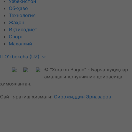
Ўзбекистон
Об-ҳаво
Технология
Жаҳон
Иқтисодиёт
Спорт
Маҳаллий
O'zbekcha (UZ)
© "Xorazm Bugun" - Барча ҳуқуқлар
амалдаги қонунчилик доирасида
ҳимояланган.
Сайт яратиш ҳизмати:
Сирожиддин Эрназаров