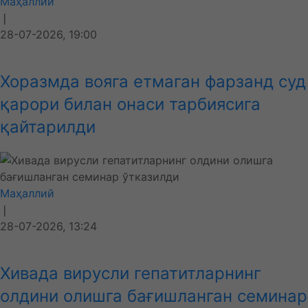
Маҳаллий
❘
28-07-2026, 19:00
Хоразмда вояга етмаган фарзанд суд
қарори билан онаси тарбиясига
қайтарилди
Маҳаллий
❘
28-07-2026, 13:24
Хивада вирусли гепатитларнинг
олдини олишга бағишланган семинар