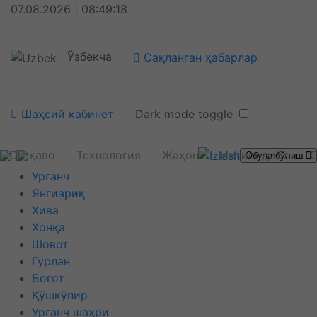
07.08.2026 | 08:49:19
Ўзбекча
Сақланган ҳабарлар
Шаҳсий кабинет
Dark mode toggle
Об-ҳаво
Технология
Жаҳон
Иқтисодиёт
С
Обуна бўлиш
Урганч
Янгиариқ
Хива
Хонқа
Шовот
Гурлан
Боғот
Қўшкўпир
Урганч шаҳри