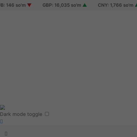
146 so'm
▼
GBP: 16,035 so'm
▲
CNY: 1,766 so'm
▲
Sign in
Sign up
Reset password
Terms of use
Dark mode toggle