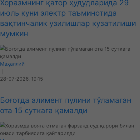
Хоразмнинг қатор ҳудудларида 29
июль куни электр таъминотида
вақтинчалик узилишлар кузатилиши
мумкин
Маҳаллий
❘
28-07-2026, 19:15
Боғотда алимент пулини тўламаган
ота 15 суткага қамалди