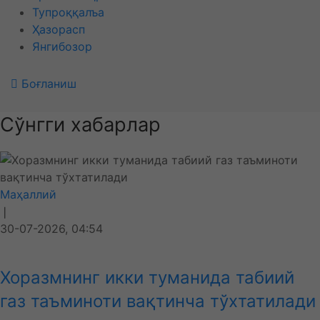
Тупроққалъа
Ҳазорасп
Янгибозор
Боғланиш
Сўнгги хабарлар
Маҳаллий
❘
30-07-2026, 04:54
Хоразмнинг икки туманида табиий
газ таъминоти вақтинча тўхтатилади