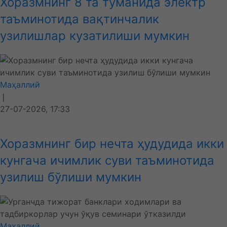
Хоразмнинг 8 та туманида электр
таъминотида вақтинчалик
узилишлар кузатилиши мумкин
Маҳаллий
❘
27-07-2026, 17:33
Хоразмнинг бир нечта ҳудудида икки
кунгача ичимлик суви таъминотида
узилиш бўлиши мумкин
Маҳаллий