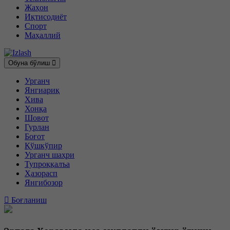
Жаҳон
Иқтисодиёт
Спорт
Маҳаллий
Обуна бўлиш
Урганч
Янгиариқ
Хива
Хонқа
Шовот
Гурлан
Боғот
Қўшкўпир
Урганч шаҳри
Тупроққалъа
Ҳазорасп
Янгибозор
Боғланиш