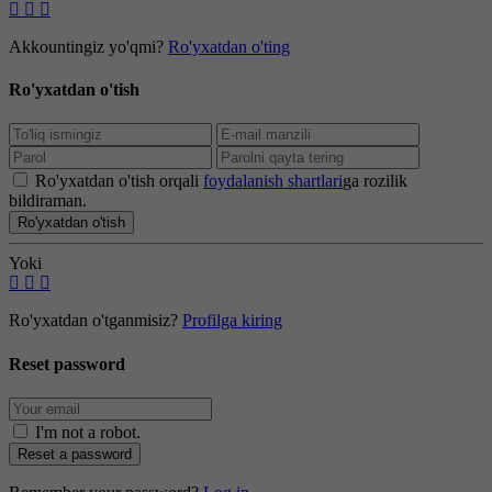
Akkountingiz yo'qmi?
Ro'yxatdan o'ting
Ro'yxatdan o'tish
Ro'yxatdan o'tish orqali
foydalanish shartlari
ga rozilik
bildiraman.
Ro'yxatdan o'tish
Yoki
Ro'yxatdan o'tganmisiz?
Profilga kiring
Reset password
I'm not a robot
.
Reset a password