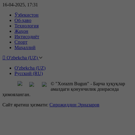
16-04-2025, 17:31
Ўзбекистон
Об-ҳаво
Технология
Жаҳон
Иқтисодиёт
Спорт
Маҳаллий
O'zbekcha (UZ)
O'zbekcha (UZ)
Русский (RU)
© "Xorazm Bugun" - Барча ҳуқуқлар
амалдаги қонунчилик доирасида
ҳимояланган.
Сайт яратиш ҳизмати:
Сирожиддин Эрназаров