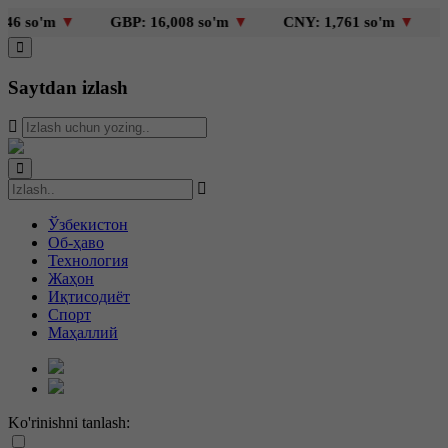
 so'm
▼
GBP: 16,008 so'm
▼
CNY: 1,761 so'm
▼
KZ
Saytdan izlash
Ўзбекистон
Об-ҳаво
Технология
Жаҳон
Иқтисодиёт
Спорт
Маҳаллий
Ko'rinishni tanlash: