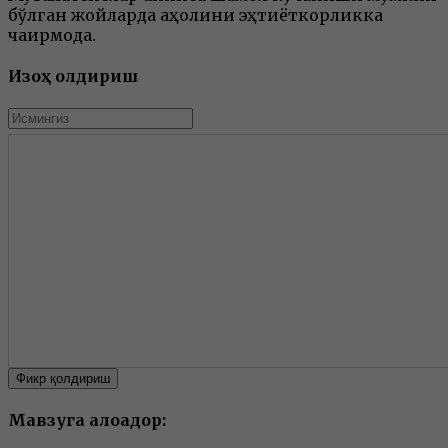
бўлган жойларда аҳолини эҳтиёткорликка
чақирмоқда.
Изоҳ қолдириш
Фикр қолдириш
Мавзуга алоқадор: