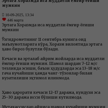
Эртага Хоразмда қисқа муддатли ёмғир ёғиши
мумкин
10-09-2025, 13:34
446
марта
Эртага Хоразмда қисқа муддатли ёмғир ёғиши
мумкин
Ўзгидрометнинг 11 сентябрь кунига оид
маълумотларига кўра, Хоразм вилоятида эртага
ҳаво бироз булутли бўлади.
Кечаси ва эрталаб айрим жойларда қисқа муддатли
ёмғир ёғиши мумкин. Шамол шарқдан 7–12 м/с
тезликда эсиши, баъзи ҳудудларда эса 13–18 м/с
гача кучайиши ҳамда чанг-тўзонлар билан
кузатилиши эҳтимол қилинмоқда.
Ҳаво ҳарорати кечаси 12–17 даража, кундузи эса
25–30 даража иссиқ бўлиши кутилмоқда.
Мутахассислар айниқса шамол кучайиши мумкин