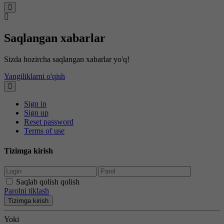
Saqlangan xabarlar
Sizda hozircha saqlangan xabarlar yo'q!
Yangiliklarni o'qish
Sign in
Sign up
Reset password
Terms of use
Tizimga kirish
Saqlab qolish qolish
Parolni tiklash
Tizimga kirish
Yoki