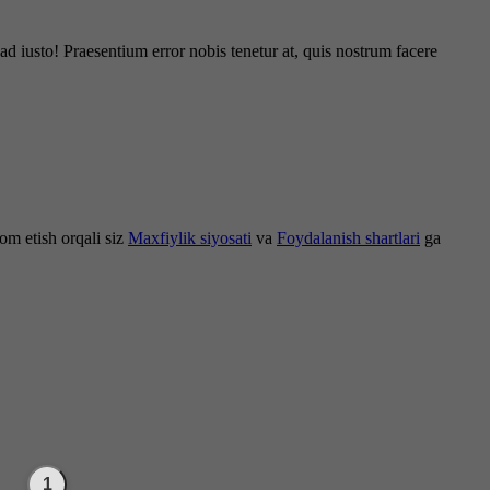
d iusto! Praesentium error nobis tenetur at, quis nostrum facere
om etish orqali siz
Maxfiylik siyosati
va
Foydalanish shartlari
ga