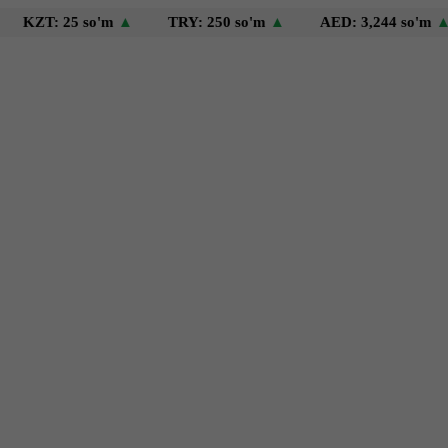
 25 so'm
▲
TRY: 250 so'm
▲
AED: 3,244 so'm
▲
US