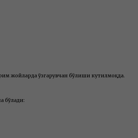
айрим жойларда ўзгарувчан бўлиши кутилмоқда.
а бўлади: