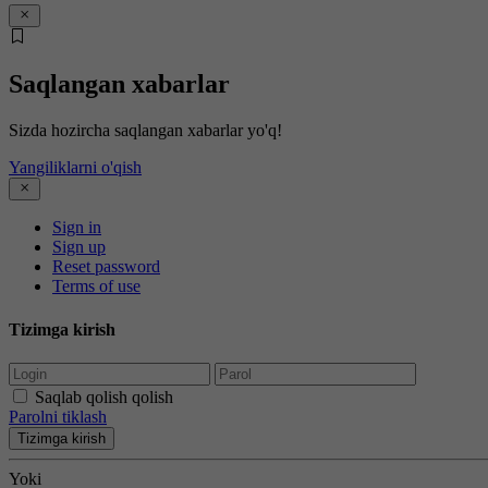
Saqlangan xabarlar
Sizda hozircha saqlangan xabarlar yo'q!
Yangiliklarni o'qish
Sign in
Sign up
Reset password
Terms of use
Tizimga kirish
Saqlab qolish qolish
Parolni tiklash
Tizimga kirish
Yoki