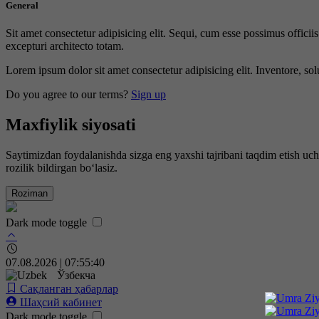
General
Sit amet consectetur adipisicing elit. Sequi, cum esse possimus offici
excepturi architecto totam.
Lorem ipsum dolor sit amet consectetur adipisicing elit. Inventore, sol
Do you agree to our terms?
Sign up
Maxfiylik siyosati
Saytimizdan foydalanishda sizga eng yaxshi tajribani taqdim etish uc
rozilik bildirgan bo‘lasiz.
Roziman
Dark mode toggle
07.08.2026 | 07:55:41
Ўзбекча
Сақланган ҳабарлар
Шаҳсий кабинет
Dark mode toggle