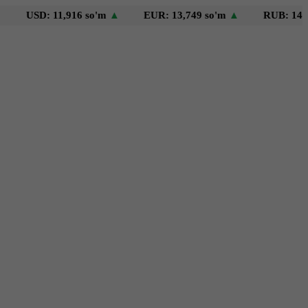
D: 11,916 so'm
▲
EUR: 13,749 so'm
▲
RUB: 146 so'm
▼