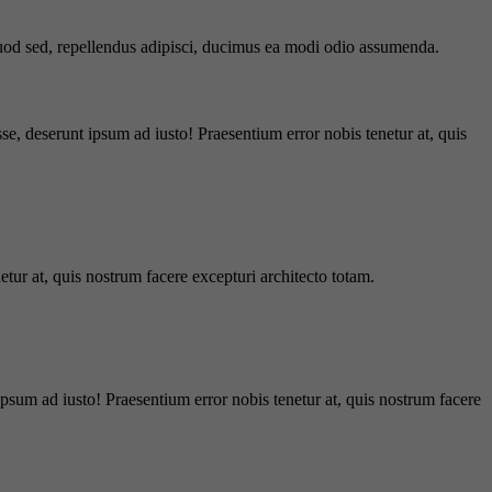
 quod sed, repellendus adipisci, ducimus ea modi odio assumenda.
e, deserunt ipsum ad iusto! Praesentium error nobis tenetur at, quis
tur at, quis nostrum facere excepturi architecto totam.
ipsum ad iusto! Praesentium error nobis tenetur at, quis nostrum facere