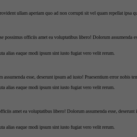
 provident ullam aperiam quo ad non corrupti sit vel quam repellat ipsa
se possimus officiis amet ea voluptatibus libero! Dolorum assumenda ess
uta alias eaque modi ipsum sint iusto fugiat vero velit rerum.
m assumenda esse, deserunt ipsum ad iusto! Praesentium error nobis tene
uta alias eaque modi ipsum sint iusto fugiat vero velit rerum.
officiis amet ea voluptatibus libero! Dolorum assumenda esse, deserunt 
uta alias eaque modi ipsum sint iusto fugiat vero velit rerum.