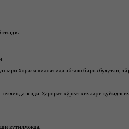
йтилди.
и
кунлари Хоразм вилоятида об-ҳаво бироз булутли, 
тезликда эсади. Ҳарорат кўрсаткичлари қуйидагич
лиши кутилмоқда.