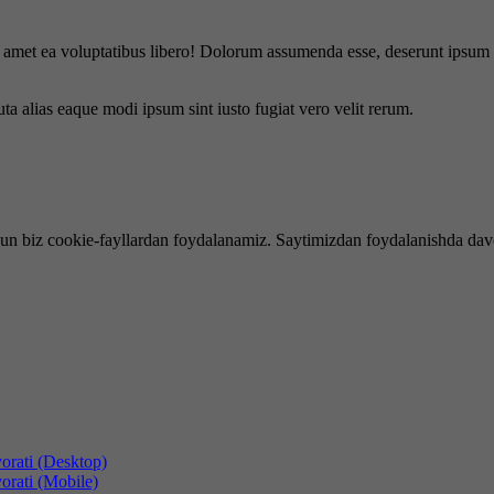
is amet ea voluptatibus libero! Dolorum assumenda esse, deserunt ipsum a
uta alias eaque modi ipsum sint iusto fugiat vero velit rerum.
hun biz cookie-fayllardan foydalanamiz. Saytimizdan foydalanishda dav