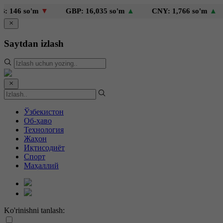
so'm
▼
GBP: 16,035 so'm
▲
CNY: 1,766 so'm
▲
KZT:
Saytdan izlash
Ўзбекистон
Об-ҳаво
Технология
Жаҳон
Иқтисодиёт
Спорт
Маҳаллий
Ko'rinishni tanlash: