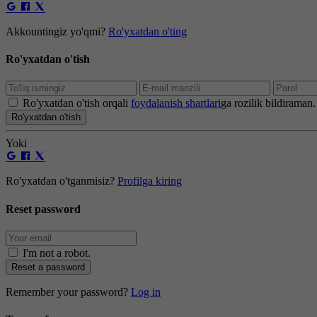
Akkountingiz yo'qmi?
Ro'yxatdan o'ting
Ro'yxatdan o'tish
Ro'yxatdan o'tish orqali
foydalanish shartlari
ga rozilik bildiraman.
Ro'yxatdan o'tish
Yoki
Ro'yxatdan o'tganmisiz?
Profilga kiring
Reset password
I'm not a robot
.
Reset a password
Remember your password?
Log in