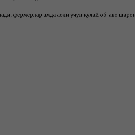
лади, фермерлар ҳамда аҳоли учун қулай об-ҳаво шар