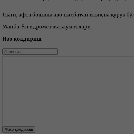
Яъни, ҳафта бошида ҳаво нисбатан илиқ ва қуруқ бў
Манба: Ўзгидромет маълумотлари
Изоҳ қолдириш
Фикр қолдириш