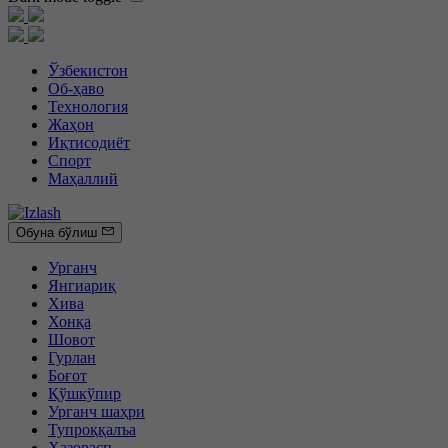
Ўзбекистон
Об-ҳаво
Технология
Жаҳон
Иқтисодиёт
Спорт
Маҳаллий
Обуна бўлиш
Урганч
Янгиариқ
Хива
Хонқа
Шовот
Гурлан
Боғот
Қўшкўпир
Урганч шаҳри
Тупроққалъа
Ҳазорасп