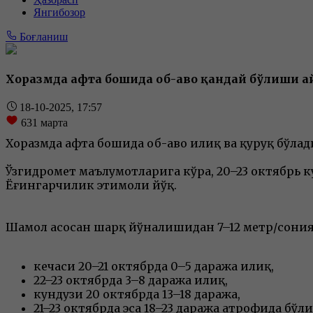
Янгибозор
Боғланиш
Хоразмда ҳафта бошида об-ҳаво қандай бўлиши а
18-10-2025, 17:57
631
марта
Хоразмда ҳафта бошида об-ҳаво илиқ ва қуруқ бўлад
Ўзгидромет маълумотларига кўра, 20–23 октябрь 
Ёғингарчилик эҳтимоли йўқ.
Шамол асосан шарқ йўналишидан 7–12 метр/сония 
кечаси 20–21 октябрда 0–5 даража илиқ,
22–23 октябрда 3–8 даража илиқ,
кундузи 20 октябрда 13–18 даража,
21–23 октябрда эса 18–23 даража атрофида бў