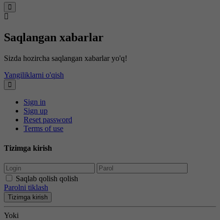
Saqlangan xabarlar
Sizda hozircha saqlangan xabarlar yo'q!
Yangiliklarni o'qish
Sign in
Sign up
Reset password
Terms of use
Tizimga kirish
Saqlab qolish qolish
Parolni tiklash
Tizimga kirish
Yoki