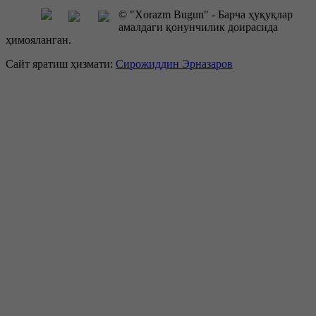
© "Xorazm Bugun" - Барча ҳуқуқлар
амалдаги қонунчилик доирасида
ҳимояланган.
Сайт яратиш ҳизмати:
Сирожиддин Эрназаров