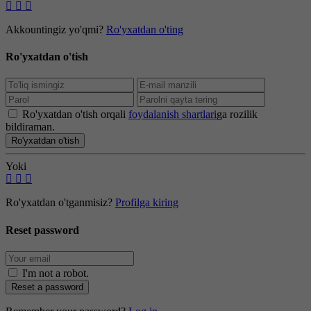
Akkountingiz yo'qmi?
Ro'yxatdan o'ting
Ro'yxatdan o'tish
Ro'yxatdan o'tish orqali
foydalanish shartlari
ga rozilik
bildiraman.
Ro'yxatdan o'tish
Yoki
Ro'yxatdan o'tganmisiz?
Profilga kiring
Reset password
I'm not a robot
.
Reset a password