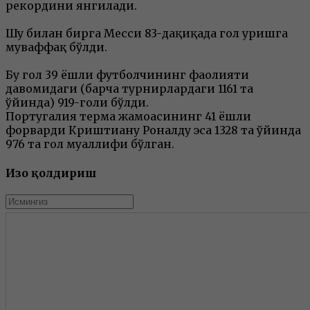
рекордини янгилади.
Шу билан бирга Месси 83-дақиқада гол уришга
муваффақ бўлди.
Бу гол 39 ёшли футболчининг фаолияти
давомидаги (барча турнирлардаги 1161 та
ўйинда) 919-голи бўлди.
Португалия терма жамоасининг 41 ёшли
форварди Криштиану Роналду эса 1328 та ўйинда
976 та гол муаллифи бўлган.
Изоҳ қолдириш