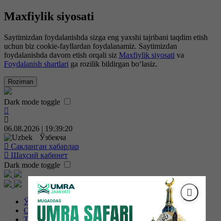
Maxfiylik siyosati
Saytimizdan foydalanishda sizga eng yaxshi tajribani taqdim etish
uchun biz cookie-fayllardan foydalanamiz. Saytimizdan
foydalanishda davom etish orqali siz
Maxfiylik siyosati
va
Foydalanish shartlari
ga rozilik bildirgan bo‘lasiz.
Roziman
Dark mode toggle
06.08.2026 | 19:39:21
Ўзбекча
Сақланган ҳабарлар
Шаҳсий кабинет
Dark mode toggle
Ўзбекистон
Об-ҳаво
Технология