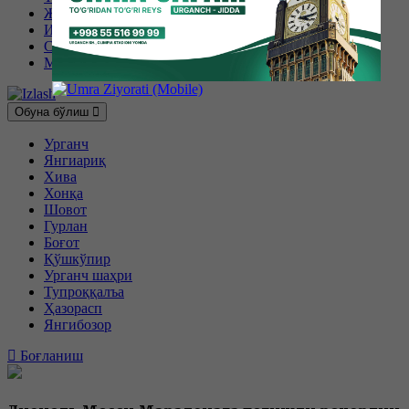
Жаҳон
Иқтисодиёт
Спорт
Маҳаллий
Обуна бўлиш
Урганч
Янгиариқ
Хива
Хонқа
Шовот
Гурлан
Боғот
Қўшкўпир
Урганч шаҳри
Тупроққалъа
Ҳазорасп
Янгибозор
Боғланиш