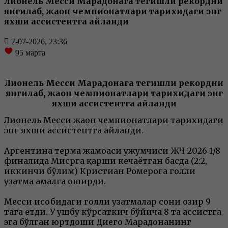
Лионель Месси Марадонага тегишли рекордни
янгилаб, жаҳон чемпионатлари тарихидаги энг
яхши ассистентга айланди
7-07-2026, 23:36
95
марта
Лионель Месси Марадонага тегишли рекордни
янгилаб, жаҳон чемпионатлари тарихидаги энг
яхши ассистентга айланди
Лионель Месси жаҳон чемпионатлари тарихидаги
энг яхши ассистентга айланди.
Аргентина терма жамоаси ҳужумчиси ЖЧ-2026 1/8
финалида Мисрга қарши кечаётган баҳсда (2:2,
иккинчи бўлим) Кристиан Ромерога голли
узатма амалга оширди.
Месси ҳисобидаги голли узатмалар сони ҳозир 9
тага етди. У ушбу кўрсаткич бўйича 8 та ассистга
эга бўлган юртдоши Диего Марадонанинг