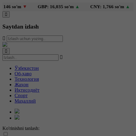
46 so'm
▼
GBP: 16,035 so'm
▲
CNY: 1,766 so'm
▲
K
Saytdan izlash
Ўзбекистон
Об-ҳаво
Технология
Жаҳон
Иқтисодиёт
Спорт
Маҳаллий
Ko'rinishni tanlash: