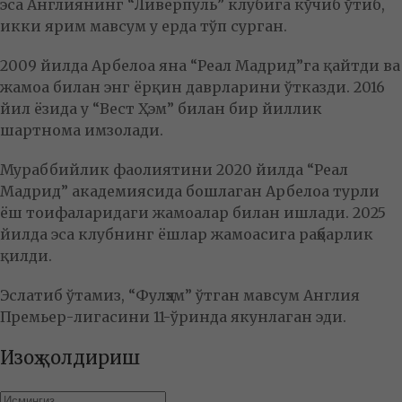
эса Англиянинг “Ливерпуль” клубига кўчиб ўтиб,
икки ярим мавсум у ерда тўп сурган.
2009 йилда Арбелоа яна “Реал Мадрид”га қайтди ва
жамоа билан энг ёрқин даврларини ўтказди. 2016
йил ёзида у “Вест Ҳэм” билан бир йиллик
шартнома имзолади.
Мураббийлик фаолиятини 2020 йилда “Реал
Мадрид” академиясида бошлаган Арбелоа турли
ёш тоифаларидаги жамоалар билан ишлади. 2025
йилда эса клубнинг ёшлар жамоасига раҳбарлик
қилди.
Эслатиб ўтамиз, “Фулҳэм” ўтган мавсум Англия
Премьер-лигасини 11-ўринда якунлаган эди.
Изоҳ қолдириш