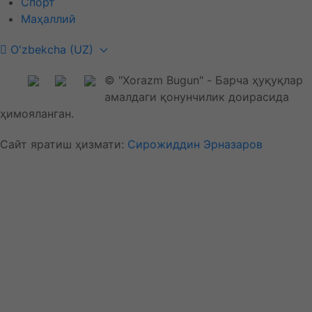
Спорт
Маҳаллий
O'zbekcha (UZ)
© "Xorazm Bugun" - Барча ҳуқуқлар
амалдаги қонунчилик доирасида
ҳимояланган.
Сайт яратиш ҳизмати:
Сирожиддин Эрназаров