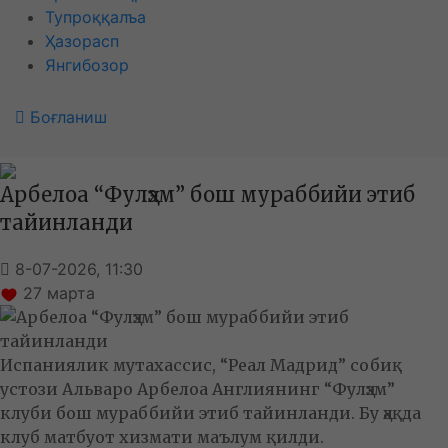
Тупроққалъа
Ҳазорасп
Янгибозор
Боғланиш
Арбелоа “Фулҳэм” бош мураббийи этиб
тайинланди
8-07-2026, 11:30
27
марта
Испаниялик мутахассис, “Реал Мадрид” собиқ
устози Альваро Арбелоа Англиянинг “Фулҳэм”
клуби бош мураббийи этиб тайинланди. Бу ҳақда
клуб матбуот хизмати маълум қилди.