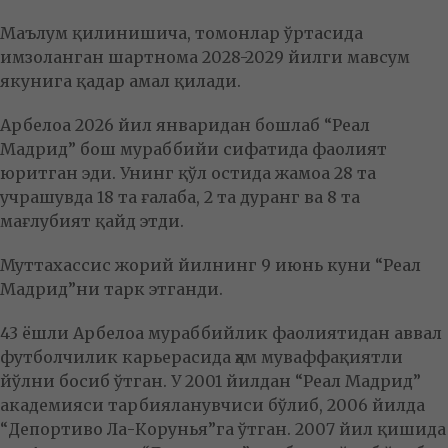
Маълум қилинишича, томонлар ўртасида
имзоланган шартнома 2028-2029 йилги мавсум
якунига қадар амал қилади.
Арбелоа 2026 йил январидан бошлаб “Реал
Мадрид” бош мураббийи сифатида фаолият
юритган эди. Унинг қўл остида жамоа 28 та
учрашувда 18 та ғалаба, 2 та дуранг ва 8 та
мағлубият қайд этди.
Муттахассис жорий йилнинг 9 июнь куни “Реал
Мадрид”ни тарк этганди.
43 ёшли Арбелоа мураббийлик фаолиятидан аввал
футболчилик карьерасида ҳам муваффақиятли
йўлни босиб ўтган. У 2001 йилдан “Реал Мадрид”
академияси тарбияланувчиси бўлиб, 2006 йилда
“Депортиво Ла-Корунья”га ўтган. 2007 йил қишида