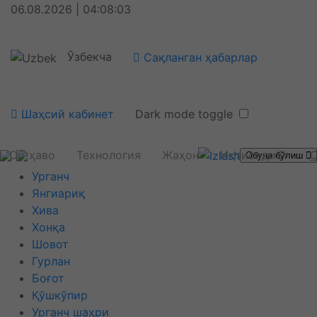
06.08.2026 | 04:08:03
Ўзбекча
Сақланган ҳабарлар
Шаҳсий кабинет
Dark mode toggle
Об-ҳаво
Технология
Жаҳон
Иқтисодиёт
С
Обуна бўлиш
Урганч
Янгиариқ
Хива
Хонқа
Шовот
Гурлан
Боғот
Қўшкўпир
Урганч шаҳри