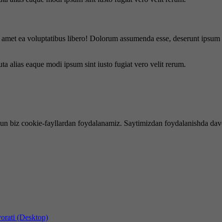
is amet ea voluptatibus libero! Dolorum assumenda esse, deserunt ipsum a
uta alias eaque modi ipsum sint iusto fugiat vero velit rerum.
hun biz cookie-fayllardan foydalanamiz. Saytimizdan foydalanishda dav