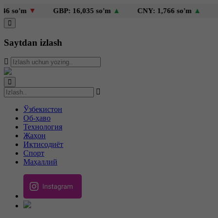
m
▼
GBP: 16,035 so'm
▲
CNY: 1,766 so'm
▲
KZT: 2
Saytdan izlash
Ўзбекистон
Об-ҳаво
Технология
Жаҳон
Иқтисодиёт
Спорт
Маҳаллий