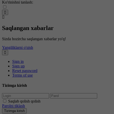
Ko'rinishni tanlash:
Saqlangan xabarlar
Sizda hozircha saqlangan xabarlar yo'q!
Yangiliklarni o'qish
Sign in
Sign up
Reset password
Terms of use
Tizimga kirish
Saqlab qolish qolish
Parolni tiklash
Tizimga kirish