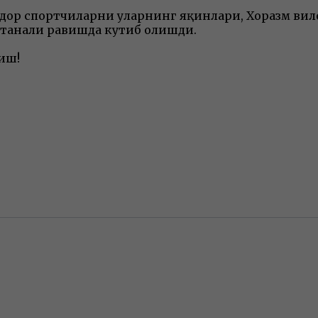
индор спортчиларни уларнинг яқинлари, Хоразм в
нтанали равишда кутиб олишди.
қиш!