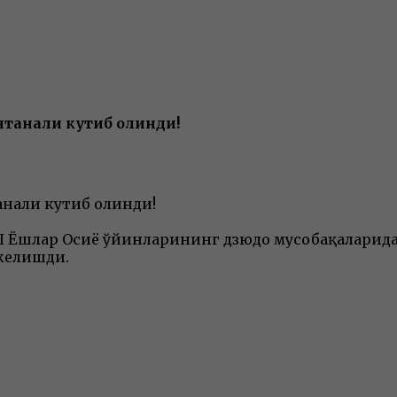
нтанали кутиб олинди!
анали кутиб олинди!
III Ёшлар Осиё ўйинларининг дзюдо мусобақалари
келишди.