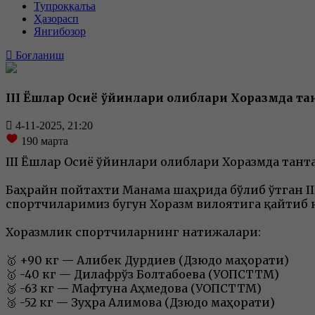
Тупроққалъа
Ҳазорасп
Янгибозор
Боғланиш
III Ёшлар Осиё ўйинлари ғолиблари Хоразмда та
4-11-2025, 21:20
190
марта
III Ёшлар Осиё ўйинлари ғолиблари Хоразмда тант
Баҳрайн пойтахти Манама шаҳрида бўлиб ўтган 
спортчиларимиз бугун Хоразм вилоятига қайтиб 
Хоразмлик спортчиларнинг натижалари:
🥇 +90 кг — Алибек Дурдиев (Дзюдо маҳорати)
🥇 -40 кг — Дилафрўз Болтабоева (УОПСТТМ)
🥉 -63 кг — Мафтуна Аҳмедова (УОПСТТМ)
🥉 -52 кг — Зуҳра Алимова (Дзюдо маҳорати)