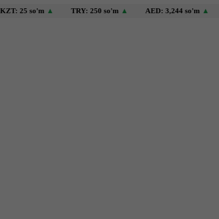
5 so'm
▲
TRY: 250 so'm
▲
AED: 3,244 so'm
▲
USD: 