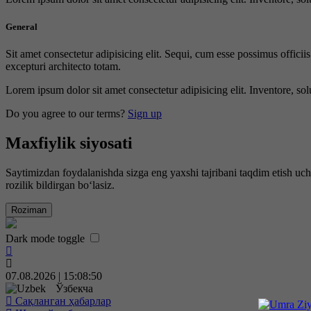
General
Sit amet consectetur adipisicing elit. Sequi, cum esse possimus offici
excepturi architecto totam.
Lorem ipsum dolor sit amet consectetur adipisicing elit. Inventore, sol
Do you agree to our terms?
Sign up
Maxfiylik siyosati
Saytimizdan foydalanishda sizga eng yaxshi tajribani taqdim etish uc
rozilik bildirgan bo‘lasiz.
Roziman
Dark mode toggle
07.08.2026 | 15:08:50
Ўзбекча
Сақланган ҳабарлар