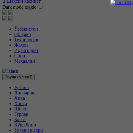
Шаҳсий кабинет
Dark mode toggle
Ўзбекистон
Об-ҳаво
Технология
Жаҳон
Иқтисодиёт
Спорт
Маҳаллий
Обуна бўлиш
Урганч
Янгиариқ
Хива
Хонқа
Шовот
Гурлан
Боғот
Қўшкўпир
Урганч шаҳри