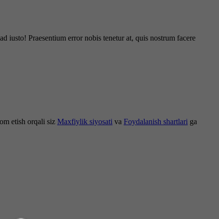
d iusto! Praesentium error nobis tenetur at, quis nostrum facere
om etish orqali siz
Maxfiylik siyosati
va
Foydalanish shartlari
ga