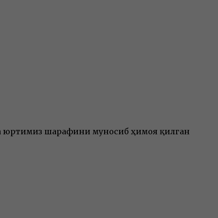
да юртимиз шарафини муносиб ҳимоя қилган