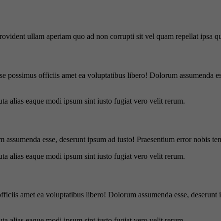
 provident ullam aperiam quo ad non corrupti sit vel quam repellat ipsa
se possimus officiis amet ea voluptatibus libero! Dolorum assumenda ess
uta alias eaque modi ipsum sint iusto fugiat vero velit rerum.
m assumenda esse, deserunt ipsum ad iusto! Praesentium error nobis tene
uta alias eaque modi ipsum sint iusto fugiat vero velit rerum.
officiis amet ea voluptatibus libero! Dolorum assumenda esse, deserunt 
uta alias eaque modi ipsum sint iusto fugiat vero velit rerum.