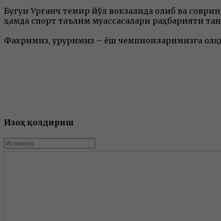
Бугун Урганч темир йўл вокзалида ғолиб ва совр
ҳамда спорт таълим муассасалари раҳбарияти та
Фахримиз, ғуруримиз – ёш чемпионларимизга ол
Изоҳ қолдириш