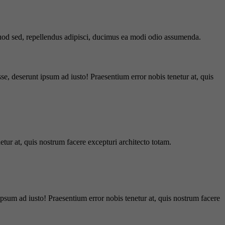
 quod sed, repellendus adipisci, ducimus ea modi odio assumenda.
e, deserunt ipsum ad iusto! Praesentium error nobis tenetur at, quis
tur at, quis nostrum facere excepturi architecto totam.
ipsum ad iusto! Praesentium error nobis tenetur at, quis nostrum facere