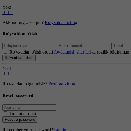
Yoki
Akkountingiz yo'qmi?
Ro'yxatdan o'ting
Ro'yxatdan o'tish
Ro'yxatdan o'tish orqali
foydalanish shartlari
ga rozilik bildiraman.
Ro'yxatdan o'tish
Yoki
Ro'yxatdan o'tganmisiz?
Profilga kiring
Reset password
I'm not a robot
.
Reset a password
Remember your password?
Log in