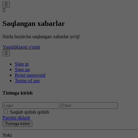
Saqlangan xabarlar
Sizda hozircha saqlangan xabarlar yo'q!
Yangiliklarni o'qish
Sign in
Sign up
Reset password
Terms of use
Tizimga kirish
Saqlab qolish qolish
Parolni tiklash
Tizimga kirish
Yoki