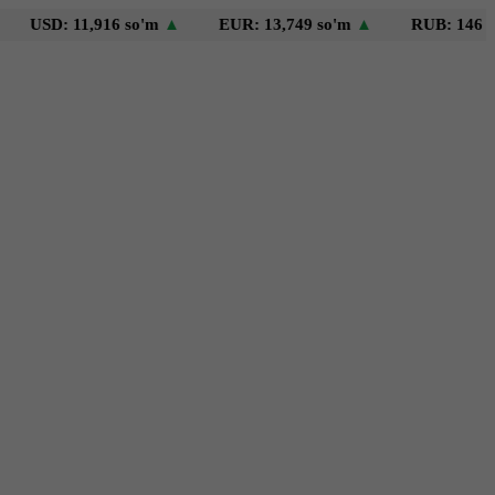
: 11,916 so'm
▲
EUR: 13,749 so'm
▲
RUB: 146 so'm
▼