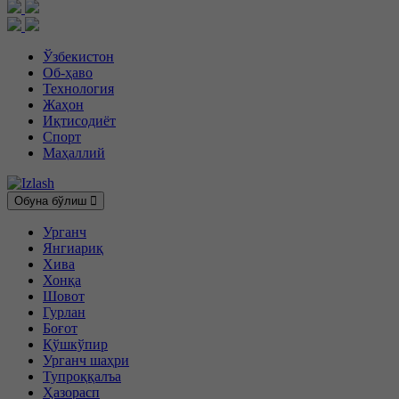
Ўзбекистон
Об-ҳаво
Технология
Жаҳон
Иқтисодиёт
Спорт
Маҳаллий
Обуна бўлиш
Урганч
Янгиариқ
Хива
Хонқа
Шовот
Гурлан
Боғот
Қўшкўпир
Урганч шаҳри
Тупроққалъа
Ҳазорасп