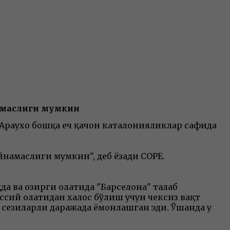
ушмаслиги мумкин
раухо бошқа ҳеч қачон каталонияликлар сафида
намаслиги мумкин", деб ёзади COPE.
ва ҳозирги ҳолатида "Барселона" талаб
ссий ҳолатидан халос бўлиш учун чексиз вақт
н сезиларли даражада ёмонлашган эди. Ўшанда у