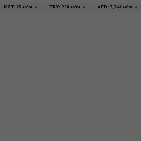
25 so'm
▲
TRY: 250 so'm
▲
AED: 3,244 so'm
▲
USD