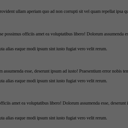
 provident ullam aperiam quo ad non corrupti sit vel quam repellat ipsa
se possimus officiis amet ea voluptatibus libero! Dolorum assumenda ess
uta alias eaque modi ipsum sint iusto fugiat vero velit rerum.
m assumenda esse, deserunt ipsum ad iusto! Praesentium error nobis tene
uta alias eaque modi ipsum sint iusto fugiat vero velit rerum.
officiis amet ea voluptatibus libero! Dolorum assumenda esse, deserunt 
uta alias eaque modi ipsum sint iusto fugiat vero velit rerum.