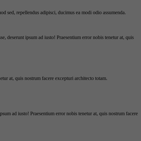
 quod sed, repellendus adipisci, ducimus ea modi odio assumenda.
e, deserunt ipsum ad iusto! Praesentium error nobis tenetur at, quis
tur at, quis nostrum facere excepturi architecto totam.
ipsum ad iusto! Praesentium error nobis tenetur at, quis nostrum facere