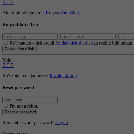
Akkountingiz yo'qmi?
Ro'yxatdan o'ting
Ro'yxatdan o'tish
Ro'yxatdan o'tish orqali
foydalanish shartlari
ga rozilik bildiraman.
Ro'yxatdan o'tish
Yoki
Ro'yxatdan o'tganmisiz?
Profilga kiring
Reset password
I'm not a robot
.
Reset a password
Remember your password?
Log in