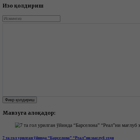
Изоҳ қолдириш
Фикр қолдириш
Мавзуга алоқадор:
7 та гол урилган ўйинда “Барселона” “Реал”ни мағлуб этди