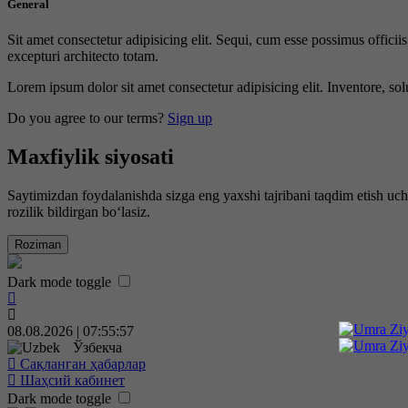
General
Sit amet consectetur adipisicing elit. Sequi, cum esse possimus offici
excepturi architecto totam.
Lorem ipsum dolor sit amet consectetur adipisicing elit. Inventore, sol
Do you agree to our terms?
Sign up
Maxfiylik siyosati
Saytimizdan foydalanishda sizga eng yaxshi tajribani taqdim etish uc
rozilik bildirgan bo‘lasiz.
Roziman
Dark mode toggle
08.08.2026 | 07:55:58
Ўзбекча
Сақланган ҳабарлар
Шаҳсий кабинет
Dark mode toggle