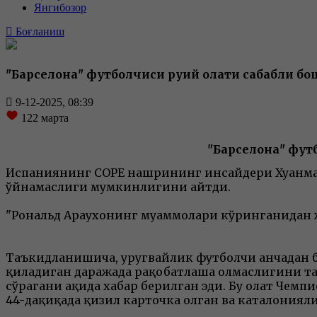
Янгибозор
Боғланиш
"Барселона" футболчиси руҳий ҳолати сабабли 
9-12-2025, 08:39
122
марта
"Барселона" фут
Испаниянинг CОPE нашрининг инсайдери Хуанма К
ўйнамаслиги мумкинлигини айтди.
"Рональд Араухонинг муаммолари кўринганидан жи
Таъкидланишича, уругвайлик футболчи анчадан бе
қиладиган даражада рақобатлаша олмаслигини тан 
сўрагани ҳақида хабар берилган эди. Бу ҳолат Че
44-дақиқада қизил карточка олган ва каталониялик