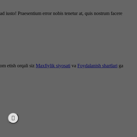
d iusto! Praesentium error nobis tenetur at, quis nostrum facere
om etish orqali siz
Maxfiylik siyosati
va
Foydalanish shartlari
ga