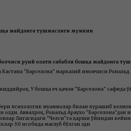
бошқа майдонга тушмаслиги мумкин
болчиси руҳий ҳолати сабабли бошқа майдонга т
астанa "Барселона" марказий ҳимоячиси Рональд А
ддийроқ. У бошқа ҳеч қачон "Барселона" сафида ўй
ри психологик муаммолар билан курашиб келмоқда 
олди. Аввалроқ, Рональд Араухо "Барселона"дан ҳи
мпионлар Лигасидаги "Челси"га қарши ўйиндан кейи
лар 3:0 ҳисобида мағлуб бўлган эди