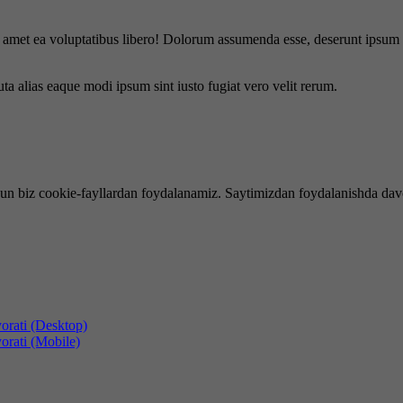
is amet ea voluptatibus libero! Dolorum assumenda esse, deserunt ipsum a
uta alias eaque modi ipsum sint iusto fugiat vero velit rerum.
hun biz cookie-fayllardan foydalanamiz. Saytimizdan foydalanishda dav