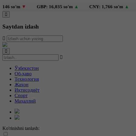
o'm
▼
GBP: 16,035 so'm
▲
CNY: 1,766 so'm
▲
KZT: 
Saytdan izlash
Ўзбекистон
Об-ҳаво
Технология
Жаҳон
Иқтисодиёт
Спорт
Маҳаллий
Ko'rinishni tanlash: