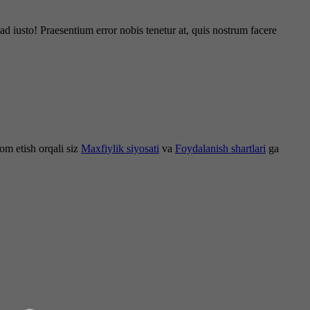
d iusto! Praesentium error nobis tenetur at, quis nostrum facere
om etish orqali siz
Maxfiylik siyosati
va
Foydalanish shartlari
ga