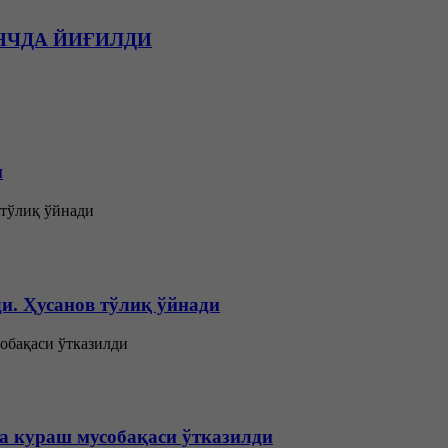
АНЧДА ЙИҒИЛДИ
и
и. Ҳусанов тўлиқ ўйнади
а кураш мусобақаси ўтказилди