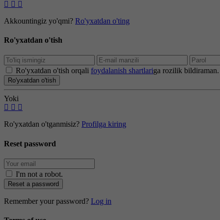
Akkountingiz yo'qmi?
Ro'yxatdan o'ting
Ro'yxatdan o'tish
Ro'yxatdan o'tish orqali
foydalanish shartlari
ga rozilik bildiraman.
Ro'yxatdan o'tish
Yoki
Ro'yxatdan o'tganmisiz?
Profilga kiring
Reset password
I'm not a robot
.
Reset a password
Remember your password?
Log in