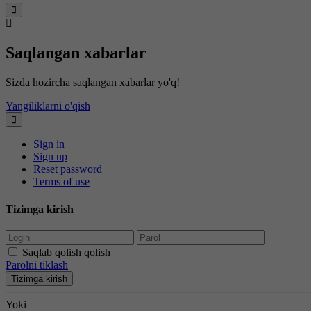
Saqlangan xabarlar
Sizda hozircha saqlangan xabarlar yo'q!
Yangiliklarni o'qish
Sign in
Sign up
Reset password
Terms of use
Tizimga kirish
Saqlab qolish qolish
Parolni tiklash
Tizimga kirish
Yoki