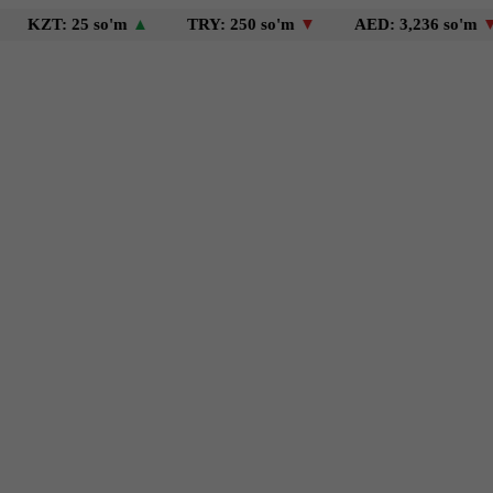
: 25 so'm
▲
TRY: 250 so'm
▼
AED: 3,236 so'm
▼
U