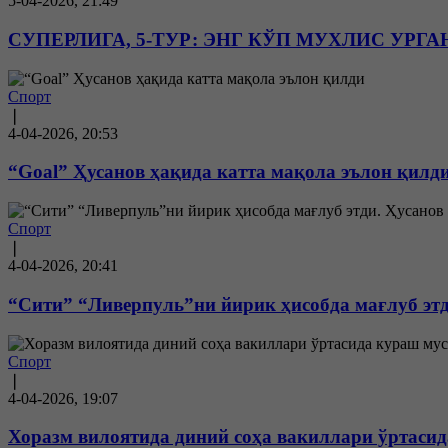
5-04-2026, 21:49
СУПЕРЛИГА, 5-ТУР: ЭНГ КЎП МУХЛИС УРГ
Спорт
❘
4-04-2026, 20:53
“Goal” Ҳусанов ҳақида катта мақола эълон қилд
Спорт
❘
4-04-2026, 20:41
“Сити” “Ливерпуль”ни йирик ҳисобда мағлуб этд
Спорт
❘
4-04-2026, 19:07
Хоразм вилоятида диний соҳа вакиллари ўртасид