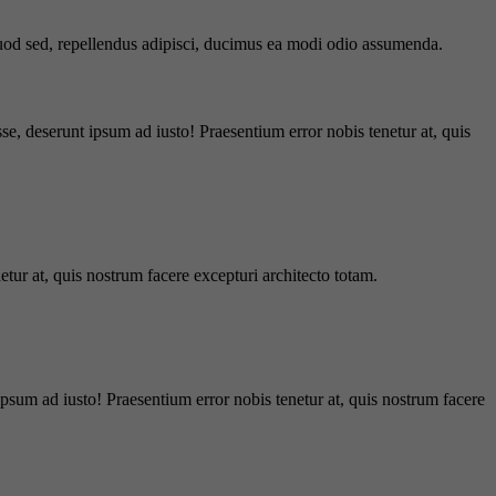
 quod sed, repellendus adipisci, ducimus ea modi odio assumenda.
e, deserunt ipsum ad iusto! Praesentium error nobis tenetur at, quis
tur at, quis nostrum facere excepturi architecto totam.
ipsum ad iusto! Praesentium error nobis tenetur at, quis nostrum facere