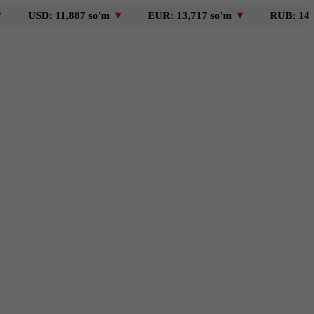
SD: 11,887 so'm
▼
EUR: 13,717 so'm
▼
RUB: 146 so'm