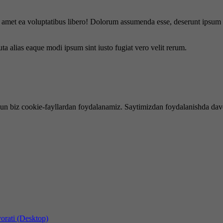
is amet ea voluptatibus libero! Dolorum assumenda esse, deserunt ipsum a
uta alias eaque modi ipsum sint iusto fugiat vero velit rerum.
hun biz cookie-fayllardan foydalanamiz. Saytimizdan foydalanishda dav