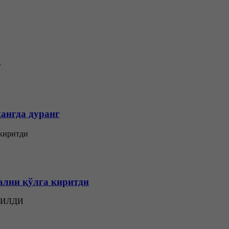
ангда дуранг
ални қўлга киритди