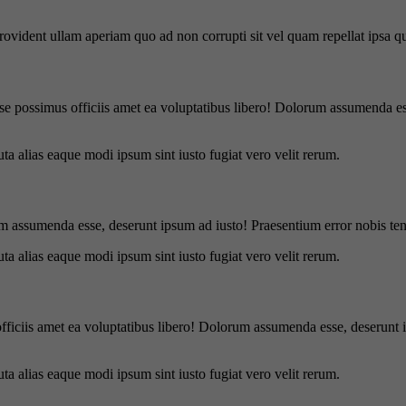
 provident ullam aperiam quo ad non corrupti sit vel quam repellat ipsa
se possimus officiis amet ea voluptatibus libero! Dolorum assumenda ess
uta alias eaque modi ipsum sint iusto fugiat vero velit rerum.
m assumenda esse, deserunt ipsum ad iusto! Praesentium error nobis tene
uta alias eaque modi ipsum sint iusto fugiat vero velit rerum.
officiis amet ea voluptatibus libero! Dolorum assumenda esse, deserunt 
uta alias eaque modi ipsum sint iusto fugiat vero velit rerum.