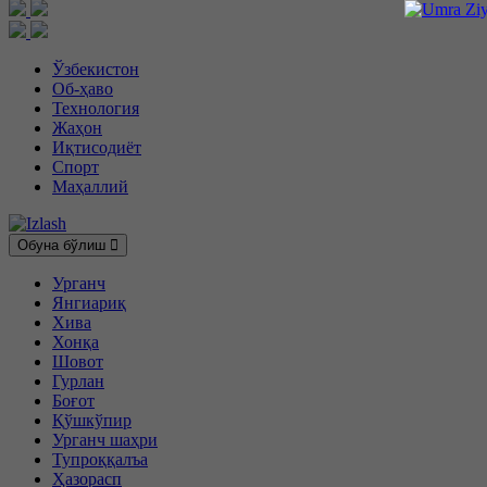
Ўзбекистон
Об-ҳаво
Технология
Жаҳон
Иқтисодиёт
Спорт
Маҳаллий
Обуна бўлиш
Урганч
Янгиариқ
Хива
Хонқа
Шовот
Гурлан
Боғот
Қўшкўпир
Урганч шаҳри
Тупроққалъа
Ҳазорасп