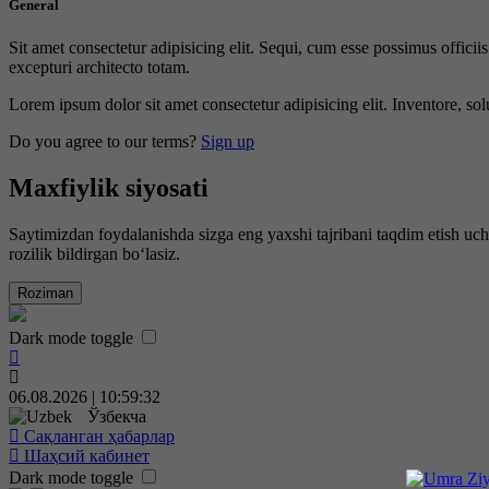
General
Sit amet consectetur adipisicing elit. Sequi, cum esse possimus offici
excepturi architecto totam.
Lorem ipsum dolor sit amet consectetur adipisicing elit. Inventore, sol
Do you agree to our terms?
Sign up
Maxfiylik siyosati
Saytimizdan foydalanishda sizga eng yaxshi tajribani taqdim etish uc
rozilik bildirgan bo‘lasiz.
Roziman
Dark mode toggle
06.08.2026 | 10:59:33
Ўзбекча
Сақланган ҳабарлар
Шаҳсий кабинет
Dark mode toggle