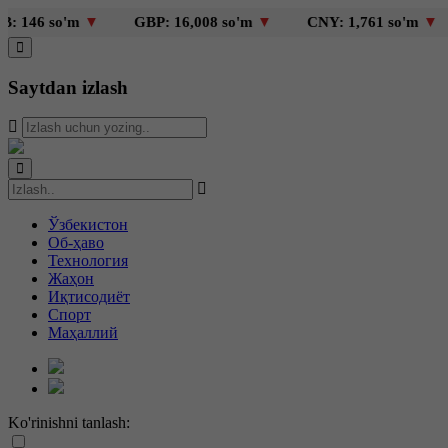
so'm
▼
GBP: 16,008 so'm
▼
CNY: 1,761 so'm
▼
KZT
Saytdan izlash
Ўзбекистон
Об-ҳаво
Технология
Жаҳон
Иқтисодиёт
Спорт
Маҳаллий
Ko'rinishni tanlash: