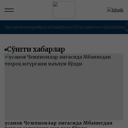
Урганч
Янгиариқ
Хива
Хонқа
Шовот
Гурлан
Боғот
Қўшкўпир
Сўнгги хабарлар
Ҳусанов Чемпионлар лигасида Мбаппедан