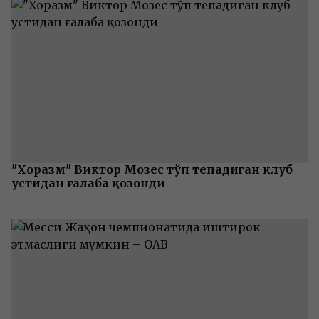
"Хоразм" Виктор Мозес тўп тепадиган клуб
устидан ғалаба қозонди