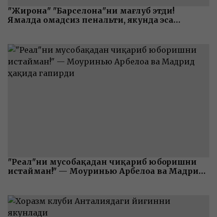
"Жирона" "Барселона"ни мағлуб этди!
Ямалда омадсиз пенальти, якунда эса
муштлашув
"Реал"ни мусобақадан чиқариб юборишни
истайман!" — Моуринью Арбелоа ва Мадрид
ҳақида гапирди