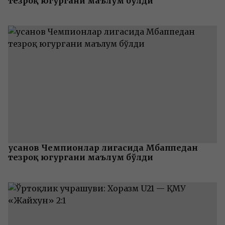
тезроқ югургани маълум бўлди
Ҳусанов Чемпионлар лигасида Мбаппедан
тезроқ югургани маълум бўлди