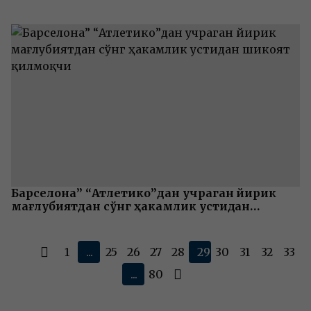
Барселона” “Атлетико”дан учраган йирик
мағлубиятдан сўнг ҳакамлик устидан
шикоят қилмоқчи
1
...
25
26
27
28
29
30
31
32
33
...
80