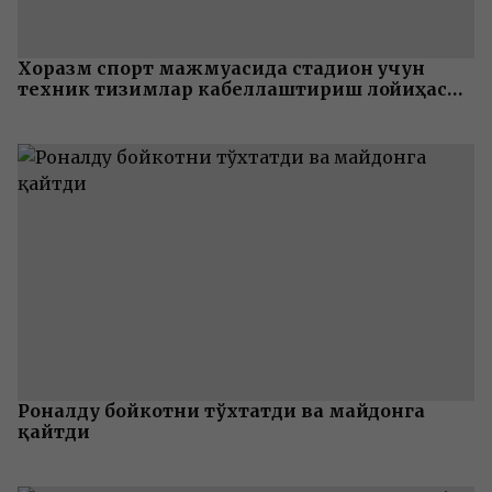
Хоразм спорт мажмуасида стадион учун
техник тизимлар кабеллаштириш лойиҳаси
тайёрланди
Роналду бойкотни тўхтатди ва майдонга
қайтди