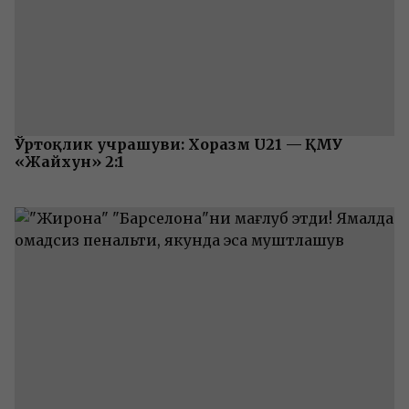
Ўртоқлик учрашуви: Хоразм U21 — ҚМУ
«Жайхун» 2:1