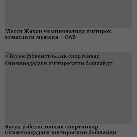
Месси Жаҳон чемпионатида иштирок
этмаслиги мумкин – ОАВ
Бугун ўзбекистонлик спортчилар
Олимпиададаги иштирокини бошлайди