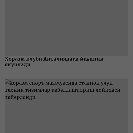
Хоразм клуби Анталиядаги йиғинни
якунлади