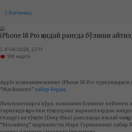
Боғланиш
iPhone 18 Pro қандай рангда бўлиши айти
4-04-2026, 22:11
166
марта
Apple компаниясининг iPhone 18 Pro туркумидаги см
“MacRumors”
хабар берди.
Маълумотларга кўра, компания ўзининг кейинги авло
тарихида қора ёки тўқ кулранг вариантлардан маҳрум
Orange) ва тўқ кўк (Deep Blue) рангларда ишлаб чиқар
“Bloomberg” журналисти Марк Гурманнинг хабар бер
корпус рангини синовдан ўтказмоқда.