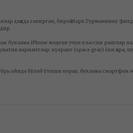
ялар ҳақида гапирган, бироқ Марк Гурманнинг фик
дир.
ажак буклама iPhone модели учун классик ранглар
рватив вариантлар: кулранг (space gray) ёки қора, 
ябрь ойида бўлиб ўтиши керак, буклама смартфон э