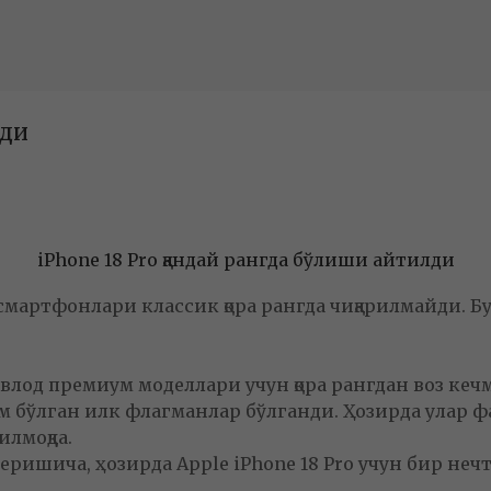
лди
iPhone 18 Pro қандай рангда бўлиши айтилди
артфонлари классик қора рангда чиқарилмайди. Бу ҳа
д премиум моделлари учун қора рангдан воз кечмоқда
 бўлган илк флагманлар бўлганди. Ҳозирда улар фақат
илмоқда.
ишича, ҳозирда Apple iPhone 18 Pro учун бир нечт