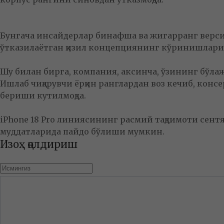
Бунгача инсайдерлар бинафша ва жигарранг верси
ўтказилаётган қизил концепциянинг кўринишлари
Шу билан бирга, компания, аксинча, ўзининг бўл
Ишлаб чиқарувчи ёрқин ранглардан воз кечиб, консе
бериши кутилмоқда.
iPhone 18 Pro линиясининг расмий тақдимоти сент
муддатларида пайдо бўлиши мумкин.
Изоҳ қолдириш