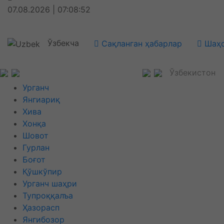
07.08.2026 | 07:08:52
Ўзбекча
Сақланган ҳабарлар
Шаҳс
Ўзбекистон
Урганч
Янгиариқ
Хива
Хонқа
Шовот
Гурлан
Боғот
Қўшкўпир
Урганч шаҳри
Тупроққалъа
Ҳазорасп
Янгибозор