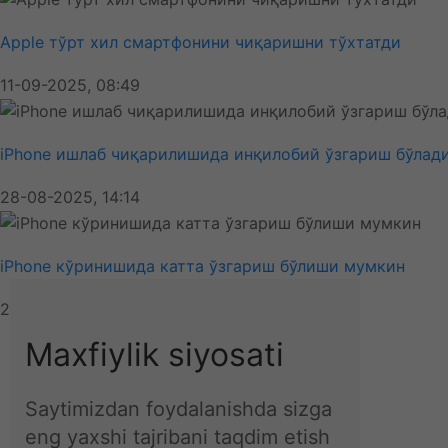
Apple тўрт хил смартфонини чиқаришни тўхтатди
11-09-2025, 08:49
iPhone ишлаб чиқарилишида инқилобий ўзгариш бўлади
28-08-2025, 14:14
iPhone кўринишида катта ўзгариш бўлиши мумкин
25-03-2026, 12:16
Ўзбекистон
Maxfiylik siyosati
Об-ҳаво
Технология
Жаҳон
Saytimizdan foydalanishda sizga
Иқтисодиёт
eng yaxshi tajribani taqdim etish