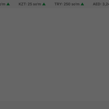
▲
KZT: 25 so'm
▲
TRY: 250 so'm
▲
AED: 3,244 s
n
up
 password
 of use