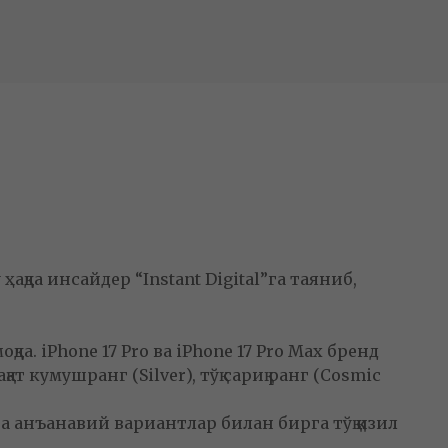
қда инсайдер “Instant Digital”га таяниб,
. iPhone 17 Pro ва iPhone 17 Pro Max бренд
 кумушранг (Silver), тўқ сариқ ранг (Cosmic
а анъанавий вариантлар билан бирга тўқ қизил