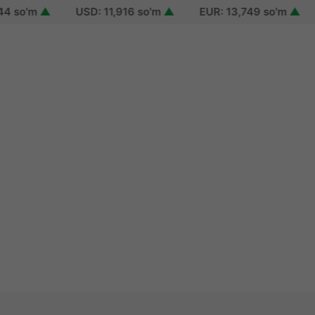
o'm
▲
USD: 11,916 so'm
▲
EUR: 13,749 so'm
▲
RU