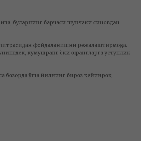
рича, буларнинг барчаси шунчаки синовдан
 палитрасидан фойдаланишни режалаштирмоқда.
шунингдек, кумушранг ёки оқ рангларга устунлик
са бозорда ўша йилнинг бироз кейинроқ