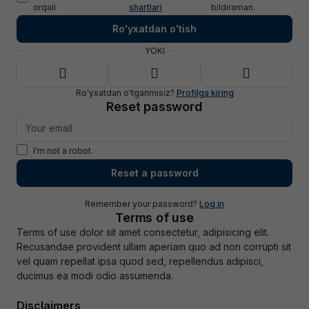
orqali
shartlari
bildiraman.
Ro'yxatdan o'tish
YOKI
Ro'yxatdan o'tganmisiz?
Profilga kiring
Reset password
I'm not a robot
.
Reset a password
Remember your password?
Log in
Terms of use
Terms of use dolor sit amet consectetur, adipisicing elit.
Recusandae provident ullam aperiam quo ad non corrupti sit
vel quam repellat ipsa quod sed, repellendus adipisci,
ducimus ea modi odio assumenda.
Disclaimers