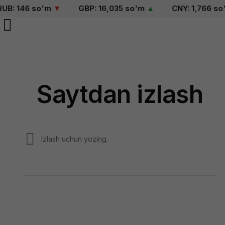
: 146 so'm
▼
GBP: 16,035 so'm
▲
CNY: 1,766 so'm
Saytdan izlash