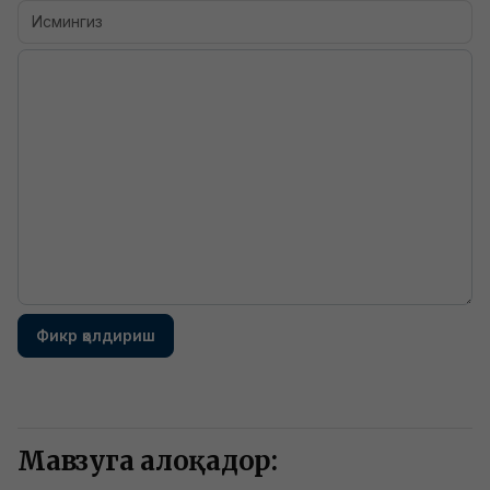
Фикр қолдириш
Мавзуга алоқадор: