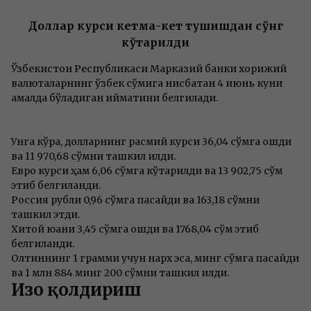
Доллар курси кетма-кет тушишдан сўнг
кўтарилди
Ўзбекистон Республикаси Марказий банки хорижий
валюталарнинг ўзбек сўмига нисбатан 4 июнь куни
амалда бўладиган қийматини белгилади.
Унга кўра, долларнинг расмий курси 36,04 сўмга ошди
ва 11 970,68 сўмни ташкил қилди.
Евро курси ҳам 6,06 сўмга кўтарилди ва 13 902,75 сўм
этиб белгиланди.
Россия рубли 0,96 сўмга пасайди ва 163,18 сўмни
ташкил этди.
Хитой юани 3,45 сўмга ошди ва 1768,04 сўм этиб
белгиланди.
Олтиннинг 1 грамми учун нарх эса, минг сўмга пасайди
ва 1 млн 884 минг 200 сўмни ташкил қилди.
Изоҳ қолдириш