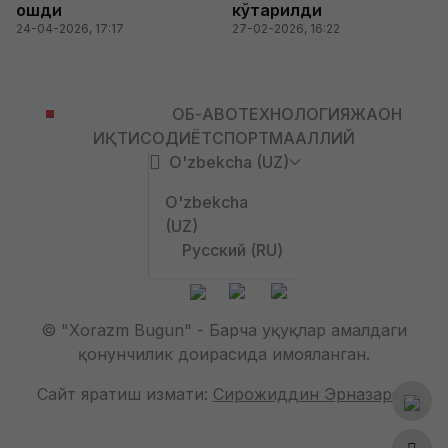
ошди
кўтарилди
24-04-2026, 17:17
27-02-2026, 16:22
ЎЗБЕКИСТОН
ОБ-ҲАВО
ТЕХНОЛОГИЯ
ЖАҲОН
ИҚТИСОДИЁТ
СПОРТ
МАҲАЛЛИЙ
O'zbekcha (UZ)
O'zbekcha
(UZ)
Русский (RU)
© "Xorazm Bugun" - Барча ҳуқуқлар амалдаги
қонунчилик доирасида ҳимояланган.
Сайт яратиш ҳизмати:
Сирожиддин Эрназаров