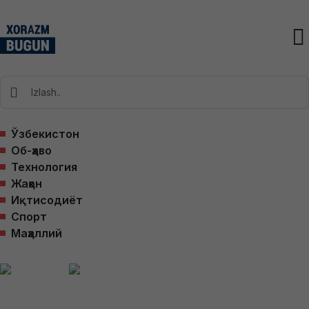
Ўзбекистон
Об-ҳаво
Технология
Жаҳон
Иқтисодиёт
Спорт
Маҳаллий