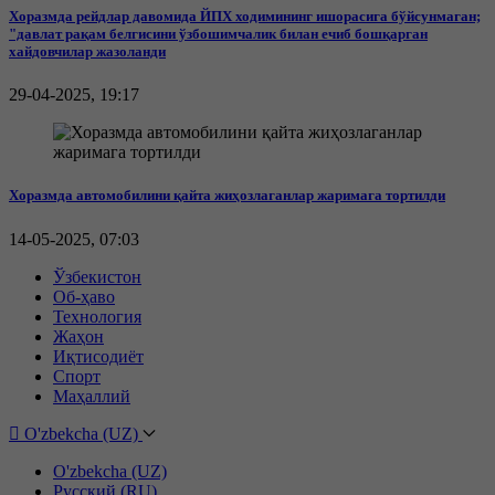
Хоразмда рейдлар давомида ЙПХ ходимининг ишорасига бўйсунмаган;
"давлат рақам белгисини ўзбошимчалик билан ечиб бошқарган
хайдовчилар жазоланди
29-04-2025, 19:17
Хоразмда автомобилини қайта жиҳозлаганлар жаримага тортилди
14-05-2025, 07:03
Ўзбекистон
Об-ҳаво
Технология
Жаҳон
Иқтисодиёт
Спорт
Маҳаллий
O'zbekcha (UZ)
O'zbekcha (UZ)
Русский (RU)