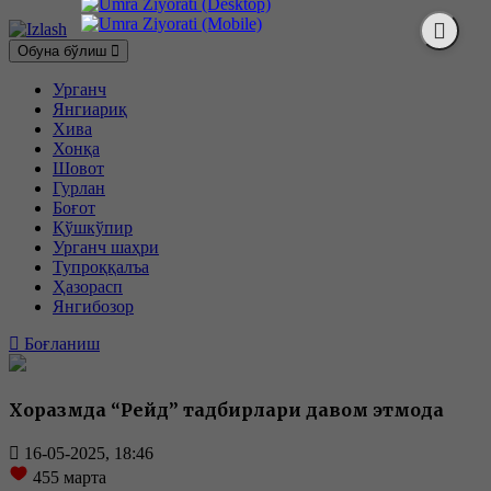
Обуна бўлиш
Урганч
Янгиариқ
Хива
Хонқа
Шовот
Гурлан
Боғот
Қўшкўпир
Урганч шаҳри
Тупроққалъа
Ҳазорасп
Янгибозор
Боғланиш
Хоразмда “Рейд” тадбирлари давом этмоқда
16-05-2025, 18:46
455
марта