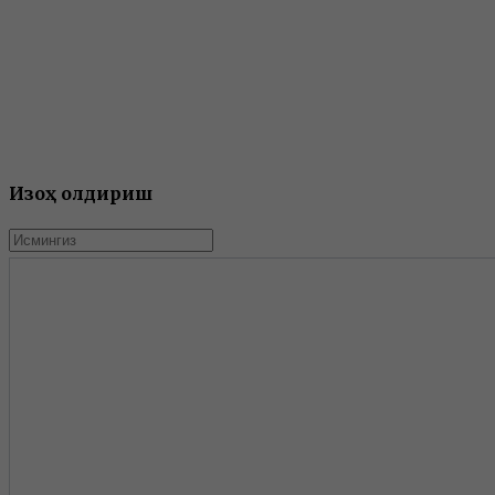
Изоҳ қолдириш