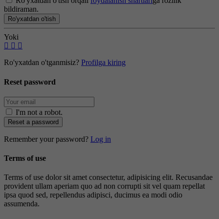
Ro'yxatdan o'tish orqali
foydalanish shartlari
ga rozilik
bildiraman.
Ro'yxatdan o'tish
Yoki
Ro'yxatdan o'tganmisiz?
Profilga kiring
Reset password
I'm not a robot
.
Reset a password
Remember your password?
Log in
Terms of use
Terms of use dolor sit amet consectetur, adipisicing elit. Recusandae
provident ullam aperiam quo ad non corrupti sit vel quam repellat
ipsa quod sed, repellendus adipisci, ducimus ea modi odio
assumenda.