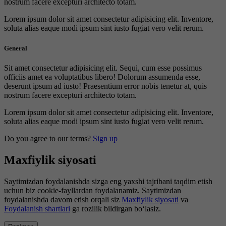
nostrum facere excepturi architecto totam.
Lorem ipsum dolor sit amet consectetur adipisicing elit. Inventore,
soluta alias eaque modi ipsum sint iusto fugiat vero velit rerum.
General
Sit amet consectetur adipisicing elit. Sequi, cum esse possimus
officiis amet ea voluptatibus libero! Dolorum assumenda esse,
deserunt ipsum ad iusto! Praesentium error nobis tenetur at, quis
nostrum facere excepturi architecto totam.
Lorem ipsum dolor sit amet consectetur adipisicing elit. Inventore,
soluta alias eaque modi ipsum sint iusto fugiat vero velit rerum.
Do you agree to our terms?
Sign up
Maxfiylik siyosati
Saytimizdan foydalanishda sizga eng yaxshi tajribani taqdim etish
uchun biz cookie-fayllardan foydalanamiz. Saytimizdan
foydalanishda davom etish orqali siz
Maxfiylik siyosati
va
Foydalanish shartlari
ga rozilik bildirgan bo‘lasiz.