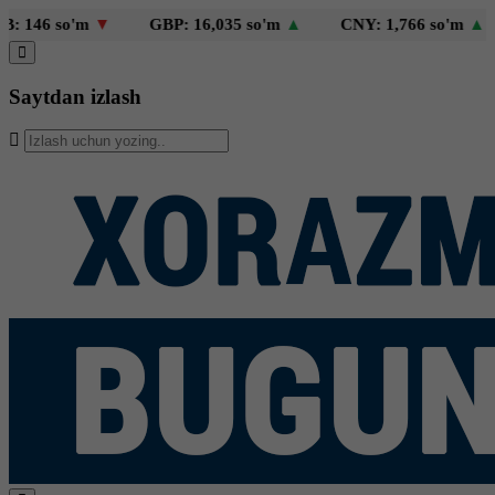
146 so'm
▼
GBP: 16,035 so'm
▲
CNY: 1,766 so'm
▲
Saytdan izlash