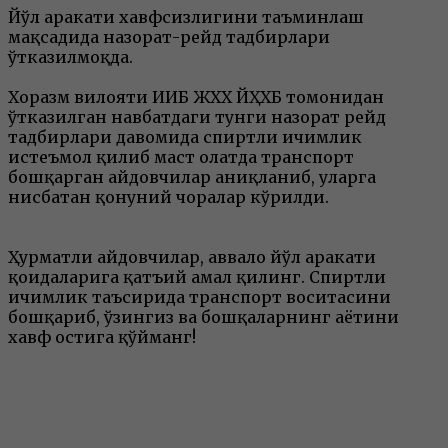
Йўл ҳаракати хавфсизлигини таъминлаш
мақсадида назорат-рейд тадбирлари
ўтказилмоқда.
Хоразм вилояти ИИБ ЖХХ ЙҲХБ томонидан
ўтказилган навбатдаги тунги назорат рейд
тадбирлари давомида спиртли ичимлик
истеъмол қилиб маст ҳолатда транспорт
бошқарган ҳайдовчилар аниқланиб, уларга
нисбатан қонуний чоралар кўрилди.
Ҳурматли ҳайдовчилар, аввало йўл ҳаракати
қоидаларига қатъий амал қилинг. Спиртли
ичимлик таъсирида транспорт воситасини
бошқариб, ўзингиз ва бошқаларнинг ҳаётини
хавф остига қўйманг!