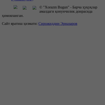
© "Xorazm Bugun" - Барча ҳуқуқлар
амалдаги қонунчилик доирасида
ҳимояланган.
Сайт яратиш ҳизмати:
Сирожиддин Эрназаров