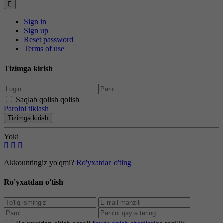
Sign in
Sign up
Reset password
Terms of use
Tizimga kirish
Saqlab qolish qolish
Parolni tiklash
Tizimga kirish
Yoki
Akkountingiz yo'qmi?
Ro'yxatdan o'ting
Ro'yxatdan o'tish