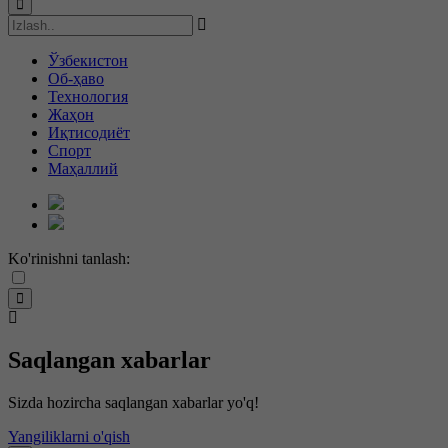
Ўзбекистон
Об-ҳаво
Технология
Жаҳон
Иқтисодиёт
Спорт
Маҳаллий
Ko'rinishni tanlash:
Saqlangan xabarlar
Sizda hozircha saqlangan xabarlar yo'q!
Yangiliklarni o'qish