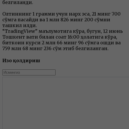
белгиланди.
Олтиннинг 1 грамми учун нарх эса, 21 минг 700
сўмга пасайди ва 1 млн 826 минг 200 сўмни
ташкил қилди.
“TradingView” маълумотига кўра, бугун, 12 июнь
Тошкент вақти билан соат 16:00 ҳолатига кўра,
биткоин курси 2 млн 66 минг 96 сўмга ошди ва
759 млн 68 минг 236 сўм этиб белгиланган.
Изоҳ қолдириш