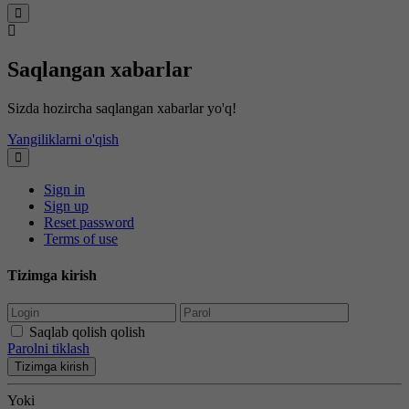
Saqlangan xabarlar
Sizda hozircha saqlangan xabarlar yo'q!
Yangiliklarni o'qish
Sign in
Sign up
Reset password
Terms of use
Tizimga kirish
Saqlab qolish qolish
Parolni tiklash
Tizimga kirish
Yoki