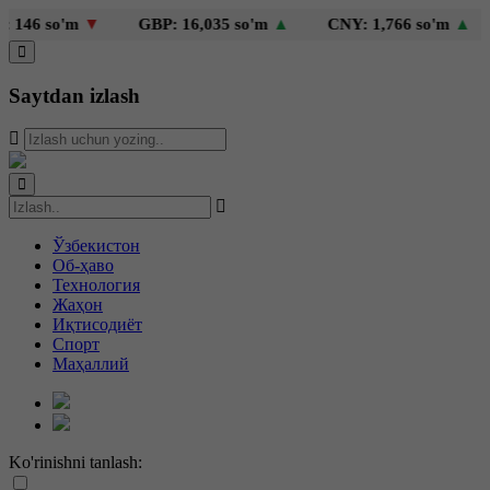
46 so'm
▼
GBP: 16,035 so'm
▲
CNY: 1,766 so'm
▲
Saytdan izlash
Ўзбекистон
Об-ҳаво
Технология
Жаҳон
Иқтисодиёт
Спорт
Маҳаллий
Ko'rinishni tanlash: