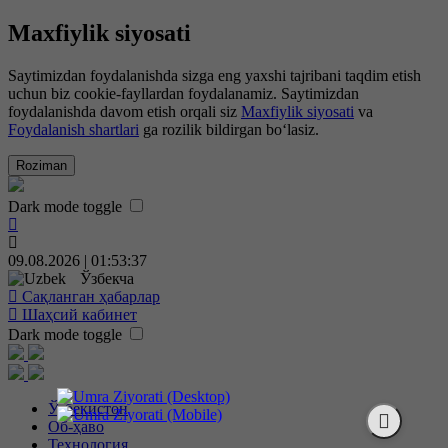
Maxfiylik siyosati
Saytimizdan foydalanishda sizga eng yaxshi tajribani taqdim etish
uchun biz cookie-fayllardan foydalanamiz. Saytimizdan
foydalanishda davom etish orqali siz
Maxfiylik siyosati
va
Foydalanish shartlari
ga rozilik bildirgan bo‘lasiz.
Roziman
Dark mode toggle
09.08.2026 | 01:53:38
Ўзбекча
Сақланган ҳабарлар
Шаҳсий кабинет
Dark mode toggle
Ўзбекистон
Об-ҳаво
Технология