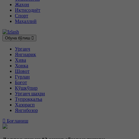
Жаҳон
Иқтисодиёт
Спорт
Маҳаллий
Обуна бўлиш
Урганч
Янгиариқ
Хива
Хонқа
Шовот
Гурлан
Боғот
Қўшкўпир
Урганч шаҳри
Тупроққалъа
Ҳазорасп
Янгибозор
Боғланиш