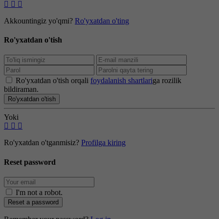
Akkountingiz yo'qmi?
Ro'yxatdan o'ting
Ro'yxatdan o'tish
Ro'yxatdan o'tish orqali
foydalanish shartlari
ga rozilik
bildiraman.
Ro'yxatdan o'tish
Yoki
Ro'yxatdan o'tganmisiz?
Profilga kiring
Reset password
I'm not a robot
.
Reset a password