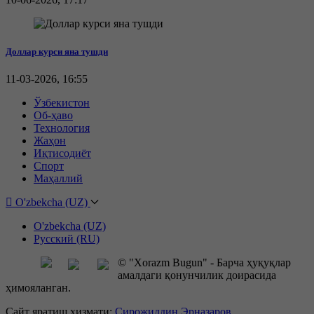
Доллар курси яна тушди
11-03-2026, 16:55
Ўзбекистон
Об-ҳаво
Технология
Жаҳон
Иқтисодиёт
Спорт
Маҳаллий
O'zbekcha (UZ)
O'zbekcha (UZ)
Русский (RU)
© "Xorazm Bugun" - Барча ҳуқуқлар
амалдаги қонунчилик доирасида
ҳимояланган.
Сайт яратиш ҳизмати:
Сирожиддин Эрназаров