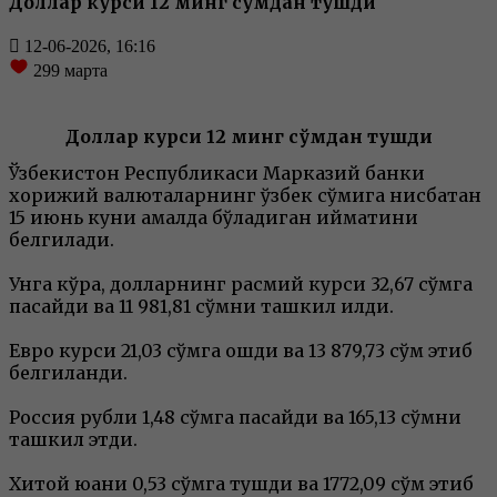
Доллар курси 12 минг сўмдан тушди
12-06-2026, 16:16
299
марта
Доллар курси 12 минг сўмдан тушди
Ўзбекистон Республикаси Марказий банки
хорижий валюталарнинг ўзбек сўмига нисбатан
15 июнь куни амалда бўладиган қийматини
белгилади.
Унга кўра, долларнинг расмий курси 32,67 сўмга
пасайди ва 11 981,81 сўмни ташкил қилди.
Евро курси 21,03 сўмга ошди ва 13 879,73 сўм этиб
белгиланди.
Россия рубли 1,48 сўмга пасайди ва 165,13 сўмни
ташкил этди.
Хитой юани 0,53 сўмга тушди ва 1772,09 сўм этиб