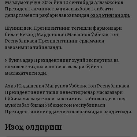
Маълумот учун, 2024 йил 30 сентябрда Алламжонов
Президент администрацияси ахборот сиёсати
департаменти раҳбари лавозимидан
озод этилган эди.
Шунингдек, Президентнинг тегишли фармонлари
билан Бекзод Мардонович Мавлонов Ўзбекистон
Республикаси Президентининг ёрдамчиси
лавозимига тайинланди.
У бунга қадар Президентнинг ҳуқуқий экспертиза ва
комплекс таҳлил қилиш масалалари бўйича
маслаҳатчиси эди.
Азиз Юлдашевич Магрупов Ўзбекистон Республикаси
Президентининг ташқи инвестициялар масалалари
бўйича маслаҳатчиси лавозимига тайинланди ва шу
муносабат билан Ўзбекистон Республикаси
Президентининг ёрдамчиси лавозимидан озод этилди.
Изоҳ қолдириш