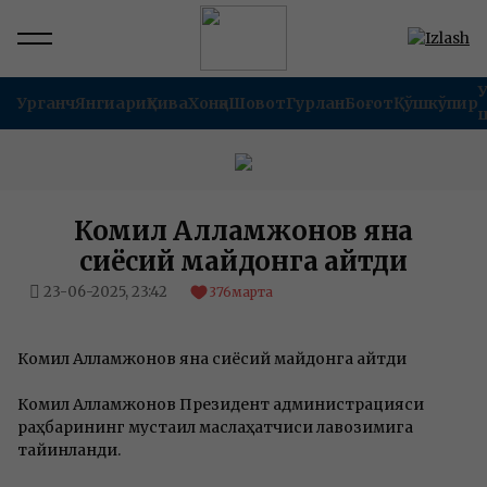
Урганч
Янгиариқ
Хива
Хонқа
Шовот
Гурлан
Боғот
Қўшкўпир
Комил Алламжонов яна
сиёсий майдонга қайтди
23-06-2025, 23:42
376
марта
Комил Алламжонов яна сиёсий майдонга қайтди
Комил Алламжонов Президент администрацияси
раҳбарининг мустақил маслаҳатчиси лавозимига
тайинланди.