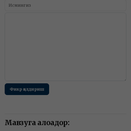
Фикр қолдириш
Мавзуга алоқадор: