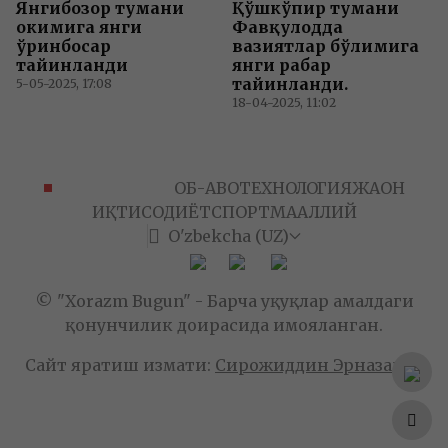
Янгибозор тумани
Қўшкўпир тумани
ҳокимига янги
Фавқулодда
ўринбосар
вазиятлар бўлимига
тайинланди
янги раҳбар
тайинланди.
5-05-2025, 17:08
18-04-2025, 11:02
ЎЗБЕКИСТОН
ОБ-ҲАВО
ТЕХНОЛОГИЯ
ЖАҲОН
ИҚТИСОДИЁТ
СПОРТ
МАҲАЛЛИЙ
O'zbekcha (UZ)
© "Xorazm Bugun" - Барча ҳуқуқлар амалдаги
қонунчилик доирасида ҳимояланган.
Сайт яратиш ҳизмати:
Сирожиддин Эрназаров
Dark