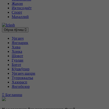
Жаҳон
Иқтисодиёт
Спорт
Маҳаллий
Обуна бўлиш
Урганч
Янгиариқ
Хива
Хонқа
Шовот
Гурлан
Боғот
Қўшкўпир
Урганч шаҳри
Тупроққалъа
Ҳазорасп
Янгибозор
Боғланиш