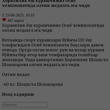
Хоразмлик ёш курашчимиз Осиё
чемпионатида олтин медалга эга чиқди
25-06-2025, 16:19
467
марта
Хоразмлик ёш курашчимиз Осиё чемпионатида
олтин медалга эга чиқди
Ветнамда спорт курашлари бўйича U17 ёш
тоифасидаги Осиё чемпионати баҳслари давом
этмоқда. Ортда қолган юнон-рум ва қизлар кураши
бўйича бир қатор вазн тоифаларида ғолиблар
аниқланди. Унда ҳамюртимиз Хоразмлик Шохиста
Шоназарова олтин медалга эга чиқди.
Олтин медал:
-40 кг: Шоҳиста Шоназарова
Изоҳ қолдириш