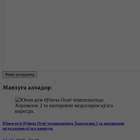
Фикр қолдириш
Мавзуга алоқадор:
Юнон-рум бўйича Осиё чемпионатида Хоразмлик 2 та иштирокчи
медалларни қўлга киритди.