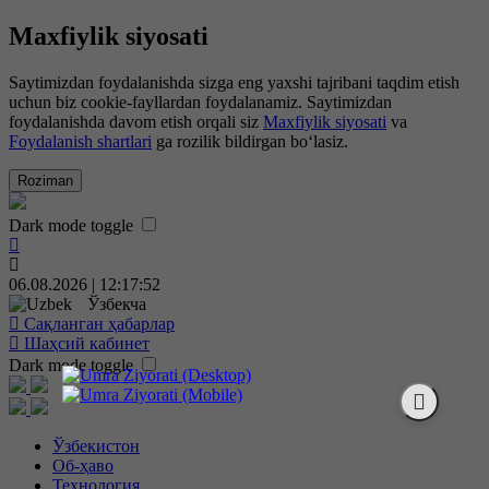
Maxfiylik siyosati
Saytimizdan foydalanishda sizga eng yaxshi tajribani taqdim etish
uchun biz cookie-fayllardan foydalanamiz. Saytimizdan
foydalanishda davom etish orqali siz
Maxfiylik siyosati
va
Foydalanish shartlari
ga rozilik bildirgan bo‘lasiz.
Roziman
Dark mode toggle
06.08.2026 | 12:17:52
Ўзбекча
Сақланган ҳабарлар
Шаҳсий кабинет
Dark mode toggle
Ўзбекистон
Об-ҳаво
Технология