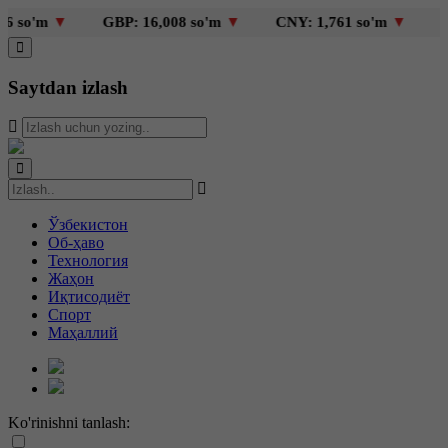
so'm
▼
GBP: 16,008 so'm
▼
CNY: 1,761 so'm
▼
KZT
Saytdan izlash
Ўзбекистон
Об-ҳаво
Технология
Жаҳон
Иқтисодиёт
Спорт
Маҳаллий
Ko'rinishni tanlash: