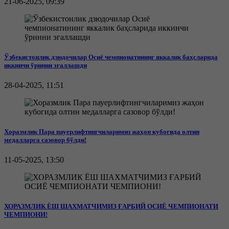
21-06-2025, 09:39
Ўзбекистонлик дзюдочилар Осиё чемпионатининг яккалик баҳсларида
иккинчи ўринни эгаллашди
28-04-2025, 11:51
Хоразмлик Пара пауерлифтингчиларимиз жаҳон кубогида олтин
медалларга сазовор бўлди!
11-05-2025, 13:50
ХОРАЗМЛИК ЁШ ШАХМАТЧИМИЗ ҒАРБИЙ ОСИЁ ЧЕМПИОНАТИ
ЧЕМПИОНИ!