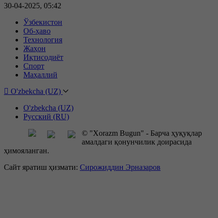
30-04-2025, 05:42
Ўзбекистон
Об-ҳаво
Технология
Жаҳон
Иқтисодиёт
Спорт
Маҳаллий
O'zbekcha (UZ)
O'zbekcha (UZ)
Русский (RU)
© "Xorazm Bugun" - Барча ҳуқуқлар
амалдаги қонунчилик доирасида
ҳимояланган.
Сайт яратиш ҳизмати:
Сирожиддин Эрназаров