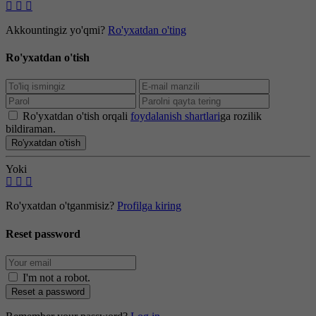
Akkountingiz yo'qmi?
Ro'yxatdan o'ting
Ro'yxatdan o'tish
Ro'yxatdan o'tish orqali
foydalanish shartlari
ga rozilik
bildiraman.
Ro'yxatdan o'tish
Yoki
Ro'yxatdan o'tganmisiz?
Profilga kiring
Reset password
I'm not a robot
.
Reset a password