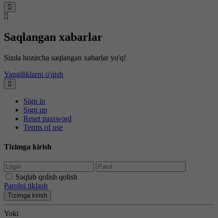
Saqlangan xabarlar
Sizda hozircha saqlangan xabarlar yo'q!
Yangiliklarni o'qish
Sign in
Sign up
Reset password
Terms of use
Tizimga kirish
Saqlab qolish qolish
Parolni tiklash
Tizimga kirish
Yoki