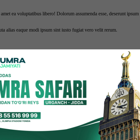
is amet ea voluptatibus libero! Dolorum assumenda esse, deserunt ipsum a
uta alias eaque modi ipsum sint iusto fugiat vero velit rerum.
hun biz cookie-fayllardan foydalanamiz. Saytimizdan foydalanishda dav