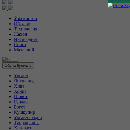
Ўзбекистон
Об-ҳаво
Технология
Жаҳон
Иқтисодиёт
Спорт
Маҳаллий
Обуна бўлиш
Урганч
Янгиариқ
Хива
Хонқа
Шовот
Гурлан
Боғот
Қўшкўпир
Урганч шаҳри
Тупроққалъа
Ҳазорасп