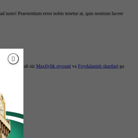
d iusto! Praesentium error nobis tenetur at, quis nostrum facere
om etish orqali siz
Maxfiylik siyosati
va
Foydalanish shartlari
ga