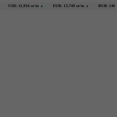
D: 11,916 so'm
▲
EUR: 13,749 so'm
▲
RUB: 146 so'm
▼