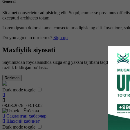
General
Sit amet consectetur adipisicing elit. Sequi, cum esse possimus offici
excepturi architecto totam.
Lorem ipsum dolor sit amet consectetur adipisicing elit. Inventore, sol
Do you agree to our terms?
Sign up
Maxfiylik siyosati
Saytimizdan foydalanishda sizga eng yaxshi tajribani taqdim etish uc
rozilik bildirgan bo‘lasiz.
Roziman
Dark mode toggle
08.08.2026 | 03:13:03
Ўзбекча
Сақланган ҳабарлар
Шаҳсий кабинет
Dark mode toggle