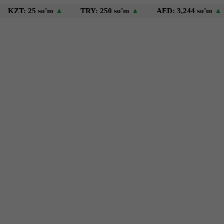
 25 so'm
▲
TRY: 250 so'm
▲
AED: 3,244 so'm
▲
US