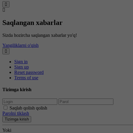
Saqlangan xabarlar
Sizda hozircha saqlangan xabarlar yo'q!
Yangiliklarni o'qish
Sign in
Sign up
Reset password
Terms of use
Tizimga kirish
Saqlab qolish qolish
Parolni tiklash
Tizimga kirish
Yoki