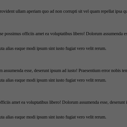
 provident ullam aperiam quo ad non corrupti sit vel quam repellat ipsa
se possimus officiis amet ea voluptatibus libero! Dolorum assumenda ess
uta alias eaque modi ipsum sint iusto fugiat vero velit rerum.
m assumenda esse, deserunt ipsum ad iusto! Praesentium error nobis tene
uta alias eaque modi ipsum sint iusto fugiat vero velit rerum.
officiis amet ea voluptatibus libero! Dolorum assumenda esse, deserunt 
uta alias eaque modi ipsum sint iusto fugiat vero velit rerum.