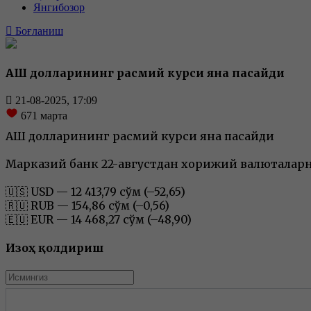
Янгибозор
Боғланиш
АҚШ долларининг расмий курси яна пасайди
21-08-2025, 17:09
671
марта
АҚШ долларининг расмий курси яна пасайди
Марказий банк 22-августдан хорижий валюталарн
🇺🇸 USD — 12 413,79 сўм (–52,65)
🇷🇺 RUB — 154,86 сўм (–0,56)
🇪🇺 EUR — 14 468,27 сўм (–48,90)
Изоҳ қолдириш