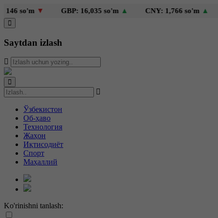
o'm
▼
GBP: 16,035 so'm
▲
CNY: 1,766 so'm
▲
KZT:
Saytdan izlash
Ўзбекистон
Об-ҳаво
Технология
Жаҳон
Иқтисодиёт
Спорт
Маҳаллий
Ko'rinishni tanlash: