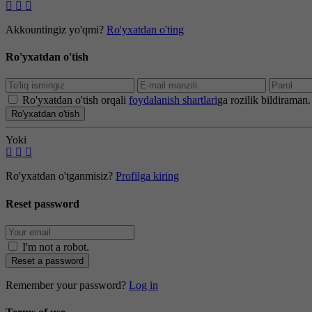
Akkountingiz yo'qmi?
Ro'yxatdan o'ting
Ro'yxatdan o'tish
Ro'yxatdan o'tish orqali
foydalanish shartlari
ga rozilik bildiraman.
Ro'yxatdan o'tish
Yoki
Ro'yxatdan o'tganmisiz?
Profilga kiring
Reset password
I'm not a robot
.
Reset a password
Remember your password?
Log in