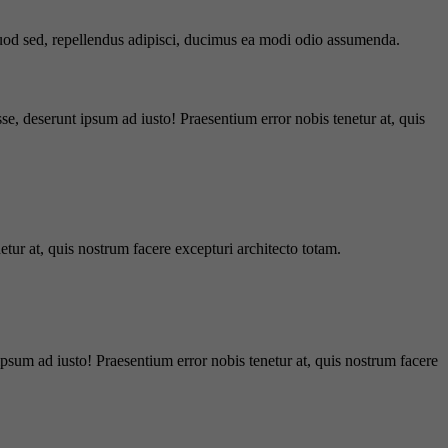
 quod sed, repellendus adipisci, ducimus ea modi odio assumenda.
e, deserunt ipsum ad iusto! Praesentium error nobis tenetur at, quis
tur at, quis nostrum facere excepturi architecto totam.
ipsum ad iusto! Praesentium error nobis tenetur at, quis nostrum facere