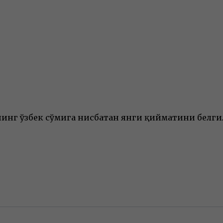
инг ўзбек сўмига нисбатан янги қийматини белги