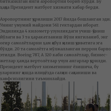
битказилган янги аэропортни бориб кўрди. Бу
ҳақда Президент матбуот хизмати хабар берди.
Аэропортнинг қурилиши 2017 йилда бошланган эди.
Унинг умумий майдони 561 гектардан иборат.
Эндиликда 4 километр узунликдаги учиш-қўниш
йўлаги ва 3 та ҳаракатланиш йўли янгиланиб, энг
оғир самолётларни ҳам қабул қилиш қувватига эга
бўлди. 20 та самолётга мўлжалланган перрон барпо
этилди. Boeing 787, А 320 каби самолётлар, бизнес-
жетлар ҳамда вертолётлар учун ангарлар қурилди.
Президент матбуот хизматининг ёзишича, бу
уларнинг қишда илиқ, ёзда салқин сақланиши ва
хавфсизлигини таъминлайди.