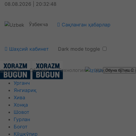
08.08.2026 | 20:32:48
Ўзбекча
Сақланган ҳабарлар
Шаҳсий кабинет
Dark mode toggle
бекистон
Об-ҳаво
Технология
Жаҳон
Иқтис
Обуна бўлиш
Урганч
Янгиариқ
Хива
Хонқа
Шовот
Гурлан
Боғот
Қўшкўпир