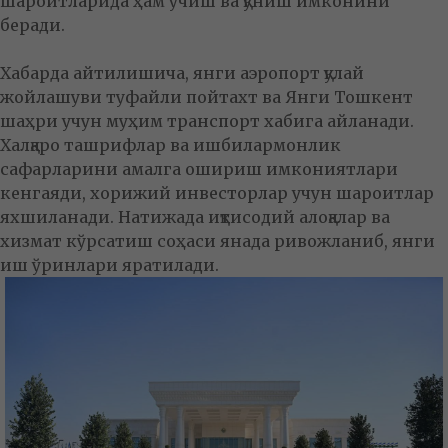
шароитларида ҳам учиш ва қўниш имконини
беради.
Хабарда айтилишича, янги аэропорт қулай
жойлашуви туфайли пойтахт ва Янги Тошкент
шаҳри учун муҳим транспорт хабига айланади.
Халқаро ташрифлар ва ишбилармонлик
сафарларини амалга ошириш имкониятлари
кенгаяди, хорижий инвесторлар учун шароитлар
яхшиланади. Натижада иқтисодий алоқалар ва
хизмат кўрсатиш соҳаси янада ривожланиб, янги
иш ўринлари яратилади.