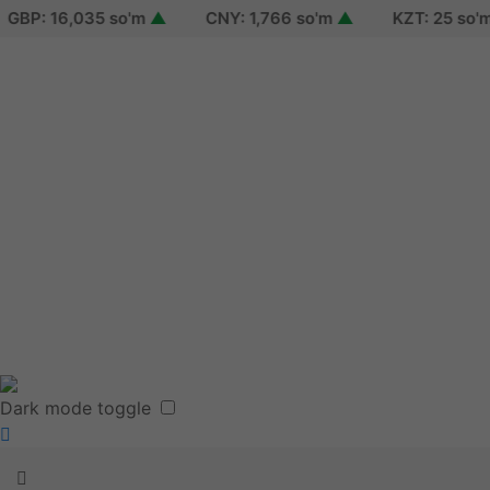
: 16,035 so'm
▲
CNY: 1,766 so'm
▲
KZT: 25 so'm
▲
Sign in
Sign up
Reset password
Terms of use
Dark mode toggle