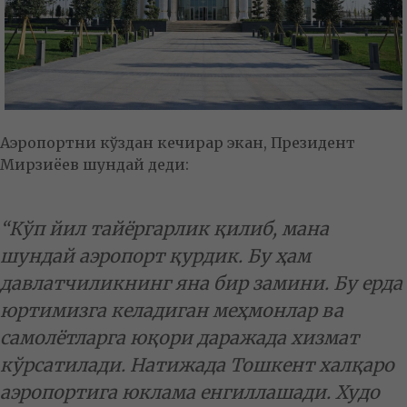
Аэропортни кўздан кечирар экан, Президент
Мирзиёев шундай деди:
“Кўп йил тайёргарлик қилиб, мана
шундай аэропорт қурдик. Бу ҳам
давлатчиликнинг яна бир замини. Бу ерда
юртимизга келадиган меҳмонлар ва
самолётларга юқори даражада хизмат
кўрсатилади. Натижада Тошкент халқаро
аэропортига юклама енгиллашади. Худо