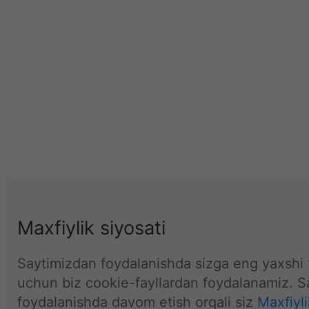
Maxfiylik siyosati
Saytimizdan foydalanishda sizga eng yaxshi t
uchun biz cookie-fayllardan foydalanamiz. S
foydalanishda davom etish orqali siz
Maxfiyli