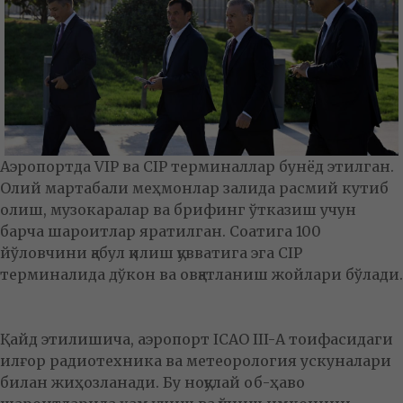
Аэропортда VIP ва CIP терминаллар бунёд этилган.
Олий мартабали меҳмонлар залида расмий кутиб
олиш, музокаралар ва брифинг ўтказиш учун
барча шароитлар яратилган. Соатига 100
йўловчини қабул қилиш қувватига эга CIP
терминалида дўкон ва овқатланиш жойлари бўлади.
Қайд этилишича, аэропорт ICAO III-А тоифасидаги
илғор радиотехника ва метеорология ускуналари
билан жиҳозланади. Бу ноқулай об-ҳаво