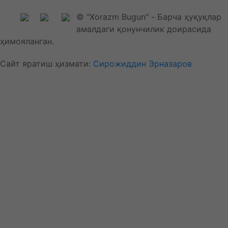
© "Xorazm Bugun" - Барча ҳуқуқлар
амалдаги қонунчилик доирасида
ҳимояланган.
Сайт яратиш ҳизмати:
Сирожиддин Эрназаров