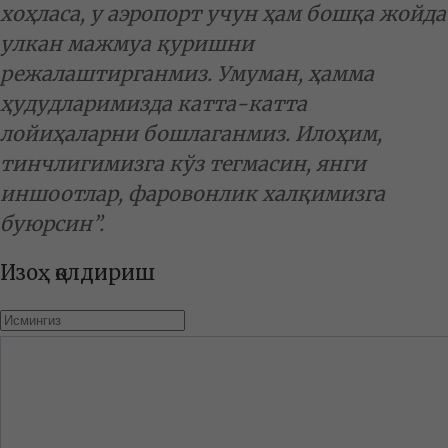
хоҳласа, у аэропорт учун ҳам бошқа жойда
улкан мажмуа қуришни
режалаштирганмиз. Умуман, ҳамма
ҳудудларимизда катта-катта
лойиҳаларни бошлаганмиз. Илоҳим,
тинчлигимизга кўз тегмасин, янги
иншоотлар, фаровонлик халқимизга
буюрсин”.
Изоҳ қолдириш