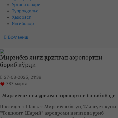
Урганч шаҳри
Тупроққалъа
Ҳазорасп
Янгибозор
Боғланиш
Мирзиёев янги қурилган аэропортни
бориб кўрди
27-08-2025, 21:39
787
марта
Мирзиёев янги қурилган аэропортни бориб кўрди
Президент Шавкат Мирзиёев бугун, 27 август куни
“Тошкент-Шарқий” аэродроми негизида қуриб