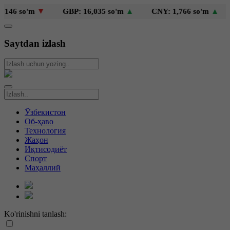
46 so'm
▼
GBP: 16,035 so'm
▲
CNY: 1,766 so'm
▲
Saytdan izlash
Ўзбекистон
Об-ҳаво
Технология
Жаҳон
Иқтисодиёт
Спорт
Маҳаллий
Ko'rinishni tanlash: