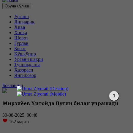
Обуна бўлиш
Урганч
Янгиариқ
Хива
Хонқа
Шовот
Гурлан
Боғот
Қўшкўпир
Урганч шаҳри
Тупроққалъа
Ҳазорасп
Янгибозор
Боғланиш
Мирзиёев Хитойда Путин билан учрашади
30-08-2025, 00:48
162
марта