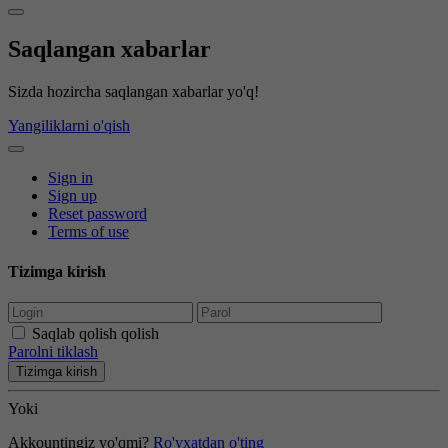
Saqlangan xabarlar
Sizda hozircha saqlangan xabarlar yo'q!
Yangiliklarni o'qish
Sign in
Sign up
Reset password
Terms of use
Tizimga kirish
Saqlab qolish qolish
Parolni tiklash
Tizimga kirish
Yoki
Akkountingiz yo'qmi?
Ro'yxatdan o'ting