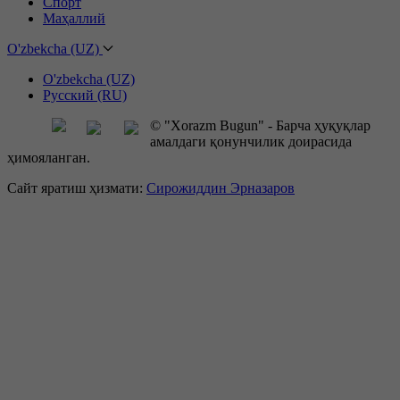
Спорт
Маҳаллий
O'zbekcha (UZ)
O'zbekcha (UZ)
Русский (RU)
© "Xorazm Bugun" - Барча ҳуқуқлар
амалдаги қонунчилик доирасида
ҳимояланган.
Сайт яратиш ҳизмати:
Сирожиддин Эрназаров