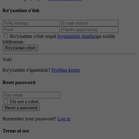
Ro'yxatdan o'tish
Ro'yxatdan o'tish orqali
foydalanish shartlari
ga rozilik
bildiraman.
Ro'yxatdan o'tish
Yoki
Ro'yxatdan o'tganmisiz?
Profilga kiring
Reset password
I'm not a robot
.
Reset a password
Remember your password?
Log in
Terms of use