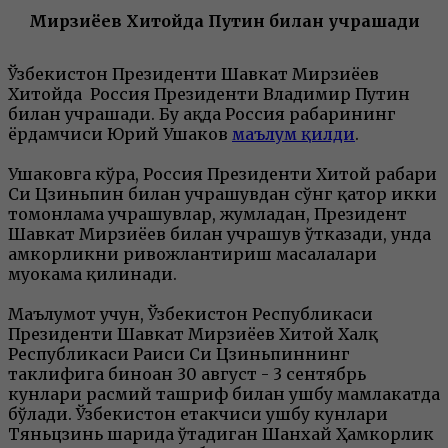
Мирзиёев Хитойда Путин билан учрашади
Ўзбекистон Президенти Шавкат Мирзиёев
Хитойда Россия Президенти Владимир Путин
билан учрашади. Бу ҳақда Россия раҳбарининг
ёрдамчиси Юрий Ушаков
маълум қилди
.
Ушаковга кўра, Россия Президенти Хитой раҳбари
Си Цзиньпин билан учрашувдан сўнг қатор икки
томонлама учрашувлар, жумладан, Президент
Шавкат Мирзиёев билан учрашув ўтказади, унда
ҳамкорликни ривожлантириш масалалари
муҳокама қилинади.
Маълумот учун, Ўзбекистон Республикаси
Президенти Шавкат Мирзиёев Хитой Халқ
Республикаси Раиси Си Цзиньпиннинг
таклифига биноан 30 август - 3 сентябрь
кунлари расмий ташриф билан ушбу мамлакатда
бўлади. Ўзбекистон етакчиси ушбу кунлари
Тяньцзинь шаҳрида ўтадиган Шанхай Ҳамкорлик