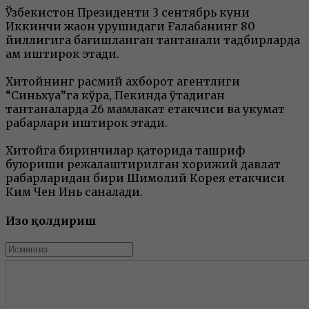
Ўзбекистон Президенти 3 сентябрь куни
Иккинчи жаҳон урушидаги Ғалабанинг 80
йиллигига бағишланган тантанали тадбирларда
ҳам иштирок этади.
Хитойнинг расмий ахборот агентлиги
“Синьхуа”га кўра, Пекинда ўтадиган
тантаналарда 26 мамлакат етакчиси ва ҳукумат
раҳбарлари иштирок этади.
Хитойга биринчилар қаторида ташриф
буюриши режалаштирилган хорижий давлат
раҳбарларидан бири Шимолий Корея етакчиси
Ким Чен Инь саналади.
Изоҳ қолдириш