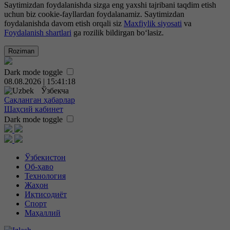
Saytimizdan foydalanishda sizga eng yaxshi tajribani taqdim etish
uchun biz cookie-fayllardan foydalanamiz. Saytimizdan
foydalanishda davom etish orqali siz
Maxfiylik siyosati
va
Foydalanish shartlari
ga rozilik bildirgan bo‘lasiz.
Roziman
Dark mode toggle
08.08.2026 | 15:41:19
Ўзбекча
Сақланган ҳабарлар
Шаҳсий кабинет
Dark mode toggle
Ўзбекистон
Об-ҳаво
Технология
Жаҳон
Иқтисодиёт
Спорт
Маҳаллий