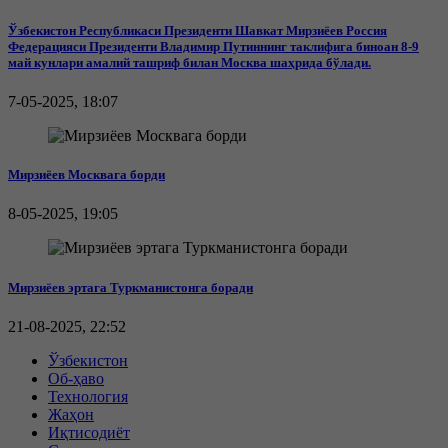
Ўзбекистон Республикаси Президенти Шавкат Мирзиёев Россия
Федерацияси Президенти Владимир Путиннинг таклифига биноан 8-9
май кунлари амалий ташриф билан Москва шаҳрида бўлади.
7-05-2025, 18:07
Мирзиёев Москвага борди
8-05-2025, 19:05
Мирзиёев эртага Туркманистонга боради
21-08-2025, 22:52
Ўзбекистон
Об-ҳаво
Технология
Жаҳон
Иқтисодиёт