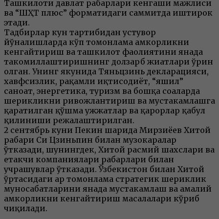
Ташкилоти давлат раҳбарлари кенгаши мажлиси
ва “ШҲТ плюс” форматидаги саммитда иштирок
этади.
Тадбирлар кун тартибидан устувор
йўналишларда кўп томонлама ҳамкорликни
кенгайтириш ва ташкилот фаолиятини янада
такомиллаштиришнинг долзарб жиҳатлари ўрин
олган. Унинг якунида Тяньцзинь декларацияси,
хавфсизлик, рақамли иқтисодиёт, “яшил”
саноат, энергетика, туризм ва бошқа соҳаларда
шерикликни ривожлантириш ва мустаҳкамлашга
қаратилган қўшма ҳужжатлар ва қарорлар қабул
қилиниши режалаштирилган.
2 сентябрь куни Пекин шаҳрида Мирзиёев Хитой
раҳбари Си Цзиньпин билан музокаралар
ўтказади, шунингдек, Хитой расмий шахслари ва
етакчи компаниялари раҳбарлари билан
учрашувлар ўтказади. Ўзбекистон билан Хитой
ўртасидаги ҳар томонлама стратегик шериклик
муносабатларини янада мустаҳкамлаш ва амалий
ҳамкорликни кенгайтириш масалалари кўриб
чиқилади.