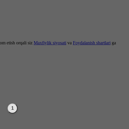
om etish orqali siz
Maxfiylik siyosati
va
Foydalanish shartlari
ga