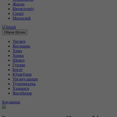
Жаҳон
Иқтисодиёт
Спорт
Маҳаллий
Обуна бўлиш
Урганч
Янгиариқ
Хива
Хонқа
Шовот
Гурлан
Боғот
Қўшкўпир
Урганч шаҳри
Тупроққалъа
Ҳазорасп
Янгибозор
Боғланиш