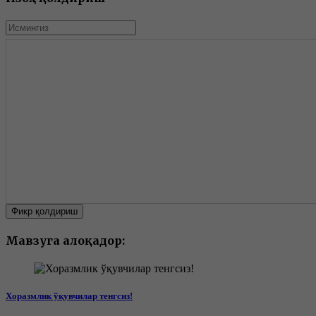
Фикр қолдириш
Мавзуга алоқадор:
Хоразмлик ўқувчилар тенгсиз!