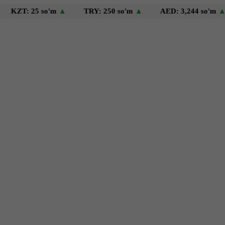
: 25 so'm
▲
TRY: 250 so'm
▲
AED: 3,244 so'm
▲
US