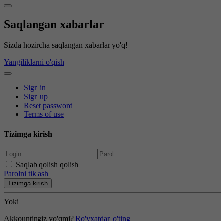
Saqlangan xabarlar
Sizda hozircha saqlangan xabarlar yo'q!
Yangiliklarni o'qish
Sign in
Sign up
Reset password
Terms of use
Tizimga kirish
Saqlab qolish qolish
Parolni tiklash
Tizimga kirish
Yoki
Akkountingiz yo'qmi?
Ro'yxatdan o'ting