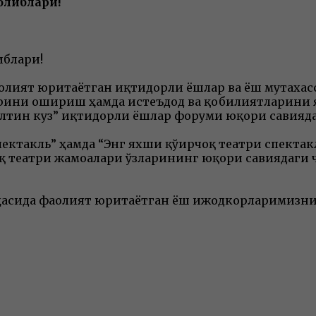
олиблари!
иблари!
аолият юритаётган иқтидорли ёшлар ва ёш мутаха
рини ошириш ҳамда истеъдод ва қобилиятларини
Олтин куз” иқтидорли ёшлар форуми юқори савияд
ектакль” ҳамда “Энг яхши қўғирчоқ театри спекта
чоқ театри жамоалари ўзларининг юқори савиядаги
соҳасида фаолият юритаётган ёш ижодкорларимизн