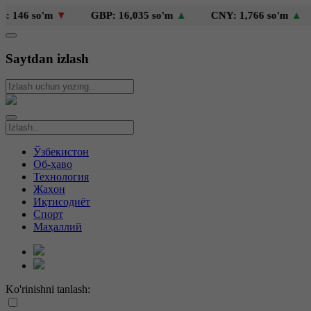
so'm
▼
GBP: 16,035 so'm
▲
CNY: 1,766 so'm
▲
KZT
Saytdan izlash
Ўзбекистон
Об-ҳаво
Технология
Жаҳон
Иқтисодиёт
Спорт
Маҳаллий
Ko'rinishni tanlash: