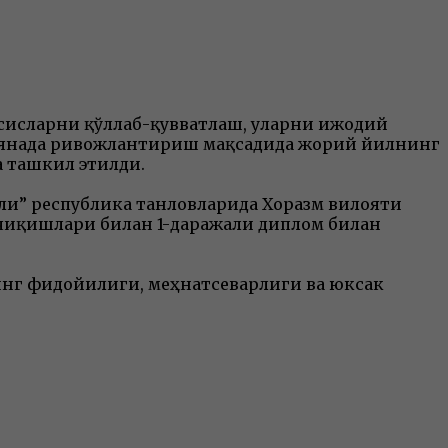
ссисларни қўллаб-қувватлаш, уларни ижодий
 янада ривожлантириш мақсадида жорий йилнинг
а ташкил этилди.
кли” республика танловларида Хоразм вилояти
 чиқишлари билан 1-даражали диплом билан
инг фидойилиги, меҳнатсеварлиги ва юксак