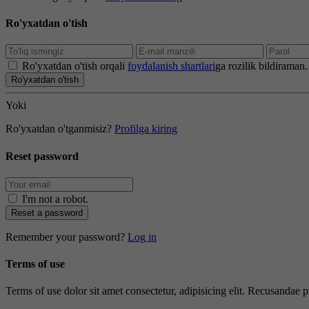
Ro'yxatdan o'tish
Ro'yxatdan o'tish orqali
foydalanish shartlari
ga rozilik bildiraman.
Ro'yxatdan o'tish
Yoki
Ro'yxatdan o'tganmisiz?
Profilga kiring
Reset password
I'm not a robot
.
Reset a password
Remember your password?
Log in
Terms of use
Terms of use dolor sit amet consectetur, adipisicing elit. Recusandae