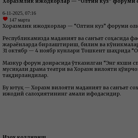
Хоразмлик ижодкорлар — “Олтин куз” форуми ғ
6-11-2025, 07:16
147
марта
Хоразмлик ижодкорлар — “Олтин куз” форуми ғол
Республикамизда маданият ва санъат соҳасида ф
жараёнларда бирлаштириш, билим ва кўникмала
31 октябр — 4 ноябр кунлари Тошкент шаҳрида “
Мазкур форум доирасида ўтказилган “Энг яхши сп
мусиқали драма театри ва Хоразм вилояти қўғир
тақдирландилар.
Бу ютуқ — Хоразм вилояти маданият ва санъат 
ижодий салоҳиятининг амали ифодасидир.
Изоҳ қолдириш