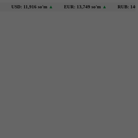
D: 11,916 so'm
▲
EUR: 13,749 so'm
▲
RUB: 146 so'm