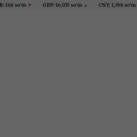
6 so'm
▼
GBP: 16,035 so'm
▲
CNY: 1,766 so'm
▲