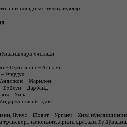
ти ошириладиган темир йўллар:
нд
 йўналишлари очилади:
н – Оҳангарон – Ангрен
– Учқудуқ
 Андижон – Марғилон
 – Бойсун – Дарбанд
ганч – Хива
 Айдар-Арнасой кўли
зки, Нукус – Шовот – Урганч – Хива йўналишини
та транспорт имкониятларини яратади. Бу йўнали