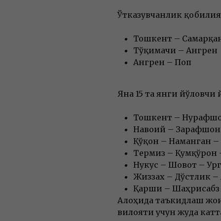
Ўтказувчанлик қобилия
Тошкент – Самарқа
Тўқимачи – Ангрен
Ангрен – Поп
Яна 15 та янги йўловчи
Тошкент – Нурафшо
Навоий – Зарафшон 
Қўқон – Наманган –
Термиз – Қумқўрғон
Нукус – Шовот – Ур
Жиззах – Дўстлик –
Қарши – Шаҳрисабз
Алоҳида таъкидлаш жои
вилояти учун жуда кат