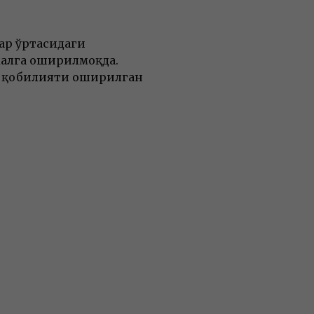
ар ўртасидаги
малга оширилмоқда.
к қобилияти оширилган