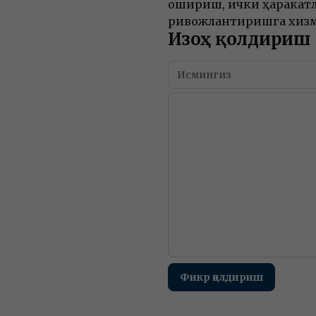
ошириш, ички ҳаракат
ривожлантиришга хизм
Изоҳ қолдириш
Фикр қолдириш