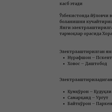
касб этади
Ўзбекистонда йўловчи 
боғланишни кучайтириш
Янги электрлаштирилга
тармоқлар орасида Хора
Электрлаштирилган янг
Нурафшон – Пскент 
Ховос – Даштобод
Электрлаштириладиган 
Қумқўрғон – Қудуқли
Самарқанд – Ургут
Байтқўрғон – Парке