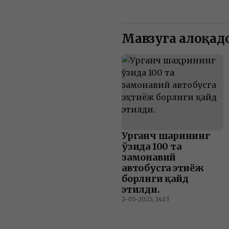
Мавзуга алоқадо
Урганч шаҳрининг
ўзида 100 та
замонавий
автобусга эҳтиёж
борлиги қайд
этилди.
2-05-2025, 14:13