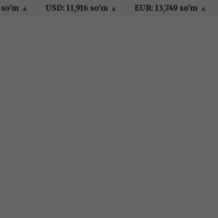
m
▲
USD: 11,916 so'm
▲
EUR: 13,749 so'm
▲
RUB