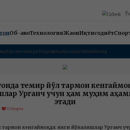
Ў
тон
Об-ҳаво
Технология
Жаҳон
Иқтисодиёт
Спор
пир
Урганч шаҳри
Тупроққалъа
Ҳазорасп
Янгибозор
тонда темир йўл тармоғи кенгаймоқ
лар Урганч учун ҳам муҳим аҳам
этади
713
марта
 тармоғи кенгаймоқда: янги йўналишлар Урганч уч