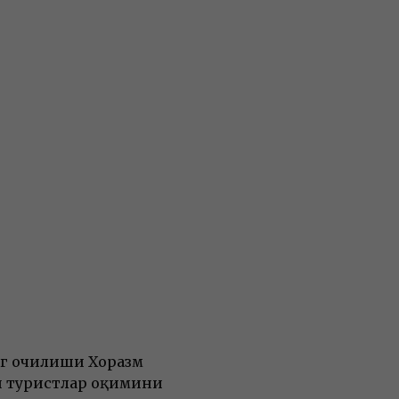
нг очилиши Хоразм
ш туристлар оқимини