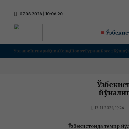
07.08.2026 | 10:06:21
Ўзбекис
Урганч
Янгиариқ
Хива
Хонқа
Шовот
Гурлан
Боғот
Қўшкў
Ўзбекис
йўналиш
13-11-2025, 19:24
Ўзбекистонда темир йўл