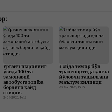
р:
Урганч шаҳрининг
3 ойда темир йўл
ўзида 100 та
транспортида қанча
замонавий
йўловчи ташилгани
автобусга эҳтиёж
маълум қилинди
борлиги қайд
28-04-2025, 15:25
этилди.
2-05-2025, 14:13