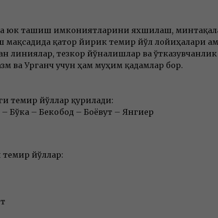
ва юк ташиш имкониятларини яхшилаш, минтақал
 мақсадида қатор йирик темир йўл лойиҳалари а
н линиялар, тезкор йўналишлар ва ўтказувчанли
зм ва Урганч учун ҳам муҳим қадамлар бор.
и темир йўллар қурилади:
– Бўка – Бекобод – Боёвут – Янгиер
темир йўллар:
нт