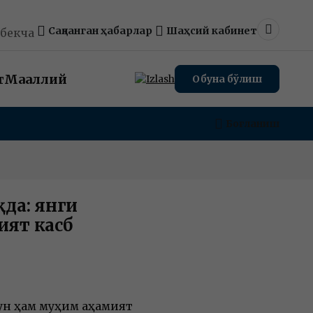
Сақланган ҳабарлар
Шаҳсий кабинет
збекча
Dark m
т
Маҳаллий
Обуна бўлиш
Боғланиш
да: янги
ият касб
ун ҳам муҳим аҳамият