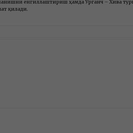
ланишни енгиллаштириш ҳамда Урганч – Хива тур
ат қилади.