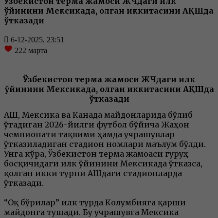
Ўзбекистон терма жамоси ЖЧдаги илк
ўйинини Мексикада, қолган иккитасини АҚШда
ўтказади
6-12-2025, 23:51
222
марта
Ўзбекистон терма жамоси ЖЧдаги илк
ўйинини Мексикада, қолган иккитасини АҚШда
ўтказади
АҚШ, Мексика ва Канада майдонларида бўлиб
ўтадиган 2026-йилги футбол бўйича Жаҳон
чемпионати тақвими ҳамда учрашувлар
ўтказиладиган стадион номлари маълум бўлди.
Унга кўра, Ўзбекистон терма жамоаси гуруҳ
босқичидаги илк ўйинини Мексикада ўтказса,
қолган икки турни АҚШдаги стадионларда
ўтказади.
“Оқ бўрилар” илк турда Колумбияга қарши
майдонга тушади. Бу учрашувга Мексика