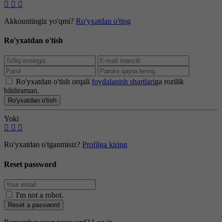
Akkountingiz yo'qmi?
Ro'yxatdan o'ting
Ro'yxatdan o'tish
Ro'yxatdan o'tish orqali
foydalanish shartlari
ga rozilik
bildiraman.
Ro'yxatdan o'tish
Yoki
Ro'yxatdan o'tganmisiz?
Profilga kiring
Reset password
I'm not a robot
.
Reset a password