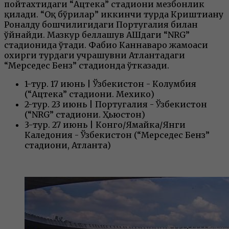
пойтахтидаги “Ацтека” стадиони мезбонлик
қилади. “Оқ бўрилар” иккинчи турда Криштиану
Роналду бошчилигидаги Португалия билан
ўйнайди. Мазкур беллашув АҚШдаги “NRG”
стадионида ўтади. Фабио Каннаваро жамоаси
охирги турдаги учрашувни Атлантадаги
“Мерседес Бенз” стадионда ўтказади.
1-тур. 17 июнь | Ўзбекистон - Колумбия
(“Ацтека” стадиони. Мехико)
2-тур. 23 июнь | Португалия - Ўзбекистон
(“NRG” стадиони. Ҳьюстон)
3-тур. 27 июнь | Конго/Ямайка/Янги
Каледония - Ўзбекистон (“Мерседес Бенз”
стадиони, Атланта)