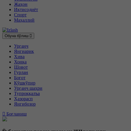
Жаҳон
Иқтисодиёт
Спорт
Маҳаллий
Обуна бўлиш
Урганч
Янгиариқ
Хива
Хонқа
Шовот
Гурлан
Боғот
Қўшкўпир
Урганч шаҳри
Тупроққалъа
Ҳазорасп
Янгибозор
Боғланиш