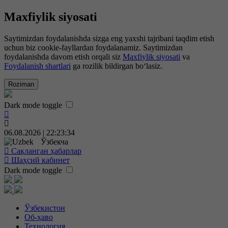
Maxfiylik siyosati
Saytimizdan foydalanishda sizga eng yaxshi tajribani taqdim etish
uchun biz cookie-fayllardan foydalanamiz. Saytimizdan
foydalanishda davom etish orqali siz
Maxfiylik siyosati
va
Foydalanish shartlari
ga rozilik bildirgan bo‘lasiz.
Roziman
Dark mode toggle
06.08.2026 | 22:23:35
Ўзбекча
Сақланган ҳабарлар
Шаҳсий кабинет
Dark mode toggle
Ўзбекистон
Об-ҳаво
Технология