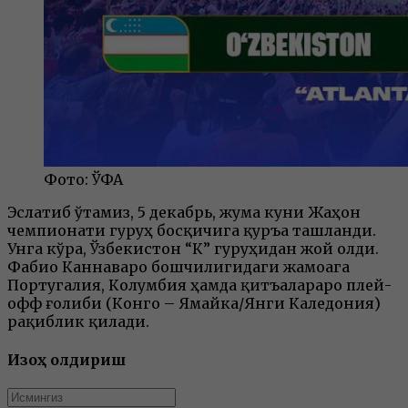
Фото: ЎФА
Эслатиб ўтамиз, 5 декабрь, жума куни Жаҳон
чемпионати гуруҳ босқичига қуръа ташланди.
Унга кўра, Ўзбекистон “К” гуруҳидан жой олди.
Фабио Каннаваро бошчилигидаги жамоага
Португалия, Колумбия ҳамда қитъалараро плей-
офф ғолиби (Конго – Ямайка/Янги Каледония)
рақиблик қилади.
Изоҳ қолдириш