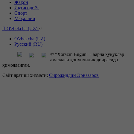
Жаҳон
Иқтисодиёт
Спорт
Маҳаллий
O'zbekcha (UZ)
O'zbekcha (UZ)
Русский (RU)
© "Xorazm Bugun" - Барча ҳуқуқлар
амалдаги қонунчилик доирасида
ҳимояланган.
Сайт яратиш ҳизмати:
Сирожиддин Эрназаров