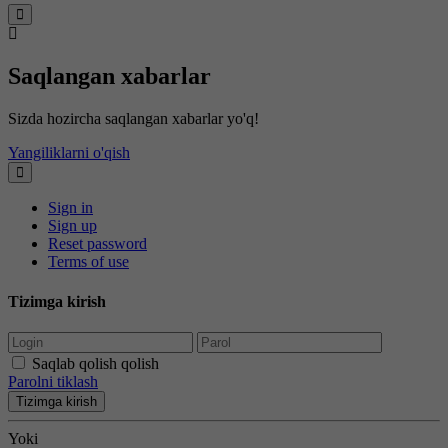
Saqlangan xabarlar
Sizda hozircha saqlangan xabarlar yo'q!
Yangiliklarni o'qish
Sign in
Sign up
Reset password
Terms of use
Tizimga kirish
Saqlab qolish qolish
Parolni tiklash
Tizimga kirish
Yoki