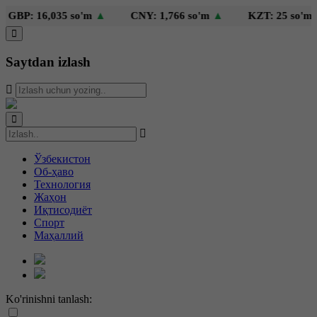
035 so'm
▲
CNY: 1,766 so'm
▲
KZT: 25 so'm
▲
TRY
Saytdan izlash
Ўзбекистон
Об-ҳаво
Технология
Жаҳон
Иқтисодиёт
Спорт
Маҳаллий
Ko'rinishni tanlash: